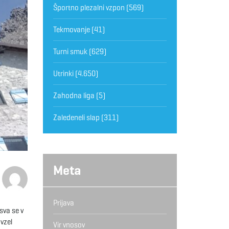
Športno plezalni vzpon
(569)
Tekmovanje
(41)
Turni smuk
(629)
Utrinki
(4.650)
Zahodna liga
(5)
Zaledeneli slap
(311)
Meta
Prijava
sva se v
vzel
Vir vnosov