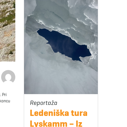
 Pri
 koncu
Ledeniška tura
Lyskamm – Iz