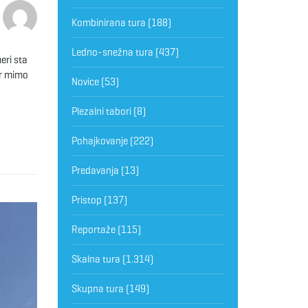
Kombinirana tura
(188)
Ledno-snežna tura
(437)
eri sta
er mimo
Novice
(53)
Plezalni tabori
(8)
Pohajkovanje
(222)
Predavanja
(13)
Pristop
(137)
Reportaže
(115)
Skalna tura
(1.314)
Skupna tura
(149)