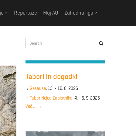
je
Reportaže
Moj AO
Zahodna liga >
S
e
a
r
c
h
Tabori in dogodki
k
e
Gesause
, 13. - 16. 8. 2026
y
Tabor Nejca Zaplotnika
, 4. - 6. 9. 2026
w
Več …
→
o
r
d