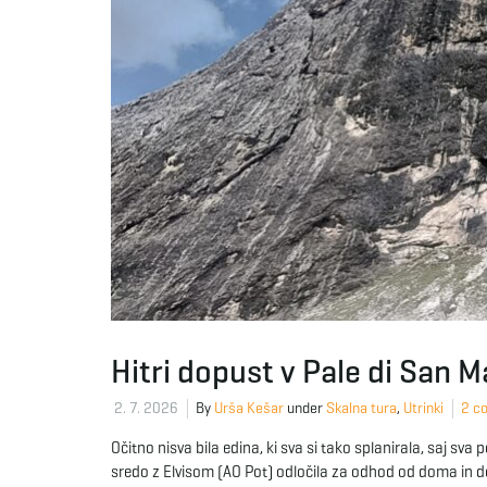
Hitri dopust v Pale di San M
2. 7. 2026
By
Urša Kešar
under
Skalna tura
,
Utrinki
2 c
Očitno nisva bila edina, ki sva si tako splanirala, saj sva
sredo z Elvisom (AO Pot) odločila za odhod od doma in 