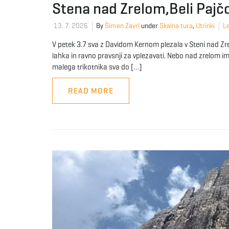
Stena nad Zrelom,Beli Pajč
13. 7. 2026
By
Šimen Zavrl
under
Skalna tura
,
Utrinki
Le
V petek 3.7 sva z Davidom Kernom plezala v Steni nad Zr
lahka in ravno pravsnji za vplezavati. Nebo nad zrelom im
malega trikotnika sva do […]
READ MORE