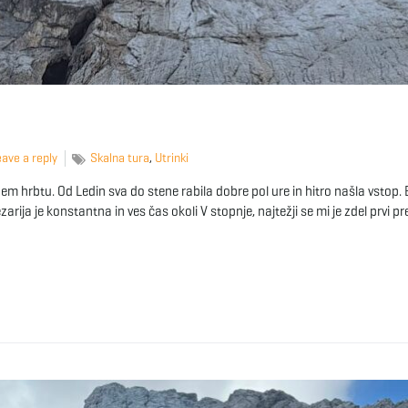
ave a reply
Skalna tura
,
Utrinki
 hrbtu. Od Ledin sva do stene rabila dobre pol ure in hitro našla vstop. B
ezarija je konstantna in ves čas okoli V stopnje, najtežji se mi je zdel prvi pre