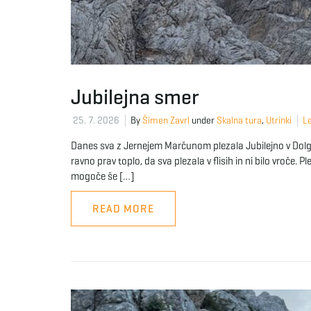
Jubilejna smer
25. 7. 2026
By
Šimen Zavrl
under
Skalna tura
,
Utrinki
Le
Danes sva z Jernejem Marčunom plezala Jubilejno v Dolgem
ravno prav toplo, da sva plezala v flisih in ni bilo vroče. Pl
mogoče še […]
READ MORE