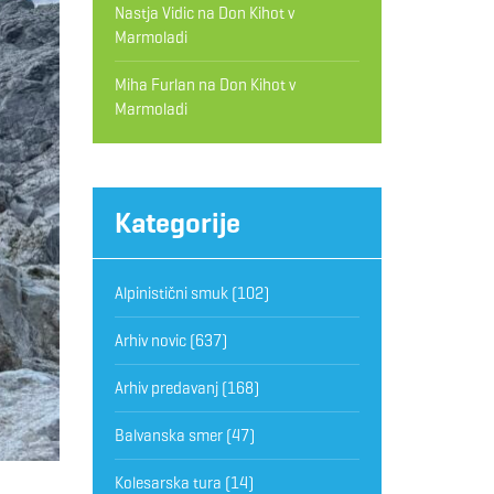
Nastja Vidic
na
Don Kihot v
Marmoladi
Miha Furlan
na
Don Kihot v
Marmoladi
Kategorije
Alpinistični smuk
(102)
Arhiv novic
(637)
Arhiv predavanj
(168)
Balvanska smer
(47)
Kolesarska tura
(14)