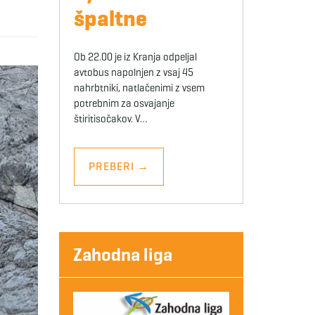
špaltne
Ob 22.00 je iz Kranja odpeljal
avtobus napolnjen z vsaj 45
nahrbtniki, natlačenimi z vsem
potrebnim za osvajanje
štiritisočakov. V…
PREBERI
→
Zahodna liga