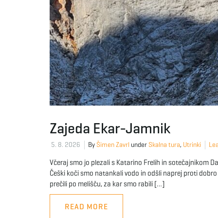
Zajeda Ekar-Jamnik
5. 8. 2026
By
Šimen Zavrl
under
Skalna tura
,
Utrinki
Lea
Včeraj smo jo plezali s Katarino Frelih in sotečajnikom Dar
Češki koči smo natankali vodo in odšli naprej proti dob
prečili po melišču, za kar smo rabili […]
READ MORE