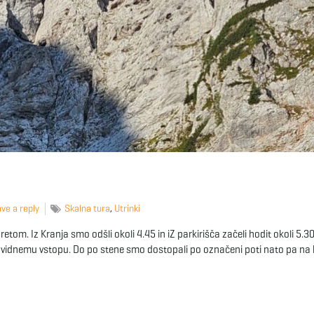
ve a reply
Skalna tura
,
Utrinki
etom. Iz Kranja smo odšli okoli 4.45 in iZ parkirišča začeli hodit okoli 5.30.
ro vidnemu vstopu. Do po stene smo dostopali po označeni poti nato pa na