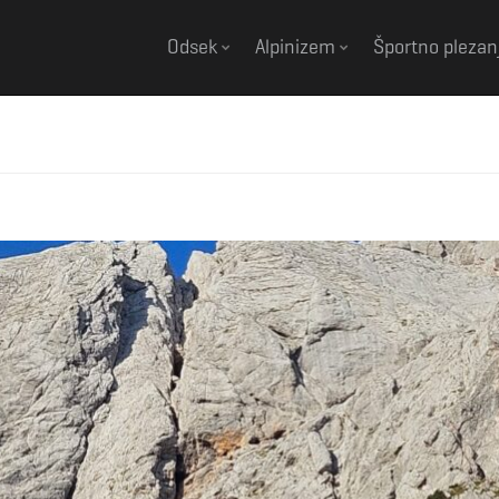
Odsek
Alpinizem
Športno plezan