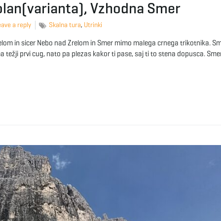
olan(varianta), Vzhodna Smer
ave a reply
Skalna tura
,
Utrinki
elom in sicer Nebo nad Zrelom in Smer mimo malega crnega trikotnika. Sm
a težji prvi cug, nato pa plezas kakor ti pase, saj ti to stena dopusca. Sm