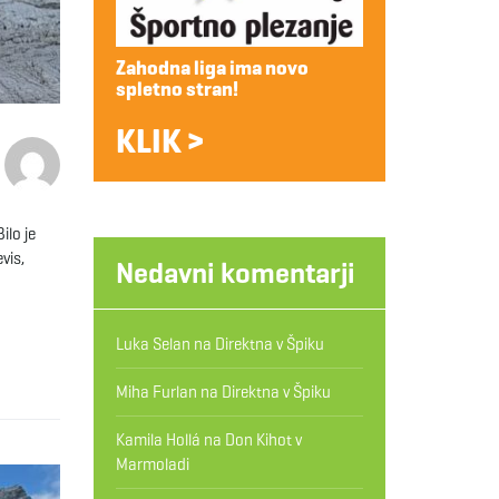
Zahodna liga ima novo
spletno stran!
KLIK >
ilo je
vis,
Nedavni komentarji
Luka Selan
na
Direktna v Špiku
Miha Furlan
na
Direktna v Špiku
Kamila Hollá
na
Don Kihot v
Marmoladi