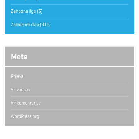
Zahodna liga
(5)
Zaledeneli slap
(311)
Meta
Prijava
Vir vnosov
Vir komentarjev
WordPress.org