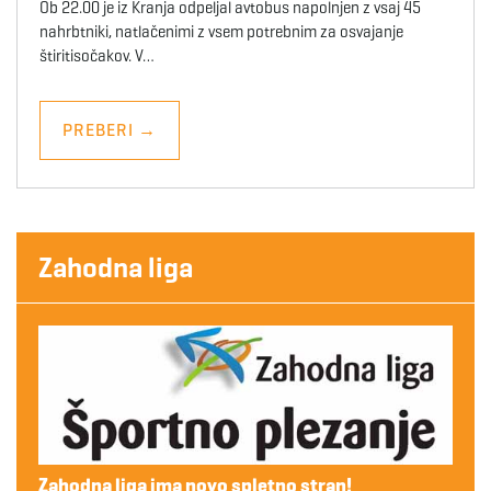
Ob 22.00 je iz Kranja odpeljal avtobus napolnjen z vsaj 45
nahrbtniki, natlačenimi z vsem potrebnim za osvajanje
štiritisočakov. V…
PREBERI
→
Zahodna liga
Zahodna liga ima novo spletno stran!