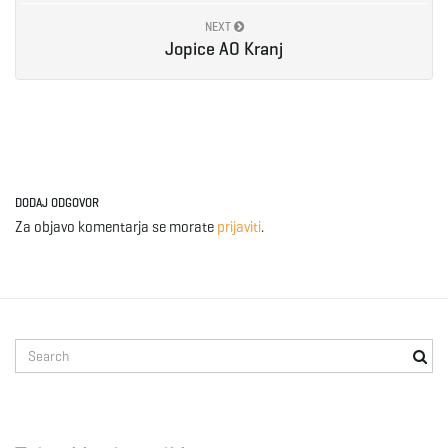
NEXT
e
Jopice AO Kranj
n
DODAJ ODGOVOR
a
Za objavo komentarja se morate
prijaviti
.
v
S
e
i
a
r
c