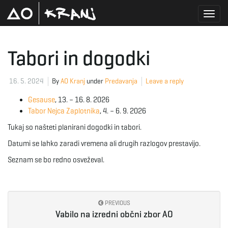
T
Tabori in dogodki
o
16. 5. 2024
By
AO Kranj
under
Predavanja
Leave a reply
Gesause
, 13. – 16. 8. 2026
Tabor Nejca Zaplotnika
, 4. – 6. 9. 2026
g
Tukaj so našteti planirani dogodki in tabori.
Datumi se lahko zaradi vremena ali drugih razlogov prestavijo.
Seznam se bo redno osveževal.
g
PREVIOUS
l
Vabilo na izredni občni zbor AO