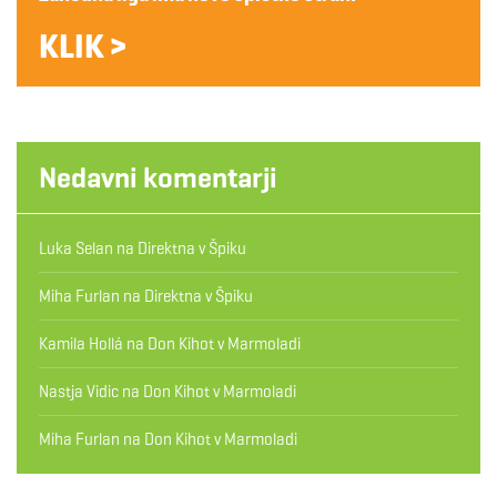
KLIK >
Nedavni komentarji
Luka Selan
na
Direktna v Špiku
Miha Furlan
na
Direktna v Špiku
Kamila Hollá
na
Don Kihot v Marmoladi
Nastja Vidic
na
Don Kihot v Marmoladi
Miha Furlan
na
Don Kihot v Marmoladi