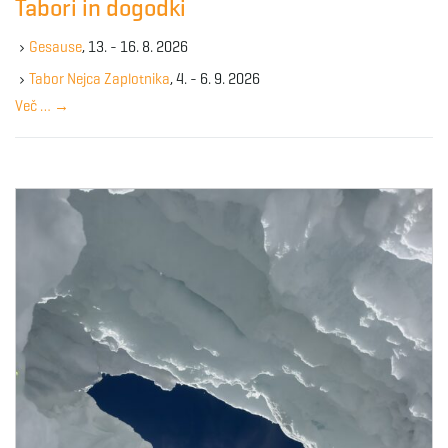
Tabori in dogodki
h
g
k
Gesause
, 13. - 16. 8. 2026
e
y
Tabor Nejca Zaplotnika
, 4. - 6. 9. 2026
w
a
Več …
→
o
r
d
t
i
o
n