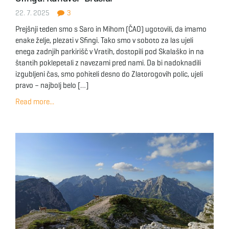
22. 7. 2025
3
Prejšnji teden smo s Saro in Mihom (ČAO) ugotovili, da imamo
enake želje, plezati v Sfingi. Tako smo v soboto za las ujeli
enega zadnjih parkirišč v Vratih, dostopili pod Skalaško in na
štantih poklepetali z navezami pred nami. Da bi nadoknadili
izgubljeni čas, smo pohiteli desno do Zlatorogovih polic, ujeli
pravo – najbolj belo […]
Read more...