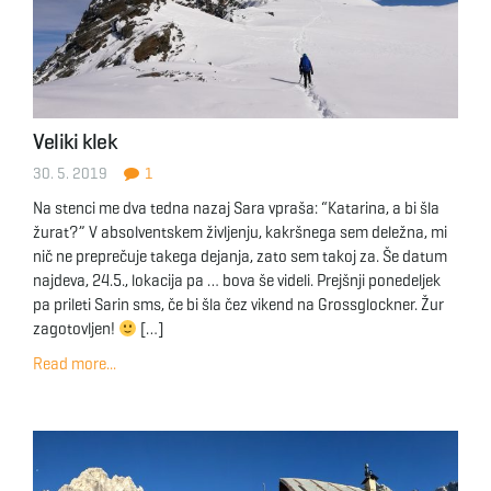
Veliki klek
30. 5. 2019
1
Na stenci me dva tedna nazaj Sara vpraša: “Katarina, a bi šla
žurat?” V absolventskem življenju, kakršnega sem deležna, mi
nič ne preprečuje takega dejanja, zato sem takoj za. Še datum
najdeva, 24.5., lokacija pa … bova še videli. Prejšnji ponedeljek
pa prileti Sarin sms, če bi šla čez vikend na Grossglockner. Žur
zagotovljen!
[…]
Read more...