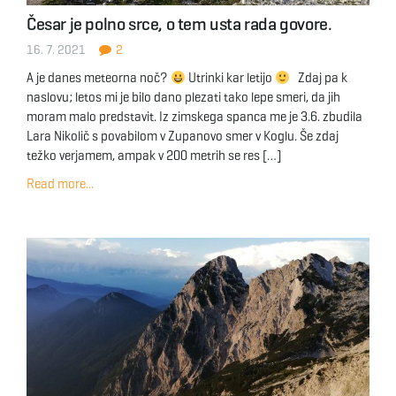
Česar je polno srce, o tem usta rada govore.
16. 7. 2021
2
A je danes meteorna noč?
Utrinki kar letijo
Zdaj pa k
naslovu; letos mi je bilo dano plezati tako lepe smeri, da jih
moram malo predstavit. Iz zimskega spanca me je 3.6. zbudila
Lara Nikolič s povabilom v Zupanovo smer v Koglu. Še zdaj
težko verjamem, ampak v 200 metrih se res […]
Read more...