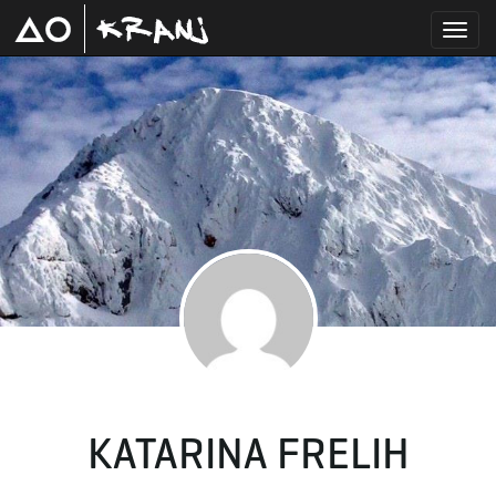
T
o
g
g
KATARINA FRELIH
l