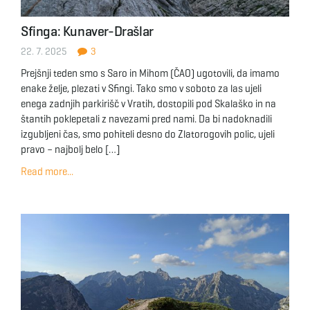
Sfinga: Kunaver-Drašlar
22. 7. 2025
3
Prejšnji teden smo s Saro in Mihom (ČAO) ugotovili, da imamo
enake želje, plezati v Sfingi. Tako smo v soboto za las ujeli
enega zadnjih parkirišč v Vratih, dostopili pod Skalaško in na
štantih poklepetali z navezami pred nami. Da bi nadoknadili
izgubljeni čas, smo pohiteli desno do Zlatorogovih polic, ujeli
pravo – najbolj belo […]
Read more...