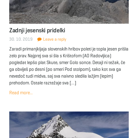
Zadnji jesenski pridelki
30. 10. 2019
Leave a reply
Zaradi primanjkljaja slovenskih hribov poleti je topla jesen prišla
zelo prav. Najprej sva si šla s Krištofom (AO Radovljica)
pogledat lepšo plat Skute, smer Golo sonce. Detajl ni težak, če
ga obviješ po desni (po smeri Pod stolpom), tako kot sva ga
nevedoč tudi midva, saj sva naivno sledila lažjim (lepim)
prehodom. Ostale raztežaje sva […]
Read more...