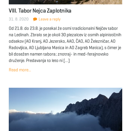
VIII. Tabor Nejca Zaplotnika
31. 8. 2020
Leave a reply
Od 21.8. do 23.8. je potekal že osmi tradicionalni Nejčev tabor
na Ledinah. Zbralo se je okoli 30 plezalcev iz osmih alpinističnih
odsekov (AO Kranj, AO Jezersko, AAO, ČAO, AO Železničar, AO
Radovljica, AO Ljubljana Matica in AO Zagreb Matica), s čimer je
bil dosežen namen tabora; znotraj- in med-ferajnovsko
druženje. Predavanja to leto ni […]
Read more...