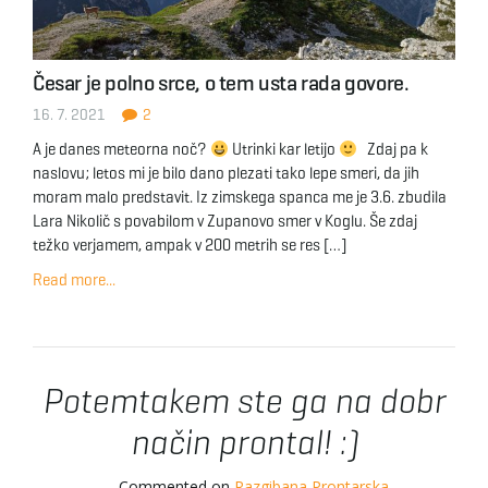
Česar je polno srce, o tem usta rada govore.
16. 7. 2021
2
A je danes meteorna noč?
Utrinki kar letijo
Zdaj pa k
naslovu; letos mi je bilo dano plezati tako lepe smeri, da jih
moram malo predstavit. Iz zimskega spanca me je 3.6. zbudila
Lara Nikolič s povabilom v Zupanovo smer v Koglu. Še zdaj
težko verjamem, ampak v 200 metrih se res […]
Read more...
Potemtakem ste ga na dobr
način prontal! :)
Commented on
Razgibana Prontarska
.