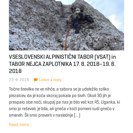
VSESLOVENSKI ALPINISTIČNI TABOR (VSAT) in
TABOR NEJCA ZAPLOTNIKA 17. 8. 2018–19. 8.
2018
23. 8. 2018
Leave a reply
Točne številke ne ve nihče, a tabora se je udeležilo toliko
plezalcev, da je koča skoraj pokala po šivih. Okoli 30 jih je
prespalo obe noči, skupaj pa nas je bilo več kot 45. Uganka, ki
smo jo reševali, je bila, ali gneča v koči pomeni tudi gnečo v
smereh. Šli smo preverit v naslednje […]
Read more...