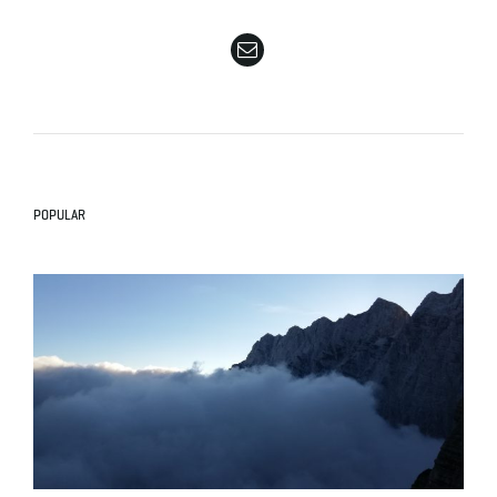
e
n
POPULAR
a
v
i