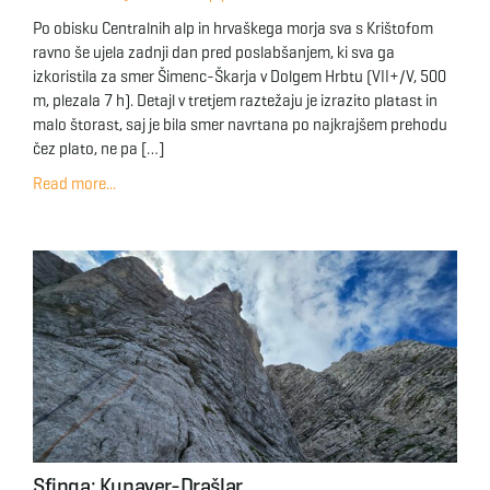
Po obisku Centralnih alp in hrvaškega morja sva s Krištofom
ravno še ujela zadnji dan pred poslabšanjem, ki sva ga
izkoristila za smer Šimenc-Škarja v Dolgem Hrbtu (VII+/V, 500
m, plezala 7 h). Detajl v tretjem raztežaju je izrazito platast in
malo štorast, saj je bila smer navrtana po najkrajšem prehodu
čez plato, ne pa […]
Read more...
Sfinga: Kunaver-Drašlar