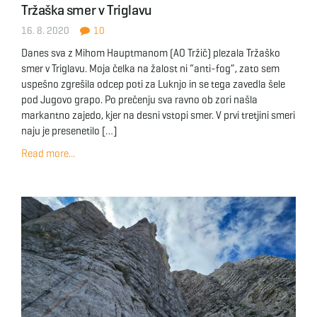
Tržaška smer v Triglavu
g
16. 8. 2020
10
Danes sva z Mihom Hauptmanom (AO Tržič) plezala Tržaško
smer v Triglavu. Moja čelka na žalost ni “anti-fog”, zato sem
a
uspešno zgrešila odcep poti za Luknjo in se tega zavedla šele
pod Jugovo grapo. Po prečenju sva ravno ob zori našla
markantno zajedo, kjer na desni vstopi smer. V prvi tretjini smeri
naju je presenetilo […]
t
Read more...
i
o
n