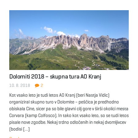
Dolomiti 2018 – skupna tura AO Kranj
10. 8. 2018
2
Kot vsako leto je tudi letos AO Kranj (beri Nastja Vidic)
organiziral skupno turo v Dolomite – peščica je predhodno
obiskala Cine, sicer pa so bile glavni cilj gore v širši okolici mesta
Corvara (kamp Colfosco). In tako kot vsako leto, so se tudi letos
pisale nove zgodbe. Nekaj trdno odločenih in nekaj dvomljivcev
(bodisi […]