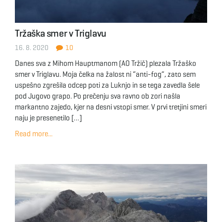
Tržaška smer v Triglavu
16. 8. 2020
10
Danes sva z Mihom Hauptmanom (AO Tržič) plezala Tržaško
smer v Triglavu. Moja čelka na žalost ni “anti-fog”, zato sem
uspešno zgrešila odcep poti za Luknjo in se tega zavedla šele
pod Jugovo grapo. Po prečenju sva ravno ob zori našla
markantno zajedo, kjer na desni vstopi smer. V prvi tretjini smeri
naju je presenetilo […]
Read more...