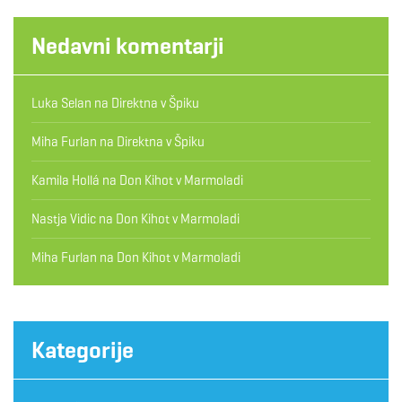
Nedavni komentarji
Luka Selan
na
Direktna v Špiku
Miha Furlan
na
Direktna v Špiku
Kamila Hollá
na
Don Kihot v Marmoladi
Nastja Vidic
na
Don Kihot v Marmoladi
Miha Furlan
na
Don Kihot v Marmoladi
Kategorije