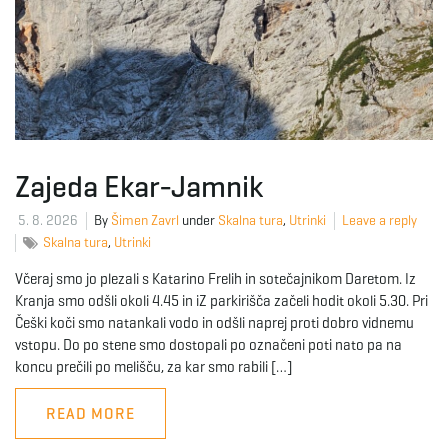
g
a
Zajeda Ekar-Jamnik
t
5. 8. 2026
By
Šimen Zavrl
under
Skalna tura
,
Utrinki
Leave a reply
Skalna tura
,
Utrinki
i
Včeraj smo jo plezali s Katarino Frelih in sotečajnikom Daretom. Iz
Kranja smo odšli okoli 4.45 in iZ parkirišča začeli hodit okoli 5.30. Pri
Češki koči smo natankali vodo in odšli naprej proti dobro vidnemu
vstopu. Do po stene smo dostopali po označeni poti nato pa na
o
koncu prečili po melišču, za kar smo rabili […]
READ MORE
n