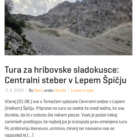
Tura za hribovske sladokusce:
Centralni steber v Lepem Špičju
2. 8. 2026
By
Mare
under
Utrinki
Leave a reply
Včeraj (01.08.) sva s Tomažem splezala Centralni steber v Lepem
(Velikem) Špičju. Priprave na turo so stekle že sredi tedna, ko sva
dorekla, da bi v soboto šla nekam plezat. Vsak je podal nekaj
zanimivih predlogov, še najbolj pa je izstopala prav omenjena tura.
Po prebiranju literature, utrinkov, mnenj ter nasvetov sva se
naposled le […]