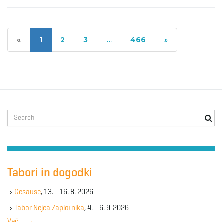
«
1
2
3
…
466
»
S
e
a
r
c
h
Tabori in dogodki
k
e
Gesause
, 13. - 16. 8. 2026
y
Tabor Nejca Zaplotnika
, 4. - 6. 9. 2026
w
Več …
→