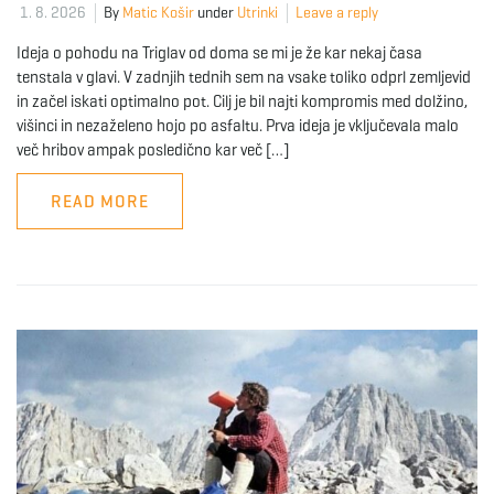
1. 8. 2026
By
Matic Košir
under
Utrinki
Leave a reply
Ideja o pohodu na Triglav od doma se mi je že kar nekaj časa
tenstala v glavi. V zadnjih tednih sem na vsake toliko odprl zemljevid
in začel iskati optimalno pot. Cilj je bil najti kompromis med dolžino,
višinci in nezaželeno hojo po asfaltu. Prva ideja je vključevala malo
več hribov ampak posledično kar več […]
READ MORE