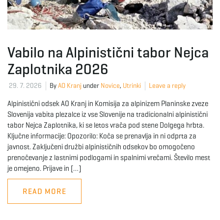
Vabilo na Alpinistični tabor Nejca
Zaplotnika 2026
29. 7. 2026
By
AO Kranj
under
Novice
,
Utrinki
Leave a reply
Alpinistični odsek AO Kranj in Komisija za alpinizem Planinske zveze
Slovenija vabita plezalce iz vse Slovenije na tradicionalni alpinistični
tabor Nejca Zaplotnika, ki se letos vrača pod stene Dolgega hrbta.
Ključne informacije: Opozorilo: Koča se prenavlja in ni odprta za
javnost. Zaključeni družbi alpinističnih odsekov bo omogočeno
prenočevanje z lastnimi podlogami in spalnimi vrečami. Število mest
je omejeno. Prijave in […]
READ MORE