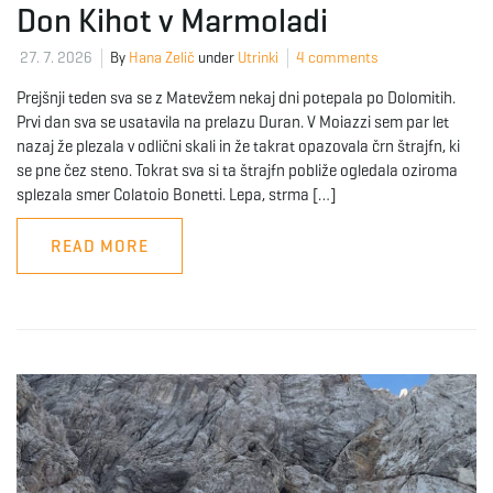
Don Kihot v Marmoladi
27. 7. 2026
By
Hana Zelič
under
Utrinki
4 comments
Prejšnji teden sva se z Matevžem nekaj dni potepala po Dolomitih.
Prvi dan sva se usatavila na prelazu Duran. V Moiazzi sem par let
nazaj že plezala v odlični skali in že takrat opazovala črn štrajfn, ki
se pne čez steno. Tokrat sva si ta štrajfn pobliže ogledala oziroma
splezala smer Colatoio Bonetti. Lepa, strma […]
READ MORE