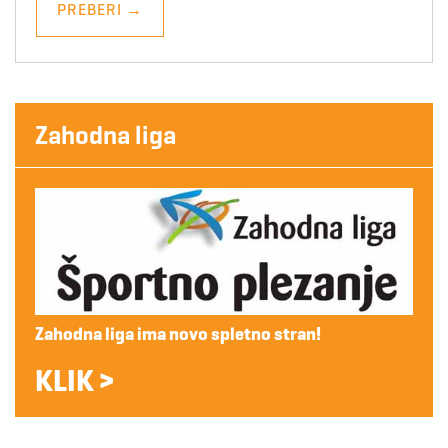
PREBERI
→
Zahodna liga
Zahodna liga ima novo spletno stran!
KLIK >