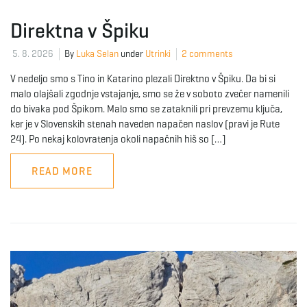
Direktna v Špiku
e
5. 8. 2026
By
Luka Selan
under
Utrinki
2 comments
V nedeljo smo s Tino in Katarino plezali Direktno v Špiku. Da bi si
n
malo olajšali zgodnje vstajanje, smo se že v soboto zvečer namenili
do bivaka pod Špikom. Malo smo se zataknili pri prevzemu ključa,
ker je v Slovenskih stenah naveden napačen naslov (pravi je Rute
24). Po nekaj kolovratenja okoli napačnih hiš so […]
a
READ MORE
v
i