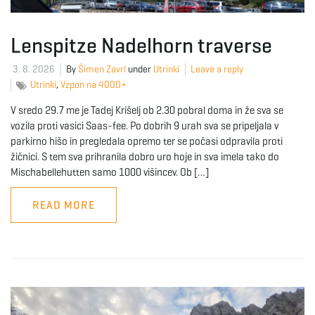
Lenspitze Nadelhorn traverse
3. 8. 2026
By
Šimen Zavrl
under
Utrinki
Leave a reply
Utrinki
,
Vzpon na 4000+
V sredo 29.7 me je Tadej Krišelj ob 2.30 pobral doma in že sva se
vozila proti vasici Saas-fee. Po dobrih 9 urah sva se pripeljala v
parkirno hišo in pregledala opremo ter se počasi odpravila proti
žičnici. S tem sva prihranila dobro uro hoje in sva imela tako do
Mischabellehutten samo 1000 višincev. Ob […]
READ MORE