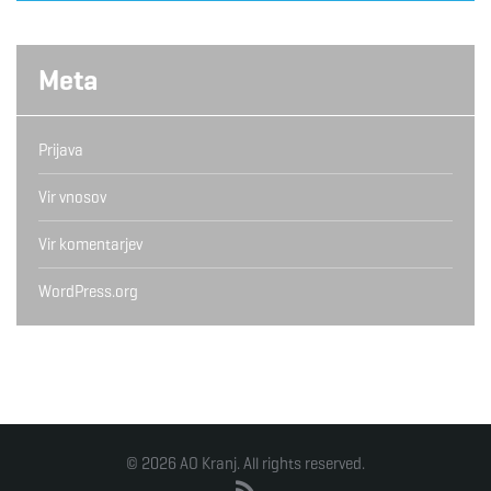
Meta
Prijava
Vir vnosov
Vir komentarjev
WordPress.org
© 2026 AO Kranj. All rights reserved.