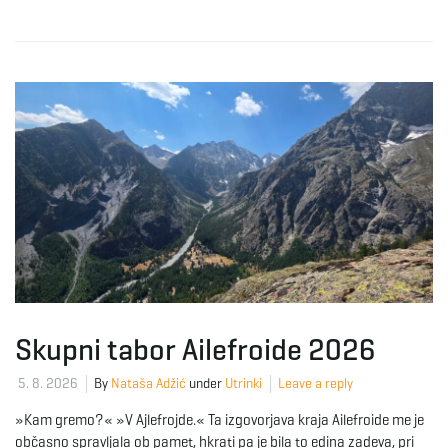
Skupni tabor Ailefroide 2026
5. 8. 2026
By
Nataša Adžić
under
Utrinki
Leave a reply
»Kam gremo?« »V Ajlefrojde.« Ta izgovorjava kraja Ailefroide me je
občasno spravljala ob pamet, hkrati pa je bila to edina zadeva, pri