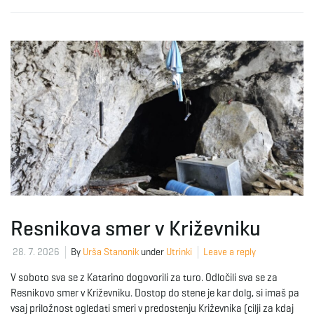
Resnikova smer v Križevniku
28. 7. 2026
By
Urša Stanonik
under
Utrinki
Leave a reply
V soboto sva se z Katarino dogovorili za turo. Odločili sva se za
Resnikovo smer v Križevniku. Dostop do stene je kar dolg, si imaš pa
vsaj priložnost ogledati smeri v predostenju Križevnika (cilji za kdaj