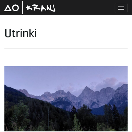
T
Utrinki
o
g
g
l