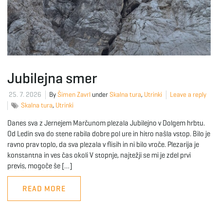
Jubilejna smer
25. 7. 2026
By
Šimen Zavrl
under
Skalna tura
,
Utrinki
Leave a reply
Skalna tura
,
Utrinki
Danes sva z Jernejem Marčunom plezala Jubilejno v Dolgem hrbtu.
Od Ledin sva do stene rabila dobre pol ure in hitro našla vstop. Bilo je
ravno prav toplo, da sva plezala v flisih in ni bilo vroče. Plezarija je
konstantna in ves čas okoli V stopnje, najtežji se mi je zdel prvi
previs, mogoče še […]
READ MORE