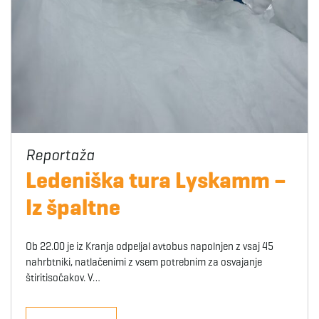
Ledeniška tura Lyskamm –
Iz špaltne
Ob 22.00 je iz Kranja odpeljal avtobus napolnjen z vsaj 45
nahrbtniki, natlačenimi z vsem potrebnim za osvajanje
štiritisočakov. V…