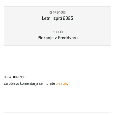
PREVIOUS
Letni izpiti 2025
NEXT
Plezanje v Preddvoru
DODAJ ODGOVOR
Za objavo komentarja se morate
prijaviti
.
S