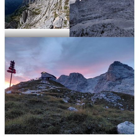
g
a
t
i
o
n