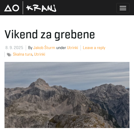
T
Vikend za grebene
o
8. 9. 2025
By
Jakob Šturm
under
Utrinki
Leave a reply
Skalna tura
,
Utrinki
g
g
l