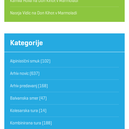
Kamila Hollá
na
Don Kihot v Marmoladi
Nastja Vidic
na
Don Kihot v Marmoladi
Kategorije
Alpinistični smuk
(102)
Arhiv novic
(637)
Arhiv predavanj
(168)
Balvanska smer
(47)
Kolesarska tura
(14)
Kombinirana tura
(188)