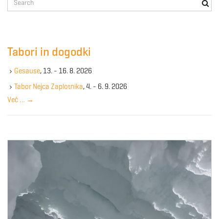
e
a
r
c
Tabori in dogodki
h
k
Gesause
, 13. - 16. 8. 2026
e
y
Tabor Nejca Zaplotnika
, 4. - 6. 9. 2026
w
Več …
→
o
r
d