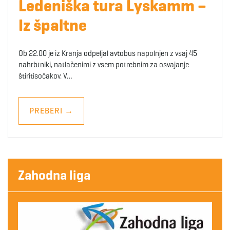
Ledeniška tura Lyskamm –
Iz špaltne
Ob 22.00 je iz Kranja odpeljal avtobus napolnjen z vsaj 45
nahrbtniki, natlačenimi z vsem potrebnim za osvajanje
štiritisočakov. V…
PREBERI
→
Zahodna liga