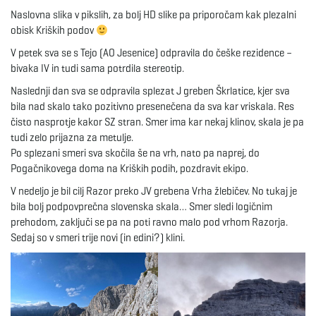
Naslovna slika v pikslih, za bolj HD slike pa priporočam kak plezalni
e
obisk Kriških podov
V petek sva se s Tejo (AO Jesenice) odpravila do češke rezidence –
bivaka IV in tudi sama potrdila stereotip.
n
Naslednji dan sva se odpravila splezat J greben Škrlatice, kjer sva
bila nad skalo tako pozitivno presenečena da sva kar vriskala. Res
čisto nasprotje kakor SZ stran. Smer ima kar nekaj klinov, skala je pa
tudi zelo prijazna za metulje.
a
Po splezani smeri sva skočila še na vrh, nato pa naprej, do
Pogačnikovega doma na Kriških podih, pozdravit ekipo.
V nedeljo je bil cilj Razor preko JV grebena Vrha žlebičev. No tukaj je
v
bila bolj podpovprečna slovenska skala… Smer sledi logičnim
prehodom, zaključi se pa na poti ravno malo pod vrhom Razorja.
Sedaj so v smeri trije novi (in edini?) klini.
i