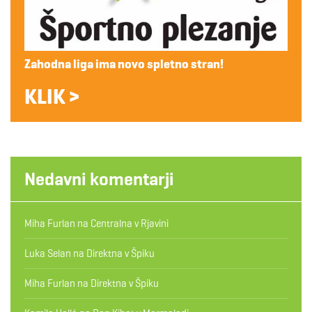
Zahodna liga ima novo spletno stran!
KLIK >
Nedavni komentarji
Miha Furlan
na
Centralna v Rjavini
Luka Selan
na
Direktna v Špiku
Miha Furlan
na
Direktna v Špiku