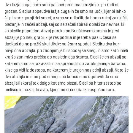
dva lažja cuga, nato smo pa spet pred malo težjim, ki pa tudi ni
grozen. Sledita zopet dva lažja cuga in že smo na točki kjer bi lahko
e
šli plezat zgornji del smeri, a smo se odločili, da bomo tukaj zaključili
plezanje in začeli abzajl, saj so se začeli zbirati oblaki za nevihte, ki
so sledile popoldne. Abzaj poteka po Brinškovem kaminu in prvi
n
abzajl je po neki grapi, ki je res podrta in je treba pazit, česa se
dotikaš da ne prožiš skal direkt na štant spodaj. Sledita dva kar
navpična abzajla, pri zadnjem je bil spodaj še sneg, in smo zato imeli
krajšo zanimivo prečko do naslednjega štanta. Sledi še en abzalj po
a
katerem smo se razvezali in se sprehodili do zataknjenega balvana,
ki se ga vidi iz dostopa, na katerem je urejen naslednji abzajl. Nato še
dva abzajla in smo pod smerjo, na koncu smo ugotovili da smo
abzajlali skoraj tok dolgo kot smo plezal. Sledi pa hiter sestop po
v
melišču in nazaj do avta, kjer smo si čestital za uspešno turo.
i