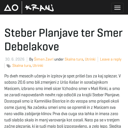
T
Steber Planjave ter Smer
Debelakove
o
30. 6. 2026
By
Šimen Zavrl
under
Skalna tura
,
Utrinki
Leave a reply
Skalna tura
,
Utrinki
g
Po dveh mesecih učenja in izpitov je spet prišel čas za kaj splezat. V
soboto 20.6 smo bili zmenjeni z Uršo Kešar in sotečajnikom
Maticem, izbrano smo imeli sicer Vzhodno smer v Mali Rinki, a smo
g
se zaradi napovedanih neviht raje odločili za krajši Steber Planjave.
Dostopali smo iz Kamniške Bistrice in do vstopa smo prispeli okoli
osme zjutrej. Na začetku smeri smo se opremili in z Maticem sva
nato vadila zabijanje klinov. Prva dva cuga sta lahka in imata zato
l
tudi slabšo skalo in manj varovanja kot ostali. Nato pa se v tretjem
začne plezanje, ki je tudi malo bolj izpostavljeno, a zelo lepo. Sledita