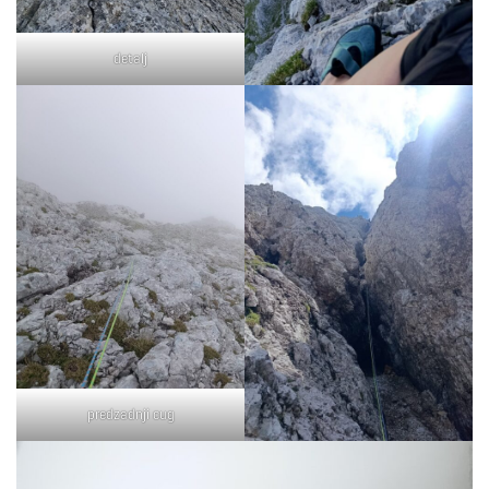
detalj
predzadnji cug