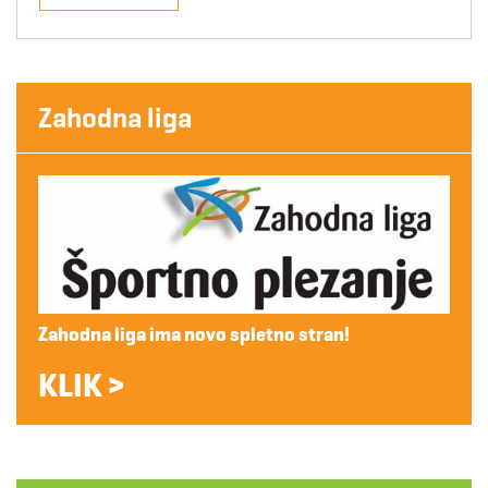
Zahodna liga
Zahodna liga ima novo spletno stran!
KLIK >