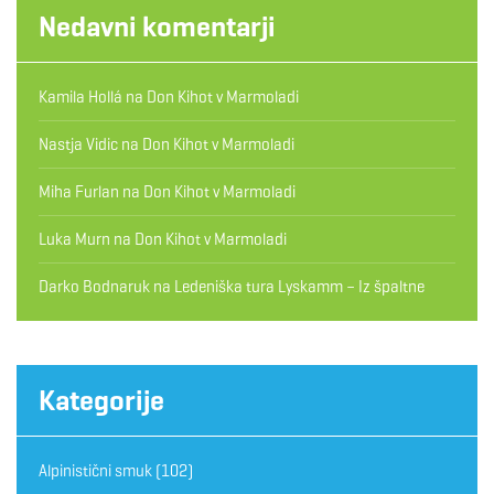
Nedavni komentarji
Kamila Hollá
na
Don Kihot v Marmoladi
Nastja Vidic
na
Don Kihot v Marmoladi
Miha Furlan
na
Don Kihot v Marmoladi
Luka Murn
na
Don Kihot v Marmoladi
Darko Bodnaruk
na
Ledeniška tura Lyskamm – Iz špaltne
Kategorije
Alpinistični smuk
(102)