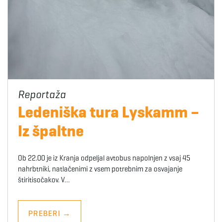
Ledeniška tura Lyskamm –
Iz špaltne
Ob 22.00 je iz Kranja odpeljal avtobus napolnjen z vsaj 45
nahrbtniki, natlačenimi z vsem potrebnim za osvajanje
štiritisočakov. V…
PREBERI
→