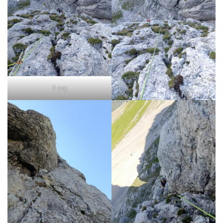
g
a
2 cug
t
i
o
n