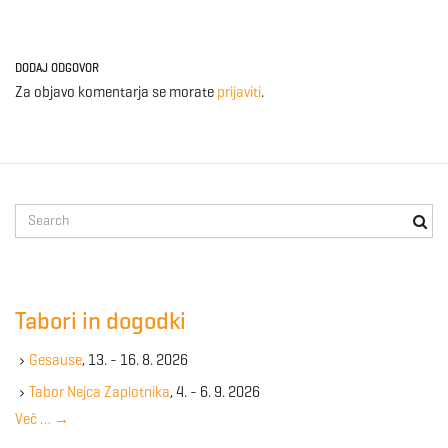
DODAJ ODGOVOR
Za objavo komentarja se morate
prijaviti
.
S
e
a
r
c
Tabori in dogodki
h
k
Gesause
, 13. - 16. 8. 2026
e
y
Tabor Nejca Zaplotnika
, 4. - 6. 9. 2026
w
Več …
→
o