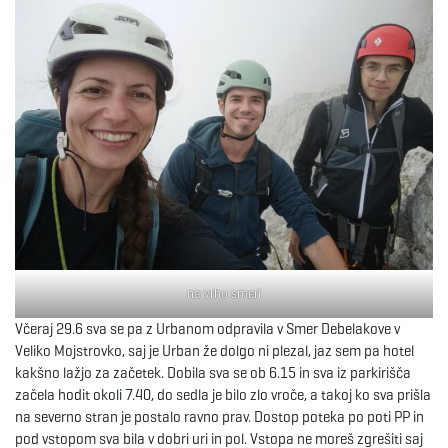
na vrhu smeri
Včeraj 29.6 sva se pa z Urbanom odpravila v Smer Debelakove v
Veliko Mojstrovko, saj je Urban že dolgo ni plezal, jaz sem pa hotel
kakšno lažjo za začetek. Dobila sva se ob 6.15 in sva iz parkirišča
začela hodit okoli 7.40, do sedla je bilo zlo vroče, a takoj ko sva prišla
na severno stran je postalo ravno prav. Dostop poteka po poti PP in
pod vstopom sva bila v dobri uri in pol. Vstopa ne moreš zgrešiti saj