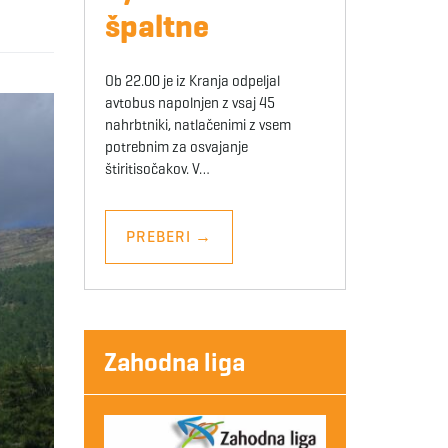
špaltne
Ob 22.00 je iz Kranja odpeljal
avtobus napolnjen z vsaj 45
nahrbtniki, natlačenimi z vsem
potrebnim za osvajanje
štiritisočakov. V…
PREBERI
→
Zahodna liga