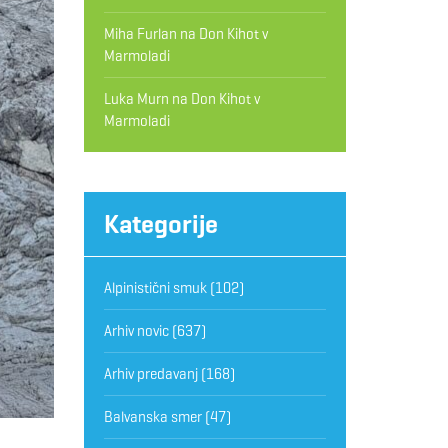
Miha Furlan
na
Don Kihot v
Marmoladi
Luka Murn
na
Don Kihot v
Marmoladi
Kategorije
Alpinistični smuk
(102)
Arhiv novic
(637)
Arhiv predavanj
(168)
Balvanska smer
(47)