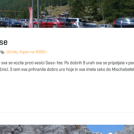
se
Utrinki
,
Vzpon na 4000+
 sva se vozila proti vasici Saas-fee. Po dobrih 9 urah sva se pripeljala v pa
ičnici. S tem sva prihranila dobro uro hoje in sva imela tako do Mischabell