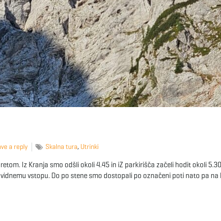
ve a reply
Skalna tura
,
Utrinki
etom. Iz Kranja smo odšli okoli 4.45 in iZ parkirišča začeli hodit okoli 5.30.
ro vidnemu vstopu. Do po stene smo dostopali po označeni poti nato pa na