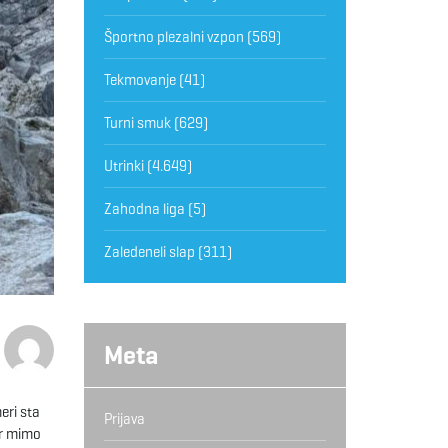
Športno plezalni vzpon
(569)
Tekmovanje
(41)
Turni smuk
(629)
Utrinki
(4.649)
Zahodna liga
(5)
Zaledeneli slap
(311)
Meta
eri sta
Prijava
er mimo