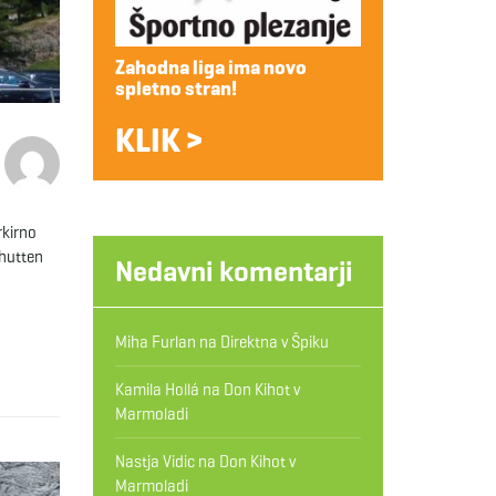
Zahodna liga ima novo
spletno stran!
KLIK >
rkirno
ehutten
Nedavni komentarji
Miha Furlan
na
Direktna v Špiku
Kamila Hollá
na
Don Kihot v
Marmoladi
Nastja Vidic
na
Don Kihot v
Marmoladi