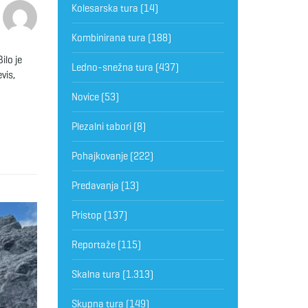
Kolesarska tura
(14)
Kombinirana tura
(188)
ilo je
Ledno-snežna tura
(437)
vis,
Novice
(53)
Plezalni tabori
(8)
Pohajkovanje
(222)
Predavanja
(13)
Pristop
(137)
Reportaže
(115)
Skalna tura
(1.313)
Skupna tura
(149)