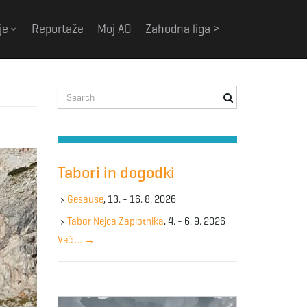
je
Reportaže
Moj AO
Zahodna liga >
S
e
a
r
c
h
Tabori in dogodki
k
e
Gesause
, 13. - 16. 8. 2026
y
Tabor Nejca Zaplotnika
, 4. - 6. 9. 2026
w
Več …
→
o
r
d