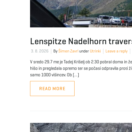
Lenspitze Nadelhorn traver
3. 8. 2026
By
Šimen Zavrl
under
Utrinki
Leave a reply
V sredo 29.7 me je Tadej Krišelj ob 2.30 pobral doma in že
hišo in pregledala opremo ter se počasi odpravila proti ž
samo 1000 višincev. Ob […]
READ MORE