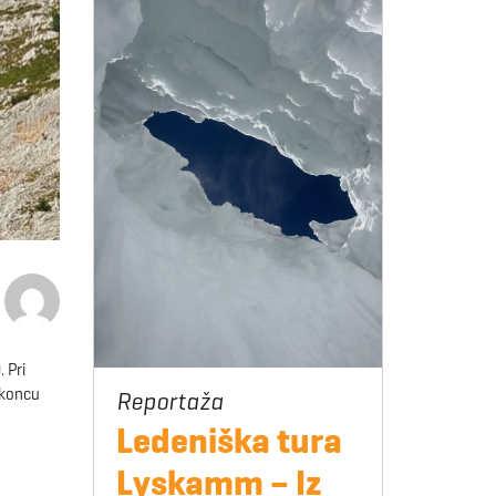
 Pri
 koncu
Ledeniška tura
Lyskamm – Iz