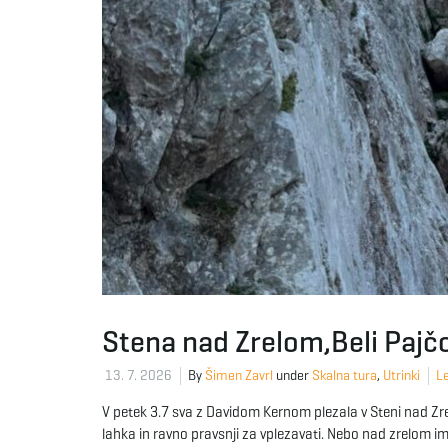
Stena nad Zrelom,Beli Pajč
13. 7. 2026
By
Šimen Zavrl
under
Skalna tura
,
Utrinki
Le
V petek 3.7 sva z Davidom Kernom plezala v Steni nad Zr
lahka in ravno pravsnji za vplezavati. Nebo nad zrelom im