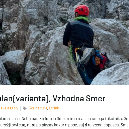
olan(varianta), Vzhodna Smer
ave a reply
Skalna tura
,
Utrinki
elom in sicer Nebo nad Zrelom in Smer mimo malega crnega trikotnika. Sm
a težji prvi cug, nato pa plezas kakor ti pase, saj ti to stena dopusca. Sm