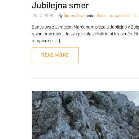
Jubilejna smer
25. 7. 2026
By
Šimen Zavrl
under
Skalna tura
,
Utrinki
Le
Danes sva z Jernejem Marčunom plezala Jubilejno v Dolgem
ravno prav toplo, da sva plezala v flisih in ni bilo vroče. Pl
mogoče še […]
READ MORE