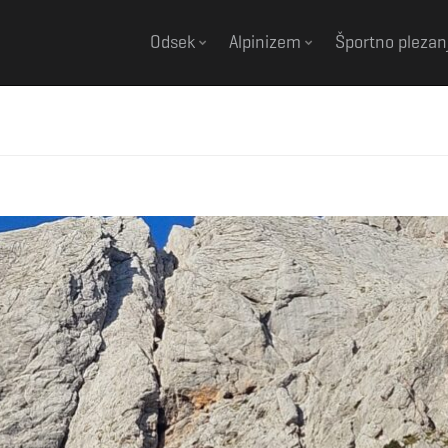
Odsek
Alpinizem
Športno plezan