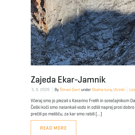
Zajeda Ekar-Jamnik
5. 8. 2026
By
Šimen Zavrl
under
Skalna tura
,
Utrinki
Lea
Včeraj smo jo plezali s Katarino Frelih in sotečajnikom Dar
Češki koči smo natankali vodo in odšli naprej proti dob
prečili po melišču, za kar smo rabili […]
READ MORE