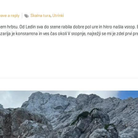
ave a reply
Skalna tura
,
Utrinki
 hrbtu. Od Ledin sva do stene rabila dobre pol ure in hitro našla vstop. B
ezarija je konstantna in ves čas okoli V stopnje, najtežji se mi je zdel prvi pre