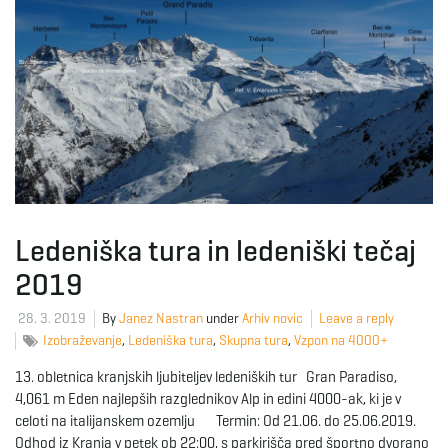
Ledeniška tura in ledeniški tečaj
2019
28. 3. 2019
By
Janez Nastran
under
Arhiv novic
Leave a reply
Izobraževanje
,
Ledeniška tura
,
Skupna tura
,
Vzpon na 4000+
13. obletnica kranjskih ljubiteljev ledeniških tur Gran Paradiso,
4,061 m Eden najlepših razglednikov Alp in edini 4000-ak, ki je v
celoti na italijanskem ozemlju Termin: Od 21.06. do 25.06.2019.
Odhod iz Kranja v petek ob 22:00, s parkirišča pred športno dvorano