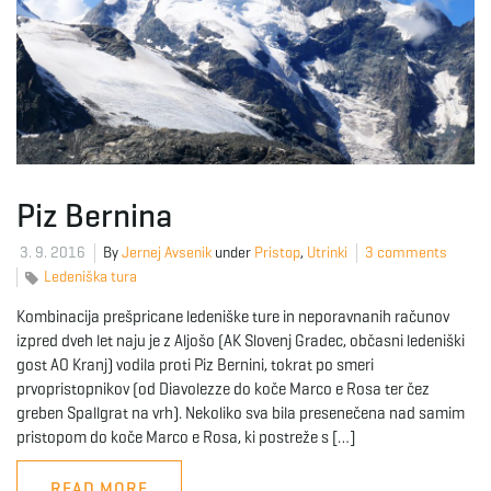
Piz Bernina
3. 9. 2016
By
Jernej Avsenik
under
Pristop
,
Utrinki
3 comments
Ledeniška tura
Kombinacija prešpricane ledeniške ture in neporavnanih računov
izpred dveh let naju je z Aljošo (AK Slovenj Gradec, občasni ledeniški
gost AO Kranj) vodila proti Piz Bernini, tokrat po smeri
prvopristopnikov (od Diavolezze do koče Marco e Rosa ter čez
greben Spallgrat na vrh). Nekoliko sva bila presenečena nad samim
pristopom do koče Marco e Rosa, ki postreže s […]
READ MORE