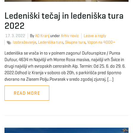
Ledeniški tečaj in ledeniška tura
2022
17. 3. 2022
By
AO Kranj
under
Arhiv novic
Leave a reply
Izobraževanje
,
Ledeniška tura
,
Skupna tura
,
Vzpon na 4000+
Ledeniška se vrača in to v polnem zagonu! Dufourspitze / Punta
Dufour, 4634 m Najvišji vrh Monte Rosa masiva, najvišji vrh Švice in
drugi najvišji vrh evropskih centralnih Alp. Termin: Od 25. 6. do 29. 6.
2022.Odhod iz Kranja v soboto ob 20h, s parkirišča pred športno
dvorano na Zlatem Polju.Povratek v sredo zgodaj zjutraj, […]
READ MORE