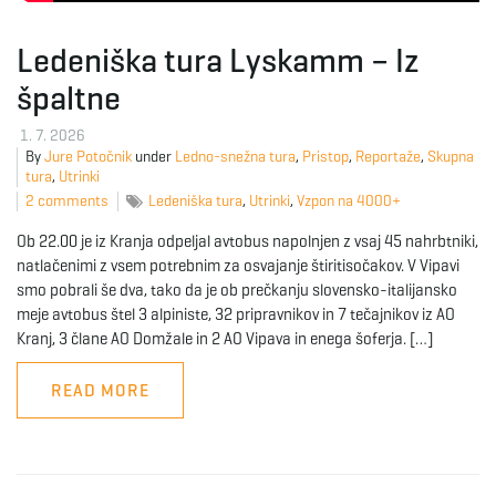
e
Ledeniška tura Lyskamm – Iz
špaltne
1. 7. 2026
n
By
Jure Potočnik
under
Ledno-snežna tura
,
Pristop
,
Reportaže
,
Skupna
tura
,
Utrinki
2 comments
Ledeniška tura
,
Utrinki
,
Vzpon na 4000+
a
Ob 22.00 je iz Kranja odpeljal avtobus napolnjen z vsaj 45 nahrbtniki,
natlačenimi z vsem potrebnim za osvajanje štiritisočakov. V Vipavi
smo pobrali še dva, tako da je ob prečkanju slovensko-italijansko
meje avtobus štel 3 alpiniste, 32 pripravnikov in 7 tečajnikov iz AO
v
Kranj, 3 člane AO Domžale in 2 AO Vipava in enega šoferja. […]
READ MORE
i