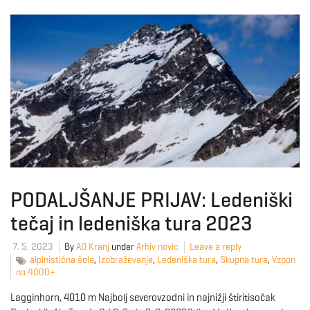
g
a
t
i
PODALJŠANJE PRIJAV: Ledeniški
tečaj in ledeniška tura 2023
o
7. 5. 2023
By
AO Kranj
under
Arhiv novic
Leave a reply
alpinistična šola
,
Izobraževanje
,
Ledeniška tura
,
Skupna tura
,
Vzpon
na 4000+
Lagginhorn, 4010 m Najbolj severovzodni in najnižji štiritisočak
n