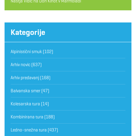
Nastja Vidic
na
Don Kihot v Marmoladi
Kategorije
Alpinistični smuk
(102)
Arhiv novic
(637)
Arhiv predavanj
(168)
Balvanska smer
(47)
Kolesarska tura
(14)
Kombinirana tura
(188)
Ledno-snežna tura
(437)