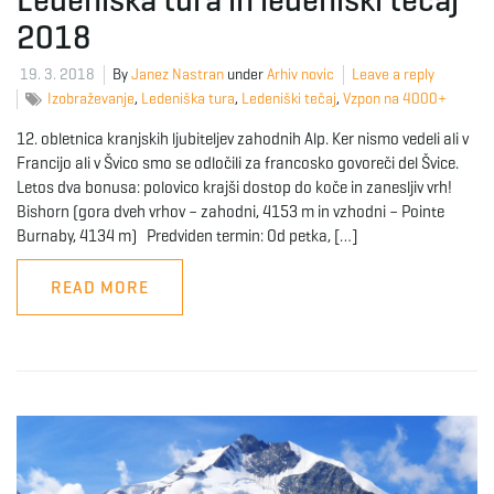
2018
19. 3. 2018
By
Janez Nastran
under
Arhiv novic
Leave a reply
Izobraževanje
,
Ledeniška tura
,
Ledeniški tečaj
,
Vzpon na 4000+
12. obletnica kranjskih ljubiteljev zahodnih Alp. Ker nismo vedeli ali v
Francijo ali v Švico smo se odločili za francosko govoreči del Švice.
Letos dva bonusa: polovico krajši dostop do koče in zanesljiv vrh!
Bishorn (gora dveh vrhov – zahodni, 4153 m in vzhodni – Pointe
Burnaby, 4134 m) Predviden termin: Od petka, […]
READ MORE