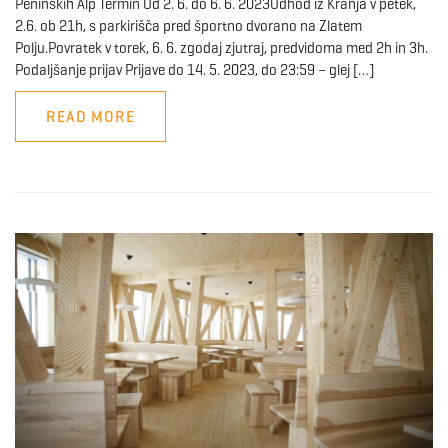
Peninskih Alp Termin Od 2. 6. do 6. 6. 2023Odhod iz Kranja v petek,
2.6. ob 21h, s parkirišča pred športno dvorano na Zlatem
Polju.Povratek v torek, 6. 6. zgodaj zjutraj, predvidoma med 2h in 3h.
Podaljšanje prijav Prijave do 14. 5. 2023, do 23:59 – glej […]
READ MORE