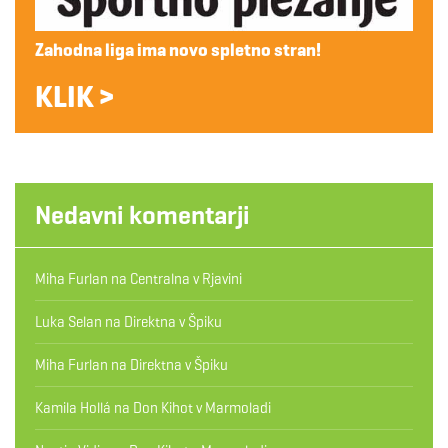
Zahodna liga ima novo spletno stran!
KLIK >
Nedavni komentarji
Miha Furlan
na
Centralna v Rjavini
Luka Selan
na
Direktna v Špiku
Miha Furlan
na
Direktna v Špiku
Kamila Hollá
na
Don Kihot v Marmoladi