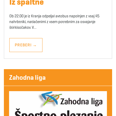
Iz špaltne
Ob 22.00 je iz Kranja odpeljal avtobus napolnjen z vsaj 45
nahrbtniki, natlačenimi z vsem potrebnim za osvajanje
štiritisočakov. V…
PREBERI
→
Zahodna liga