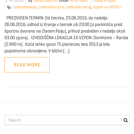
1. 4. 2016
By
Janez Nastran
under
Arhiv novic
Leave a reply
Izobraževanje
,
Ledeniška tura
,
Ledeniški tečaj
,
Vzpon na 4000+
PREDVIDEN TERMIN: Od četrtka, 23.06.2016, do nedelje,
26.06.2016, odhod iz Kranja v četrtek ob 23:00 (s parkirišča pred
športno dvorano na Zlatem Polju), prihod predviden v nedeljo okoli
03.00 zjutraj. IZHODIŠČNA LOKACIJA ZA VZPON: Domhütte – Randa
(2.940 m) Koča lahko gosti 75 planincev, leta 2013 je bila
popolnoma obnovljena. V bližini […]
READ MORE
S
e
a