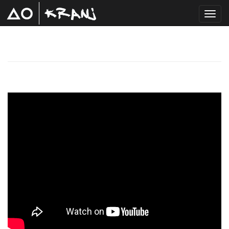
T
o
g
g
l