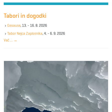
r
c
h
Tabori in dogodki
k
e
Gesause
, 13. - 16. 8. 2026
y
Tabor Nejca Zaplotnika
, 4. - 6. 9. 2026
w
Več …
→
o
r
d