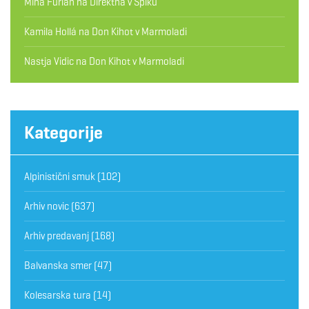
Miha Furlan
na
Direktna v Špiku
Kamila Hollá
na
Don Kihot v Marmoladi
Nastja Vidic
na
Don Kihot v Marmoladi
Kategorije
Alpinistični smuk
(102)
Arhiv novic
(637)
Arhiv predavanj
(168)
Balvanska smer
(47)
Kolesarska tura
(14)