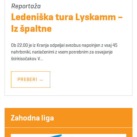
Ledeniška tura Lyskamm –
Iz špaltne
Ob 22.00 je iz Kranja odpeljal avtobus napolnjen z vsaj 45
nahrbtniki, natlačenimi z vsem potrebnim za osvajanje
štiritisočakov. V…
PREBERI
→
Zahodna liga