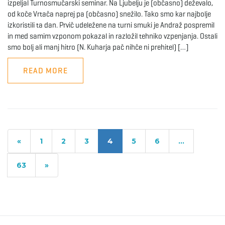
izpeljal Turnosmučarski seminar. Na Ljubelju je (občasno) deževalo,
od koče Vrtača naprej pa (občasno) snežilo. Tako smo kar najbolje
izkoristili ta dan. Prvič udeležene na turni smuki je Andraž pospremil
in med samim vzponom pokazal in razložil tehniko vzpenjanja. Ostali
smo bolj ali manj hitro (N. Kuharja pač nihče ni prehitel) […]
READ MORE
«
1
2
3
4
5
6
…
63
»