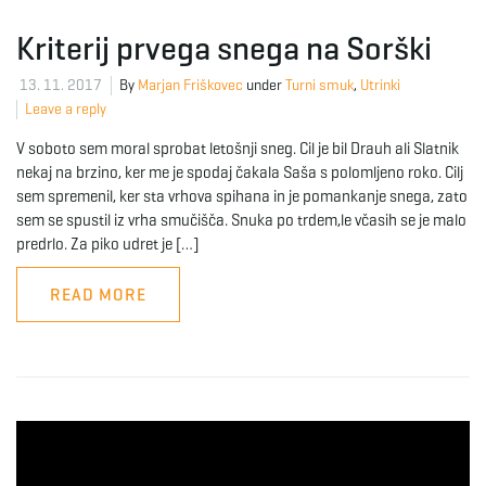
Kriterij prvega snega na Sorški
e
13. 11. 2017
By
Marjan Friškovec
under
Turni smuk
,
Utrinki
Leave a reply
n
V soboto sem moral sprobat letošnji sneg. Cil je bil Drauh ali Slatnik
nekaj na brzino, ker me je spodaj čakala Saša s polomljeno roko. Cilj
sem spremenil, ker sta vrhova spihana in je pomankanje snega, zato
sem se spustil iz vrha smučišča. Snuka po trdem,le včasih se je malo
a
predrlo. Za piko udret je […]
READ MORE
v
i