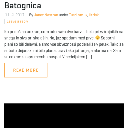
Batognica
11. 4. 2017
By
Janez Nastran
under
Turni smuk
,
Utrinki
Leave a reply
Ko prideš na aokranj.com odsevata dve barvi – bela pri vztrajnikih na
snegu in siva pri skalaših. No, jaz spadam med prve.
Sobotni
plani so bili delavni, a smo vse obveznosti podelali že v petek. Tako za
soboto dejansko ni bilo plana, prav tako jutranjega alarma ne. Sem
se enkrat za spremembo naspal. V nedeljskem […]
READ MORE