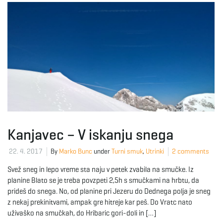
Kanjavec – V iskanju snega
22. 4. 2017
By
Marko Bunc
under
Turni smuk
,
Utrinki
2 comments
Svež sneg in lepo vreme sta naju v petek zvabila na smučke. Iz
planine Blato se je treba povzpeti 2,5h s smučkami na hrbtu, da
prideš do snega. No, od planine pri Jezeru do Dednega polja je sneg
z nekaj prekinitvami, ampak gre hitreje kar peš. Do Vratc nato
uživaško na smučkah, do Hribaric gori-doli in […]