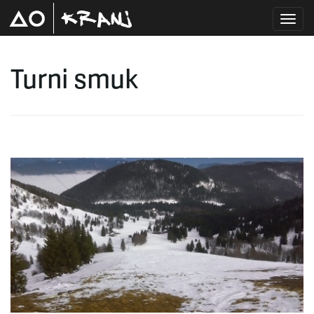
T
Turni smuk
o
g
g
l