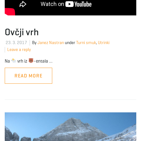
Ovčji vrh
23. 3. 2017
By
Janez Nastran
under
Turni smuk
,
Utrinki
Leave a reply
Na
vrh iz
-entala …
READ MORE