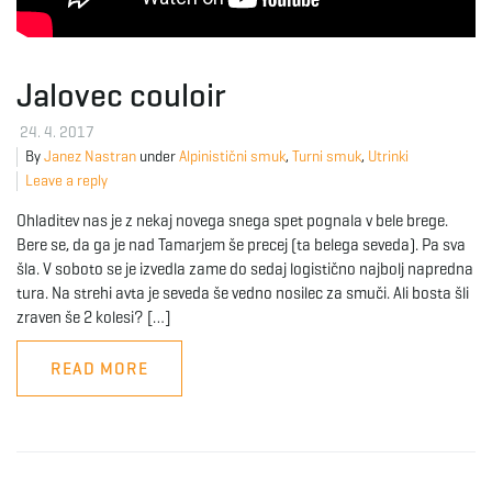
Jalovec couloir
24. 4. 2017
By
Janez Nastran
under
Alpinistični smuk
,
Turni smuk
,
Utrinki
Leave a reply
Ohladitev nas je z nekaj novega snega spet pognala v bele brege.
Bere se, da ga je nad Tamarjem še precej (ta belega seveda). Pa sva
šla. V soboto se je izvedla zame do sedaj logistično najbolj napredna
tura. Na strehi avta je seveda še vedno nosilec za smuči. Ali bosta šli
zraven še 2 kolesi? […]
READ MORE