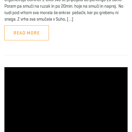
Potem pa smuči na ruzak in po 20min. hoje na smuči in naprej. No
tudi pod vrhom sva morala še enkrat pešačit, ker po grebenu ni
snega. Z vrha sva smučala v Suho, […]
READ MORE