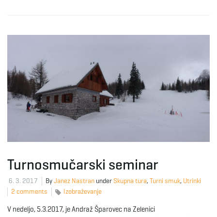
Turnosmučarski seminar
6. 3. 2017
By
Janez Nastran
under
Skupna tura
,
Turni smuk
,
Utrinki
2 comments
Izobraževanje
V nedeljo, 5.3.2017, je Andraž Šparovec na Zelenici