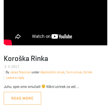
Koroška Rinka
3. 4. 2017
By
Janez Nastran
under
Alpinistični smuk
,
Turni smuk
,
Utrinki
Leave a reply
Juhu, spet smo smučali!
Klikni utrinek za več …
READ MORE