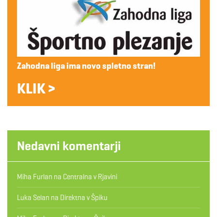
Zahodna liga ima novo spletno stran!
KLIK >
Nedavni komentarji
Miha Furlan
na
Centralna v Rjavini
Luka Selan
na
Direktna v Špiku