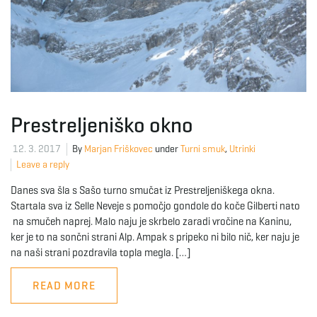
Prestreljeniško okno
12. 3. 2017
By
Marjan Friškovec
under
Turni smuk
,
Utrinki
Leave a reply
Danes sva šla s Sašo turno smučat iz Prestreljeniškega okna.
Startala sva iz Selle Neveje s pomočjo gondole do koče Gilberti nato
na smučeh naprej. Malo naju je skrbelo zaradi vročine na Kaninu,
ker je to na sončni strani Alp. Ampak s pripeko ni bilo nič, ker naju je
na naši strani pozdravila topla megla. […]
READ MORE