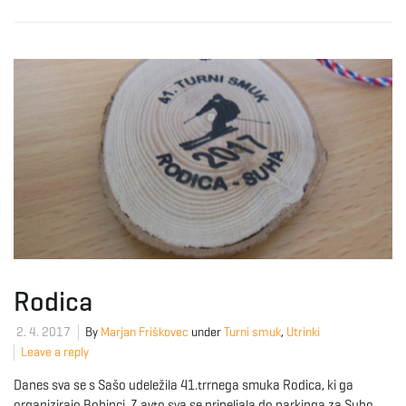
Rodica
2. 4. 2017
By
Marjan Friškovec
under
Turni smuk
,
Utrinki
Leave a reply
Danes sva se s Sašo udeležila 41.trrnega smuka Rodica, ki ga
organizirajo Bohinci. Z avto sva se pripeljala do parkinga za Suho.