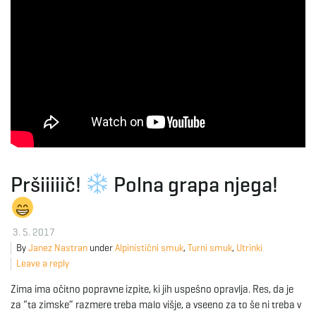
g
a
t
Pršiiiiič!
Polna grapa njega!
i
3. 5. 2017
By
Janez Nastran
under
Alpinistični smuk
,
Turni smuk
,
Utrinki
o
Leave a reply
Zima ima očitno popravne izpite, ki jih uspešno opravlja. Res, da je
za “ta zimske” razmere treba malo višje, a vseeno za to še ni treba v
n