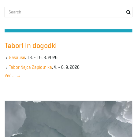
S
e
a
r
c
h
Tabori in dogodki
k
e
Gesause
, 13. - 16. 8. 2026
y
Tabor Nejca Zaplotnika
, 4. - 6. 9. 2026
w
Več …
→
o
r
d