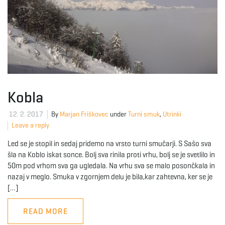
Kobla
12. 2. 2017
By
Marjan Friškovec
under
Turni smuk
,
Utrinki
Leave a reply
Led se je stopil in sedaj pridemo na vrsto turni smučarji. S Sašo sva
šla na Koblo iskat sonce. Bolj sva rinila proti vrhu, bolj se je svetlilo in
50m pod vrhom sva ga ugledala. Na vrhu sva se malo posončkala in
nazaj v meglo. Smuka v zgornjem delu je bila,kar zahtevna, ker se je
[…]
READ MORE