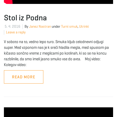
Stol iz Podna
5. 4. 2016
By
Janez Nastran
under
Turni smuk
,
Utrinki
Leave a reply
V soboto na to, vedno lepo turo. Smuka kljub celodnevni odjugi
super. Med vzponom nas je k sreči hladila megla, med spustom pa
kičasto sončno vreme z meglicami po kotlinah, ki so se na koncu
razblinile, da smo imeli jasno smuko vse do avta. Moj video:
Kolegov video:
READ MORE