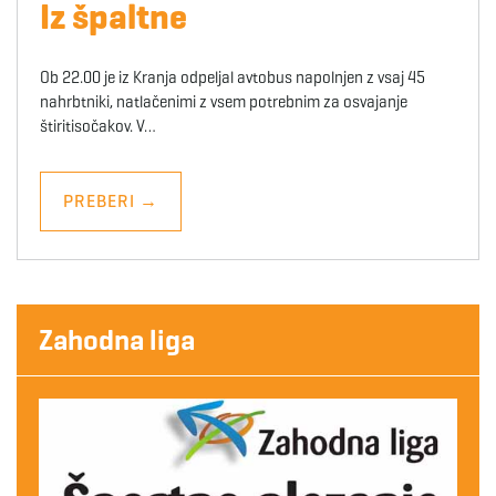
Iz špaltne
Ob 22.00 je iz Kranja odpeljal avtobus napolnjen z vsaj 45
nahrbtniki, natlačenimi z vsem potrebnim za osvajanje
štiritisočakov. V…
PREBERI
→
Zahodna liga