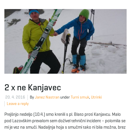
2 x ne Kanjavec
20. 4. 2016
By
Janez Nastran
under
Turni smuk
,
Utrinki
Leave a reply
Prejšnjo nedeljo (10.4.) smo krenili s pl. Blato proti Kanjavcu. Malo
pod Lazovškim prevalom sem doživel tehnični incident – polomila se
mi je vez na smuči. Nadaljnja hoja s smučmi tako ni bila možna, brez