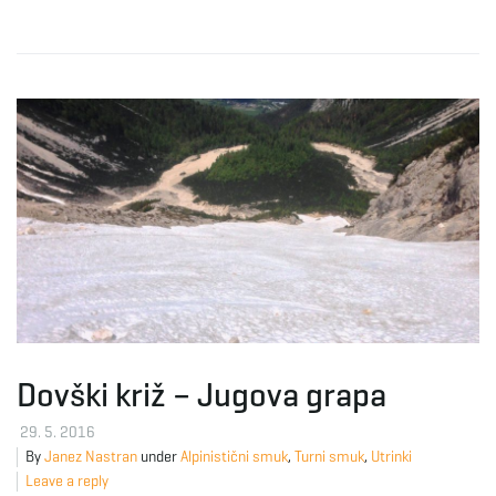
Dovški križ – Jugova grapa
29. 5. 2016
By
Janez Nastran
under
Alpinistični smuk
,
Turni smuk
,
Utrinki
Leave a reply