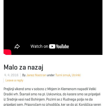
Malo za nazaj
4. 4. 2016
By
Janez Nastran
under
Turni smuk
,
Utrinki
Leave a reply
Prejšnji vikend smo v soboto z Mitjem in Klemenom napadli Veliki
Draški vrh. Štartali smo na pl. Uskovnica, do katere smo se pripeljali
iz Srednje vasi nad Bohinjem. Pozimi se z Rudnega polja ne da
pripeljati sem. Priporočam to izhodišče, ker se do pl. Konjščica teren