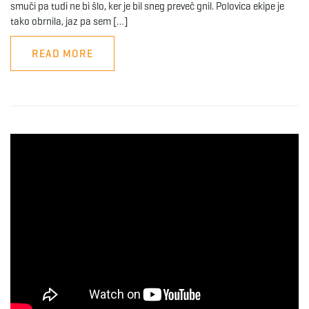
smuči pa tudi ne bi šlo, ker je bil sneg preveč gnil. Polovica ekipe je
tako obrnila, jaz pa sem […]
READ MORE