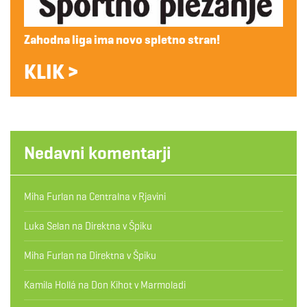
Zahodna liga ima novo spletno stran!
KLIK >
Nedavni komentarji
Miha Furlan
na
Centralna v Rjavini
Luka Selan
na
Direktna v Špiku
Miha Furlan
na
Direktna v Špiku
Kamila Hollá
na
Don Kihot v Marmoladi