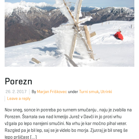
g
a
t
Porezn
i
26. 2. 2017
By
Marjan Friškovec
under
Turni smuk
,
Utrinki
Leave a reply
Nov sneg, sonce in potreba po turnem smučanju , naju je zvabila na
o
Porezen. Štartala sva nad kmetijo Jurež v Davči in jo proti vrhu
vžgala po lepo narejeni smučini. Na vrhu je kar močno pihal veter.
Razgled pa je bil lep, saj se je videlo bo morja. Zjutraj je bil sneg še
n
lepo pršičast […]