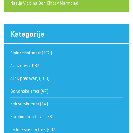
Nastja Vidic
na
Don Kihot v Marmoladi
Kategorije
Alpinistični smuk
(102)
Arhiv novic
(637)
Arhiv predavanj
(168)
Balvanska smer
(47)
Kolesarska tura
(14)
Kombinirana tura
(188)
Ledno-snežna tura
(437)