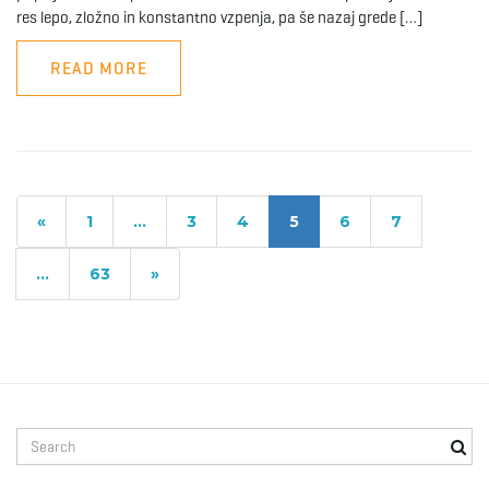
res lepo, zložno in konstantno vzpenja, pa še nazaj grede […]
READ MORE
«
1
…
3
4
5
6
7
…
63
»
S
e
a