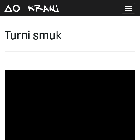
T
Turni smuk
o
g
g
l