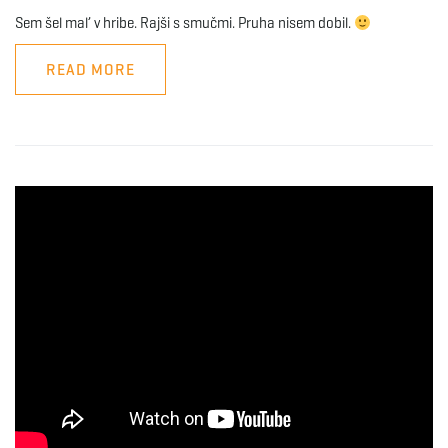
Sem šel mal’ v hribe. Rajši s smučmi. Pruha nisem dobil.
READ MORE