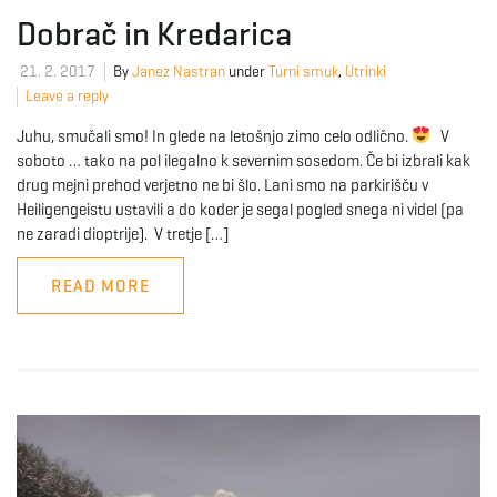
Dobrač in Kredarica
21. 2. 2017
By
Janez Nastran
under
Turni smuk
,
Utrinki
Leave a reply
Juhu, smučali smo! In glede na letošnjo zimo celo odlično.
V
soboto … tako na pol ilegalno k severnim sosedom. Če bi izbrali kak
drug mejni prehod verjetno ne bi šlo. Lani smo na parkirišču v
Heiligengeistu ustavili a do koder je segal pogled snega ni videl (pa
ne zaradi dioptrije). V tretje […]
READ MORE