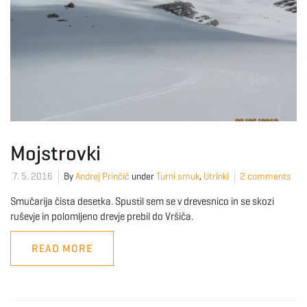
Mojstrovki
7. 5. 2016
By
Andrej Prinčič
under
Turni smuk
,
Utrinki
2 comments
Smučarija čista desetka. Spustil sem se v drevesnico in se skozi
ruševje in polomljeno drevje prebil do Vršiča.
READ MORE