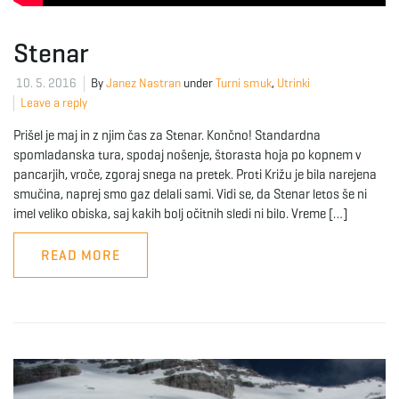
Stenar
10. 5. 2016
By
Janez Nastran
under
Turni smuk
,
Utrinki
Leave a reply
Prišel je maj in z njim čas za Stenar. Končno! Standardna
spomladanska tura, spodaj nošenje, štorasta hoja po kopnem v
pancarjih, vroče, zgoraj snega na pretek. Proti Križu je bila narejena
smučina, naprej smo gaz delali sami. Vidi se, da Stenar letos še ni
imel veliko obiska, saj kakih bolj očitnih sledi ni bilo. Vreme […]
READ MORE