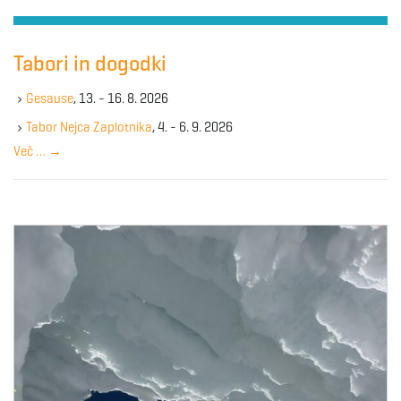
r
c
h
Tabori in dogodki
k
e
Gesause
, 13. - 16. 8. 2026
y
Tabor Nejca Zaplotnika
, 4. - 6. 9. 2026
w
Več …
→
o
r
d