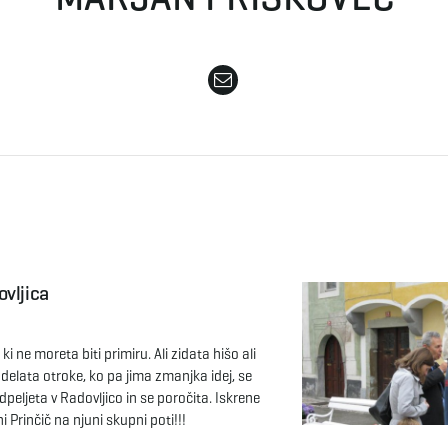
vljica
ki ne moreta biti primiru. Ali zidata hišo ali
 delata otroke, ko pa jima zmanjka idej, se
dpeljeta v Radovljico in se poročita. Iskrene
i Prinčič na njuni skupni poti!!!