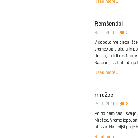
Read more...
Remšendol
9. 10. 2010
3
V soboto me plezališče
vreme,topla skala in po
dolino,so bili res fantas
Saša in jaz. Dobr da je 
Read more...
mrežce
24. 1. 2010
3
Po dolgem času sva jo 
Mrežce. Vreme lepo, sneg
obiska. Najboljši pa j
Read more...