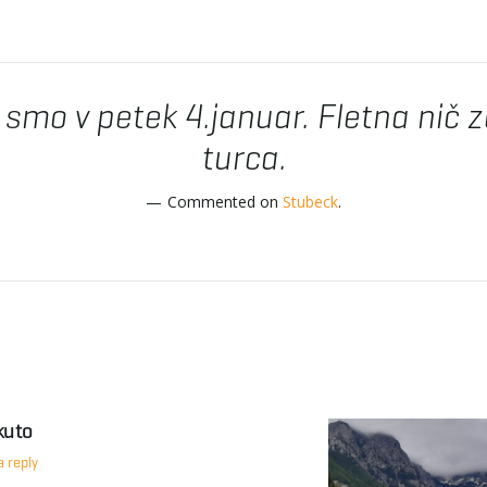
smo v petek 4.januar. Fletna nič 
turca.
Commented on
Stubeck
.
kuto
 reply