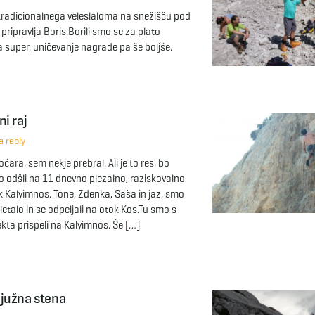
tradicionalnega veleslaloma na snežišču pod
t pripravlja Boris.Borili smo se za plato
a super, uničevanje nagrade pa še boljše.
i raj
 reply
čara, sem nekje prebral. Ali je to res, bo
o odšli na 11 dnevno plezalno, raziskovalno
k Kalyimnos. Tone, Zdenka, Saša in jaz, smo
letalo in se odpeljali na otok Kos.Tu smo s
ekta prispeli na Kalyimnos. Še […]
južna stena