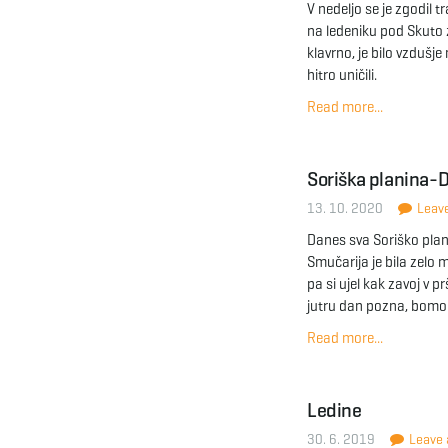
V nedeljo se je zgodil 
na ledeniku pod Skuto z
klavrno, je bilo vzdušje
hitro uničili.
Read more...
Soriška planina-
13. 10. 2020
Leave
Danes sva Soriško plan
Smučarija je bila zelo 
pa si ujel kak zavoj v p
jutru dan pozna, bomo 
Read more...
Ledine
30. 6. 2019
Leave a