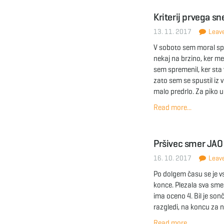
Kriterij prvega sn
13. 11. 2017
Leave
V soboto sem moral sprob
nekaj na brzino, ker me
sem spremenil, ker sta
zato sem se spustil iz 
malo predrlo. Za piko u
Read more...
Pršivec smer JAO
16. 10. 2017
Leave
Po dolgem času se je vs
konce. Plezala sva smer 
ima oceno 4. Bil je son
razgledi, na koncu za n
Read more...