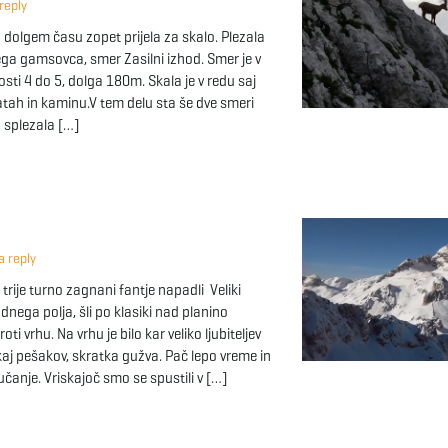
reply
 dolgem času zopet prijela za skalo. Plezala
ega gamsovca, smer Zasilni izhod. Smer je v
osti 4 do 5, dolga 180m. Skala je v redu saj
atah in kaminu.V tem delu sta še dve smeri
a splezala […]
 reply
rije turno zagnani fantje napadli Veliki
udnega polja, šli po klasiki nad planino
oti vrhu. Na vrhu je bilo kar veliko ljubiteljev
kaj pešakov, skratka gužva. Pač lepo vreme in
čanje. Vriskajoč smo se spustili v […]