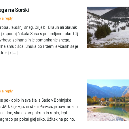
ega na Sorški
 a reply
at letošnji sneg. Cil je bil Drauh ali Slatnik
 je spodaj čakala Saša s polomljeno roko. Cilj
 vrhova spihana in je pomankanje snega,
vrha smučišča. Snuka po trdem,le včasih se je
dret je […]
 a reply
e poklopilo in sva šla s Sašo v Bohinjske
JAO, ki je v južni steni Pršivca, je navrtana in
čen dan, skala kompaktna in topla, lepi
agrado pa pokal glej sliko. Užitek na polno.