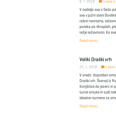
9. 7. 2018
Leave a 
V nedeljo sva s Sašo po
sva v južni steni Bovšk
celoti navrtana, težavn
poteka po škraplah, pl
težje težavnosti. Ko sv
Read more...
Veliki Draški vrh
25. 1. 2018
Leave a
V sredo dopoldan smo t
Draški vrh. Štartal iz R
Konjščice do jezerc in pr
turne smuke in tudi ne
idealne razmere za smu
Read more...