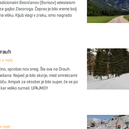
tradicionalni Besnčanov (Borisov) veleslalom
a gajbo Zlatoroga. Čeprav je bilo vreme bolj
 na višku. Kljub vlagi v zraku, smo nagrado
Drauh
 a reply
ino, sprobat nov sneg. Šla sva na Drauh.
mešana. Največ je bilo skorje, med smrekcami
ršiču. Ampak za oktober je bilo super, če se po
kar veliko turnali. UPAJMO!!
 reply