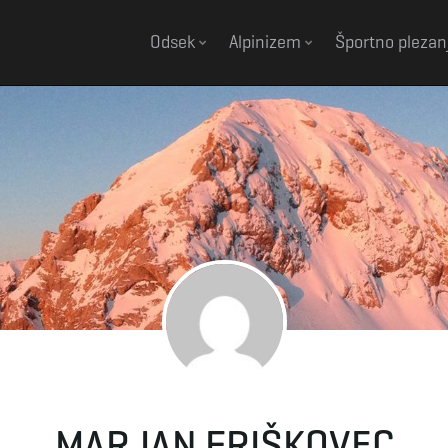
Odsek
Alpinizem
Športno plezan
MARJAN FRIŠKOVEC