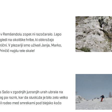
 v Remšendolu zopet ni razočaralo. Lepo
gledi na okoliške hribe, ki obkrožajo
tični. V plezariji smo uživali Janja, Marko,
Prinčič najdu tele skale!
s Sašo v zgodnjih jutranjih urah ubrala na
 pa razrit, kar da slutiti,da je bilo zelo veliko
e bil rodeo med smrekami pod blejsko kočo