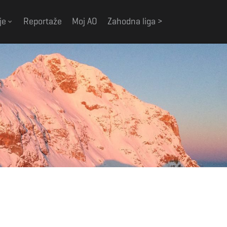
je
Reportaže
Moj AO
Zahodna liga >