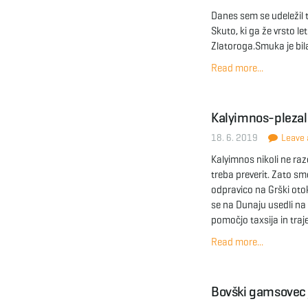
Danes sem se udeležil 
Skuto, ki ga že vrsto le
Zlatoroga.Smuka je bil
Read more...
Kalyimnos-plezaln
18. 6. 2019
Leave a
Kalyimnos nikoli ne razo
treba preverit. Zato sm
odpravico na Grški oto
se na Dunaju usedli na 
pomočjo taxsija in traj
Read more...
Bovški gamsovec 