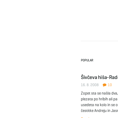
POPULAR
Šivčeva hiša-Rado
16. 8. 2008
10
Zopet sta se našla dva, 
plezata po hribih ali pa
usedeta na kolo in se o
čestitke Andreju in Jasn