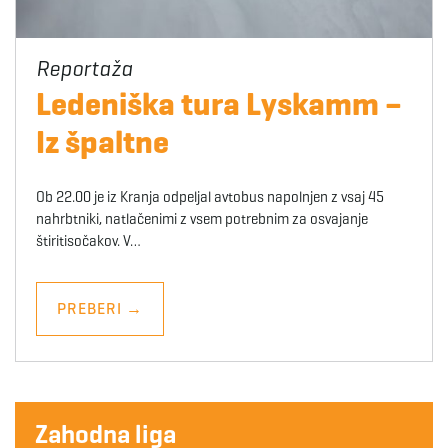
Ledeniška tura Lyskamm –
Iz špaltne
Ob 22.00 je iz Kranja odpeljal avtobus napolnjen z vsaj 45
nahrbtniki, natlačenimi z vsem potrebnim za osvajanje
štiritisočakov. V…
PREBERI
→
Zahodna liga