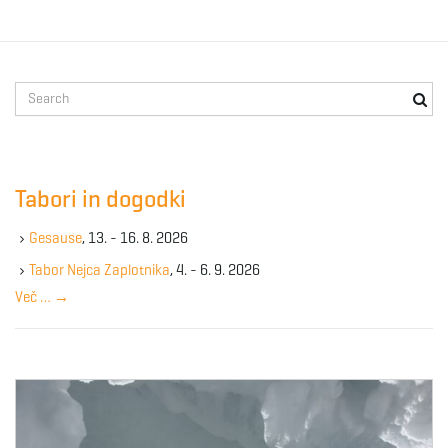
S
e
a
r
c
Tabori in dogodki
h
k
Gesause
, 13. - 16. 8. 2026
e
y
Tabor Nejca Zaplotnika
, 4. - 6. 9. 2026
w
Več …
→
o
r
d