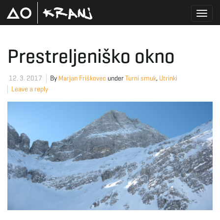
T
Prestreljeniško okno
o
12. 3. 2017
By
Marjan Friškovec
under
Turni smuk
,
Utrinki
Leave a reply
g
g
l