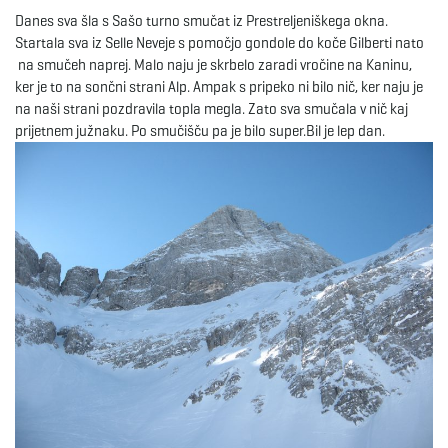
Danes sva šla s Sašo turno smučat iz Prestreljeniškega okna.
e
Startala sva iz Selle Neveje s pomočjo gondole do koče Gilberti nato
na smučeh naprej. Malo naju je skrbelo zaradi vročine na Kaninu,
ker je to na sončni strani Alp. Ampak s pripeko ni bilo nič, ker naju je
na naši strani pozdravila topla megla. Zato sva smučala v nič kaj
n
prijetnem južnaku. Po smučišču pa je bilo super.Bil je lep dan.
a
v
i