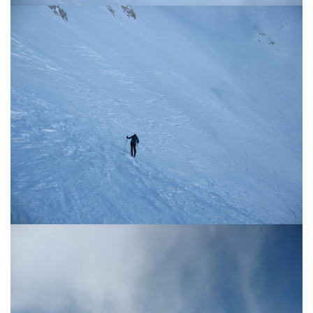
g
a
t
i
o
n