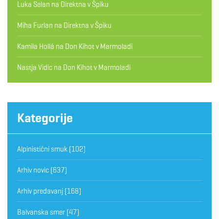
Luka Selan
na
Direktna v Špiku
Miha Furlan
na
Direktna v Špiku
Kamila Hollá
na
Don Kihot v Marmoladi
Nastja Vidic
na
Don Kihot v Marmoladi
Kategorije
Alpinistični smuk
(102)
Arhiv novic
(637)
Arhiv predavanj
(168)
Balvanska smer
(47)