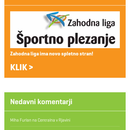
Zahodna liga ima novo spletno stran!
KLIK >
Nedavni komentarji
Miha Furlan
na
Centralna v Rjavini