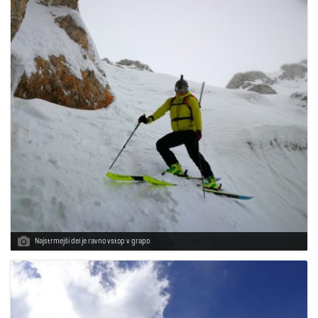
Najstrmejši del je ravno vstop v grapo