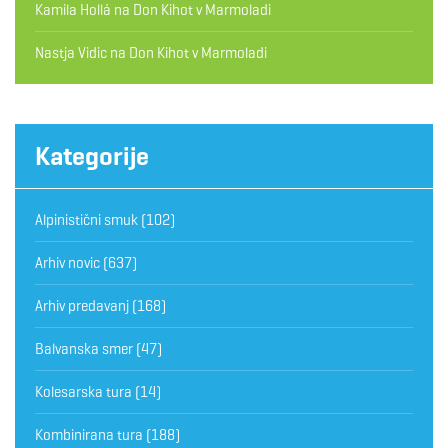
Kamila Hollá
na
Don Kihot v Marmoladi
Nastja Vidic
na
Don Kihot v Marmoladi
Kategorije
Alpinistični smuk
(102)
Arhiv novic
(637)
Arhiv predavanj
(168)
Balvanska smer
(47)
Kolesarska tura
(14)
Kombinirana tura
(188)