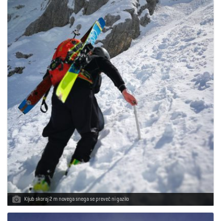
g
a
t
i
o
Kljub skoraj 2 m novega snega se preveč ni gazilo
n