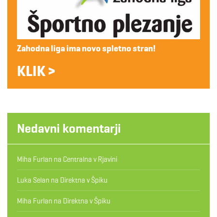
Zahodna liga ima novo spletno stran!
KLIK >
Nedavni komentarji
Miha Furlan
na
Centralna v Rjavini
Luka Selan
na
Direktna v Špiku
Miha Furlan
na
Direktna v Špiku