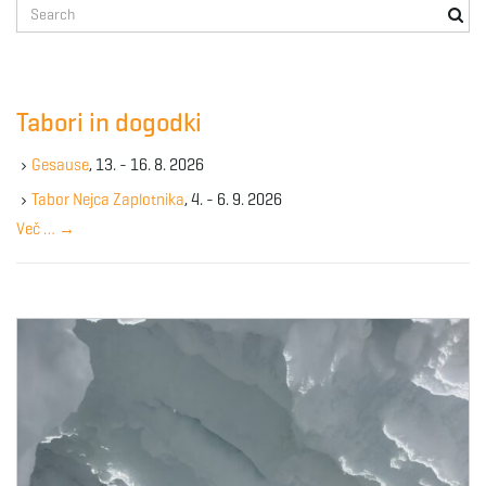
S
e
a
r
c
Tabori in dogodki
h
k
Gesause
, 13. - 16. 8. 2026
e
y
Tabor Nejca Zaplotnika
, 4. - 6. 9. 2026
w
Več …
→
o
r
d