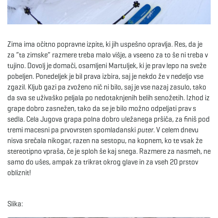
e
Zima ima očitno popravne izpite, ki jih uspešno opravlja. Res, da je
za “ta zimske” razmere treba malo višje, a vseeno za to še ni treba v
n
tujino. Dovolj je domači, osamljeni Martuljek, ki je prav lepo na sveže
pobeljen. Ponedeljek je bil prava izbira, saj je nekdo že v nedeljo vse
zgazil. Kljub gazi pa zvoženo nič ni bilo, saj je vse nazaj zasulo, tako
da sva se uživaško peljala po nedotaknjenih belih senožetih. Izhod iz
a
grape dobro zasnežen, tako da se je bilo možno odpeljati prav s
sedla. Cela Jugova grapa polna dobro uležanega pršiča, za finiš pod
tremi macesni pa prvovrsten spomladanski
puter
. V celem dnevu
nisva srečala nikogar, razen na sestopu, na kopnem, ko te vsak že
v
stereotipno vpraša, če je sploh še kaj snega. Razmere za nasmeh, ne
samo do ušes, ampak za trikrat okrog glave in za vseh 20 prstov
obliznit!
i
Slika: