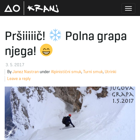
T
Pršiiiiič!
Polna grapa
njega!
o
3. 5. 2017
By
Janez Nastran
under
Alpinistični smuk
,
Turni smuk
,
Utrinki
g
Leave a reply
g
l