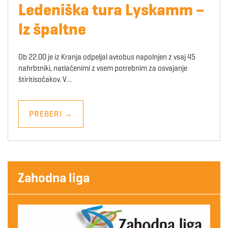
Ledeniška tura Lyskamm –
Iz špaltne
Ob 22.00 je iz Kranja odpeljal avtobus napolnjen z vsaj 45
nahrbtniki, natlačenimi z vsem potrebnim za osvajanje
štiritisočakov. V…
PREBERI
→
Zahodna liga