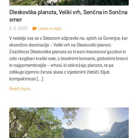
Dleskovška planota, Veliki vrh, Senčna in Sončna
smer
2. 6. 2025
Leave a reply
V nedeljo sva se s Sebatom odpravila na, sploh za Gorenjce, kar
eksotično destinacijo – Veliki vrh na Dleskovški planoti.
Značilnost Dleskovške planote so krasni macesnovi gozdovi in
zelo razgiban kraški svet, s številnimi kontami, globokimi brezni
in najpomembnejše – vrhovi, ki obkrožajo planoto, te pa
odlikuje izjemno čvrsta skala z izjedenimi žlebiči. Kljub
kompaktnosti […]
Read more...