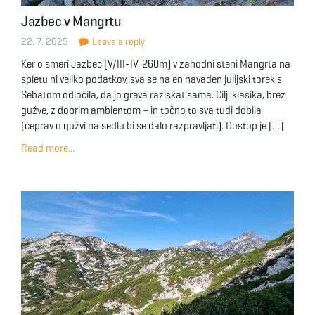
Jazbec v Mangrtu
22. 7. 2025
Leave a reply
Ker o smeri Jazbec (V/III-IV, 260m) v zahodni steni Mangrta na
spletu ni veliko podatkov, sva se na en navaden julijski torek s
Sebatom odločila, da jo greva raziskat sama. Cilj: klasika, brez
gužve, z dobrim ambientom – in točno to sva tudi dobila
(čeprav o gužvi na sedlu bi se dalo razpravljati). Dostop je […]
Read more...