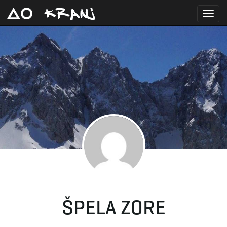
T
o
g
g
ŠPELA ZORE
l