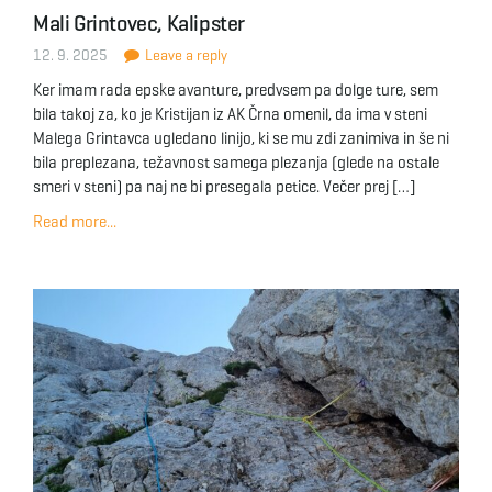
Mali Grintovec, Kalipster
12. 9. 2025
Leave a reply
Ker imam rada epske avanture, predvsem pa dolge ture, sem
bila takoj za, ko je Kristijan iz AK Črna omenil, da ima v steni
Malega Grintavca ugledano linijo, ki se mu zdi zanimiva in še ni
bila preplezana, težavnost samega plezanja (glede na ostale
smeri v steni) pa naj ne bi presegala petice. Večer prej […]
Read more...