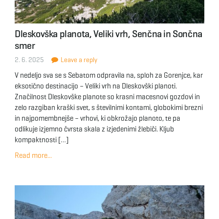
Dleskovška planota, Veliki vrh, Senčna in Sončna
smer
2. 6. 2025
Leave a reply
V nedeljo sva se s Sebatom odpravila na, sploh za Gorenjce, kar
eksotično destinacijo – Veliki vrh na Dleskovški planoti.
Značilnost Dleskovške planote so krasni macesnovi gozdovi in
zelo razgiban kraški svet, s številnimi kontami, globokimi brezni
in najpomembnejše – vrhovi, ki obkrožajo planoto, te pa
odlikuje izjemno čvrsta skala z izjedenimi žlebiči. Kljub
kompaktnosti […]
Read more...