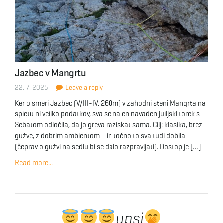
Jazbec v Mangrtu
22. 7. 2025
Leave a reply
Ker o smeri Jazbec (V/III-IV, 260m) v zahodni steni Mangrta na
spletu ni veliko podatkov, sva se na en navaden julijski torek s
Sebatom odločila, da jo greva raziskat sama. Cilj: klasika, brez
gužve, z dobrim ambientom – in točno to sva tudi dobila
(čeprav o gužvi na sedlu bi se dalo razpravljati). Dostop je […]
Read more...
upsi