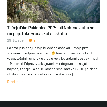
Tečajniška Paklenica 2024 ali Nobena Juha se
ne poje tako vroča, kot se skuha
29. 10. 2024
2
Pa smo jo letošnji tečajniki končno dočakali – svojo prvo
»tazaresno odpravo« v tujino
Imeli smo namreč vikend
večraztežajnih smeri, kje drugje kot v legendarni plezalski meki
– Paklenici. Priprave, usklajevanja ter dogovori so trajali
najmanj zadnjih 14 dni in končno smo dočakali »tisti petek po
službi,« ko smo spakirali še zadnje stvari, se […]
Read more...