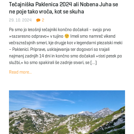
Tečajniška Paklenica 2024 ali Nobena Juha se
g
ne poje tako vroča, kot se skuha
29. 10. 2024
2
Pa smo jo letošnji tečajniki končno dočakali – svojo prvo
a
»tazaresno odpravo« v tujino
Imeli smo namreč vikend
večraztežajnih smeri, kje drugje kot v legendarni plezalski meki
– Paklenici. Priprave, usklajevanja ter dogovori so trajali
t
najmanj zadnjih 14 dni in končno smo dočakali »tisti petek po
službi,« ko smo spakirali še zadnje stvari, se […]
Read more...
i
o
n