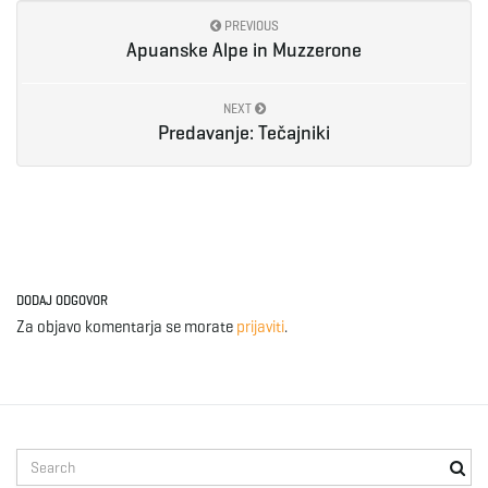
PREVIOUS
Apuanske Alpe in Muzzerone
NEXT
Predavanje: Tečajniki
DODAJ ODGOVOR
Za objavo komentarja se morate
prijaviti
.
S
e