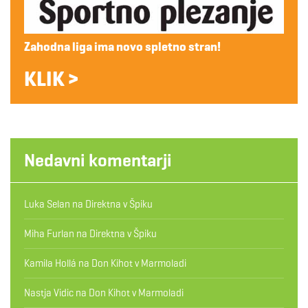
Zahodna liga ima novo spletno stran!
KLIK >
Nedavni komentarji
Luka Selan
na
Direktna v Špiku
Miha Furlan
na
Direktna v Špiku
Kamila Hollá
na
Don Kihot v Marmoladi
Nastja Vidic
na
Don Kihot v Marmoladi