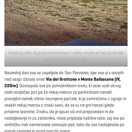
Pujsek je prišel, ko je zavohal klobaso in zasko, ampak se naju je ustrašil
še 3x bolj kot midva njega.
Naslednji dan sva se zapeljala do San Pantaleo, kjer sva si v stolpih
nad vasjo izbrala smer
Via del Grottone v Monte Balbacana (IV,
220m)
. Dostopala sva po pohodniškem trailu, ki sicer vodi okrog
vseh stolpičev, pot pa že nekaj metrov za parkiriščem naredi
precejšni ovinek mimo neurejene parcele, ki je zamrežena z ograjo in
vsakih nekaj metrov z znaki svari, da se tu ne gre hecati glede
privatne lastnine. Znaku, da je spust ob vrvi prepovedan in da
nadaljevanje ni za začetnike, nisva pripisala kakšne teže, saj sva po
vodničku itak nameravala sestopiti peš, tako da sva nadaljevala po
precej zanimivi in strmi poti do stene.