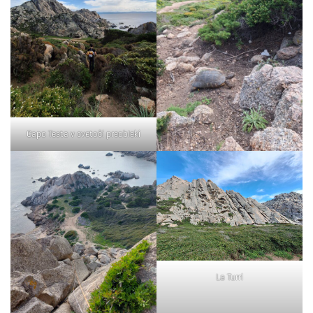
Capo Testa v cvetoči preobleki
La Turri