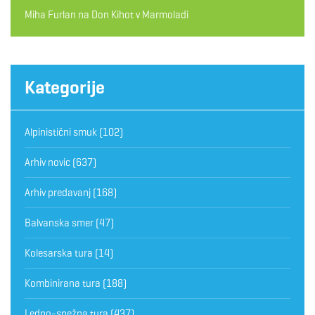
Miha Furlan
na
Don Kihot v Marmoladi
Kategorije
Alpinistični smuk
(102)
Arhiv novic
(637)
Arhiv predavanj
(168)
Balvanska smer
(47)
Kolesarska tura
(14)
Kombinirana tura
(188)
Ledno-snežna tura
(437)