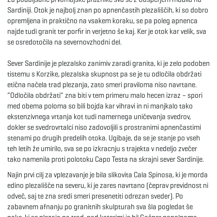
Sardiniji. Otok je najbolj znan po apnenčastih plezališčih, ki so dobro
e
opremljena in praktično na vsakem koraku, se pa poleg apnenca
najde tudi granit ter porfir in verjetno še kaj. Ker je otok kar velik, sva
se osredotočila na severnovzhodni del.
n
Sever Sardinije je plezalsko zanimiv zaradi granita, ki je zelo podoben
tistemu s Korzike, plezalska skupnost pa se je tu odločila obdržati
etična načela trad plezanja, zato smeri praviloma niso navrtane.
“Odločila obdržati” zna biti v tem primeru malo hecen izraz – spori
a
med obema poloma so bili bojda kar vihravi in ni manjkalo tako
ekstenzivnega vrtanja kot tudi namernega uničevanja svedrov,
dokler se svedrovrtalci niso zadovoljili s prostranimi apnenčastimi
stenami po drugih predelih otoka. Ugibaje, da se je stanje po vseh
v
teh letih že umirilo, sva se po izkracnju s trajekta v nedeljo zvečer
tako namenila proti polotoku Capo Testa na skrajni sever Sardinije.
Najin prvi cilj za vplezavanje je bila slikovita Cala Spinosa, ki je morda
i
edino plezališče na severu, ki je zares navrtano (čeprav previdnost ni
odveč, saj te zna sredi smeri presenetiti odrezan sveder). Po
zabavnem afnanju po granitnih skulpturah sva šla pogledat še