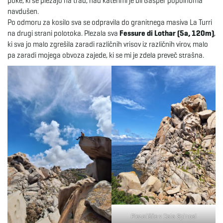
poke, ki se plezajo na trad, nad katerimi je bil Gašper popolnoma
g
navdušen.
Po odmoru za kosilo sva se odpravila do granitnega masiva La Turri
na drugi strani polotoka. Plezala sva
Fessure di Lothar (5a, 120m)
,
ki sva jo malo zgrešila zaradi različnih vrisov iz različnih virov, malo
a
pa zaradi mojega obvoza zajede, ki se mi je zdela preveč strašna.
t
i
o
Plezališče v Cala Spinosi
n