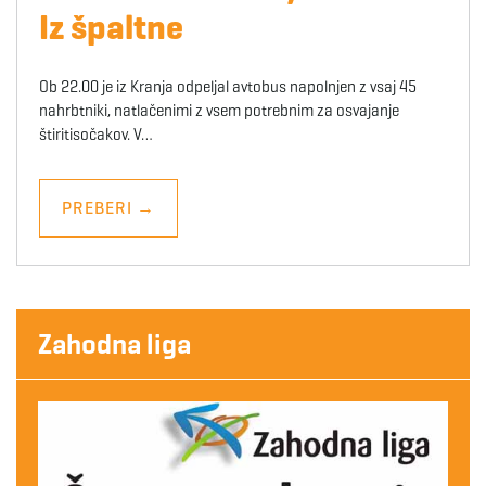
Iz špaltne
Ob 22.00 je iz Kranja odpeljal avtobus napolnjen z vsaj 45
nahrbtniki, natlačenimi z vsem potrebnim za osvajanje
štiritisočakov. V…
PREBERI
→
Zahodna liga