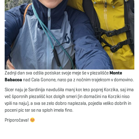
Zadnji dan sva odšla potiskat svoje meje še v plezališče
Monte
Babacoa
nad Cala Gonone, nato pa z nočnim trajektom v domovino.
Sicer naju je Sardinija navdušila manj kot leto poprej Korzika, saj ima
več športnih plezališč kot dolgih smeri (in domačini na Korziki niso
vpili na naju), a sva se zelo dobro naplezala, pojedla veliko dobrih in
poceni pic ter se na sploh imela fino.
Priporočava!