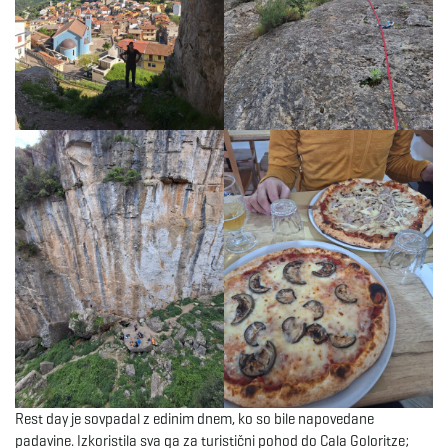
Rest day je sovpadal z edinim dnem, ko so bile napovedane
padavine. Izkoristila sva ga za turistični pohod do Cala Goloritze;