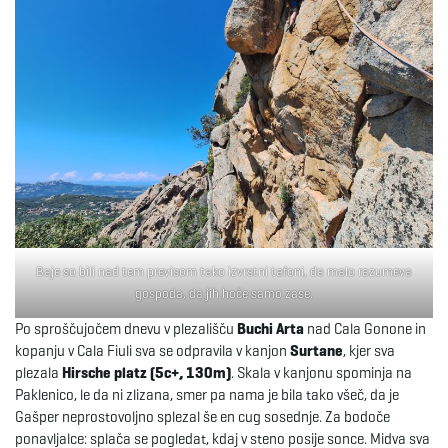
Baje so bili nad tem previsom tako izvrstni tafoni, da malo razumeva
gospoda, da jih hoče samo zase.
Po sproščujočem dnevu v plezališču
Buchi Arta
nad Cala Gonone in
kopanju v Cala Fiuli sva se odpravila v kanjon
Surtane
, kjer sva
plezala
Hirsche platz (5c+, 130m)
. Skala v kanjonu spominja na
Paklenico, le da ni zlizana, smer pa nama je bila tako všeč, da je
Gašper neprostovoljno splezal še en cug sosednje. Za bodoče
ponavljalce: splača se pogledat, kdaj v steno posije sonce. Midva sva