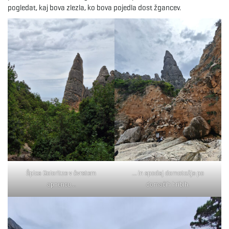
pogledat, kaj bova zlezla, ko bova pojedla dost žgancev.
Špica Goloritze v čvrstem
… in spodaj domotožje po
apnencu…
domačih hribih.