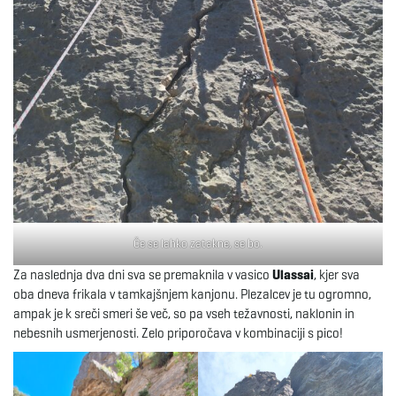
Če se lahko zatakne, se bo.
Za naslednja dva dni sva se premaknila v vasico
Ulassai
, kjer sva
oba dneva frikala v tamkajšnjem kanjonu. Plezalcev je tu ogromno,
ampak je k sreči smeri še več, so pa vseh težavnosti, naklonin in
nebesnih usmerjenosti. Zelo priporočava v kombinaciji s pico!