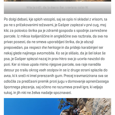
Vris je trdil, da je desno čez previsno poko IV.
Po dolgi debati, kje sploh vstopiti, saj se opis ni skladal z vrisom, ta
pa ne s pričakovanimi težavami, je Gašper zaplezal v prvi cug, moj
klic za polovico štrika pa je zdramil gospoda s spodnje zamrežene
parcele. Iz miksa italijanščine in angleščine sva razbrala, da sva na
privat posesti, da ne smeva uporabljati štrika, da je abzajl
prepovedan, pa
respect the heritage
in da pridejo karabinjeri ter
nekaj glede najinega avtomobila. Ko se je slišalo, da je šel iskat še
psa, je Gašper splezal nazaj in prav hitro sva jo ucvrla navzdol do
poti. Ker si nisva upala mimo njegove parcele, sva raje naredila
detour po trailu okrog vseh stolpov in se iz druge strani splazila do
avta, ki k sreči ni imel prerezanih gum. Precej travmatizirana sva se
odločila za predčasni premik proti jugu v domovanje apnenčastega
športnega plezanja, saj očitno ne razumeva pravil igre, ki veljajo
tukaj, in jih niti ne želiva nadalje spoznavati.