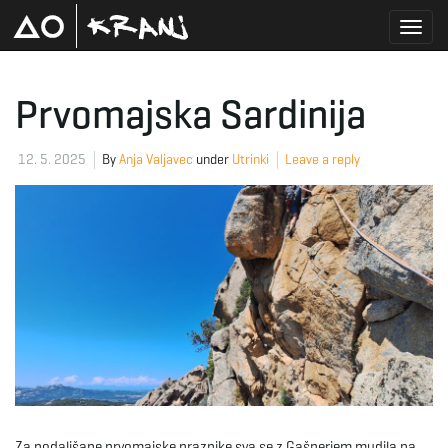
T
Prvomajska Sardinija
o
12. 5. 2025
By
Anja Valjavec
under
Utrinki
Leave a reply
g
g
l
Za podaljšane prvomajske praznike sva se z Gašperjem mudila na