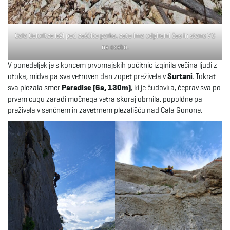
Cala Goloritze leži pod zaščito parka, zato ima odpiralni čas in stane 7€
na osebo.
V ponedeljek je s koncem prvomajskih počitnic izginila večina ljudi z
otoka, midva pa sva vetroven dan zopet preživela v
Surtani
. Tokrat
sva plezala smer
Paradise (6a, 130m)
, ki je čudovita, čeprav sva po
prvem cugu zaradi močnega vetra skoraj obrnila, popoldne pa
preživela v senčnem in zavetrnem plezališču nad Cala Gonone.