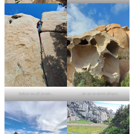
Gašper se uči jamat…
… jst se pa samo afnam.