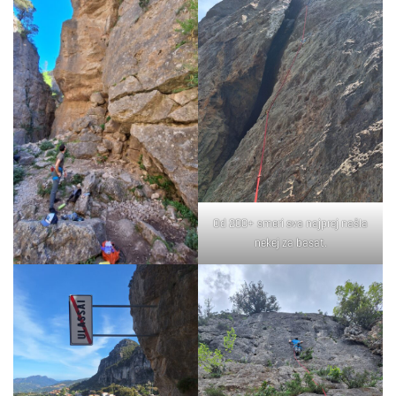
Od 200+ smeri sva najprej našla
nekej za basat.