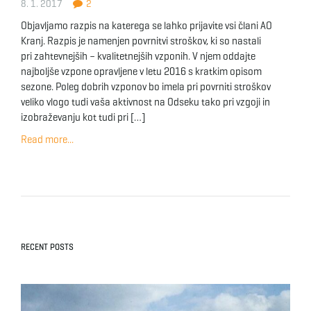
8. 1. 2017
2
Objavljamo razpis na katerega se lahko prijavite vsi člani AO
Kranj. Razpis je namenjen povrnitvi stroškov, ki so nastali
pri zahtevnejših – kvalitetnejših vzponih. V njem oddajte
najboljše vzpone opravljene v letu 2016 s kratkim opisom
sezone. Poleg dobrih vzponov bo imela pri povrniti stroškov
veliko vlogo tudi vaša aktivnost na Odseku tako pri vzgoji in
izobraževanju kot tudi pri […]
Read more...
RECENT POSTS