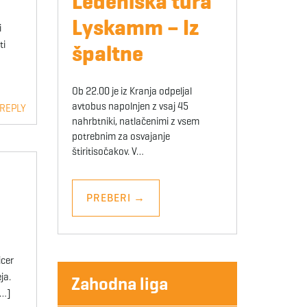
Ledeniška tura
Lyskamm – Iz
i
ti
špaltne
Ob 22.00 je iz Kranja odpeljal
avtobus napolnjen z vsaj 45
 REPLY
nahrbtniki, natlačenimi z vsem
potrebnim za osvajanje
štiritisočakov. V…
PREBERI
→
icer
ja.
Zahodna liga
[…]