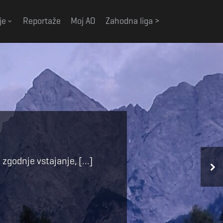
je
Reportaže
Moj AO
Zahodna liga >
jala ob pamet, hkrati pa je