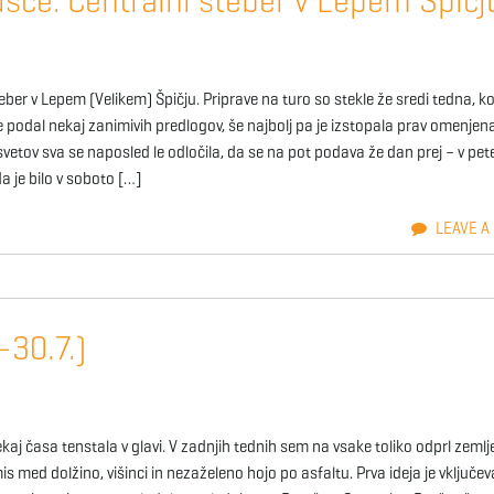
usce: Centralni steber v Lepem Špičj
ber v Lepem (Velikem) Špičju. Priprave na turo so stekle že sredi tedna, k
e podal nekaj zanimivih predlogov, še najbolj pa je izstopala prav omenjen
asvetov sva se naposled le odločila, da se na pot podava že dan prej – v pet
a je bilo v soboto […]
LEAVE A
-30.7.)
kaj časa tenstala v glavi. V zadnjih tednih sem na vsake toliko odprl zemlj
omis med dolžino, višinci in nezaželeno hojo po asfaltu. Prva ideja je vključev