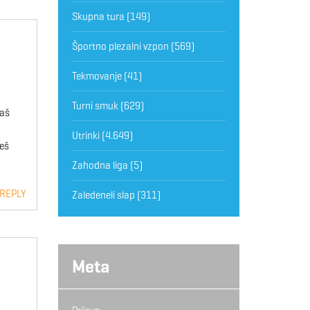
Skupna tura
(149)
Športno plezalni vzpon
(569)
Tekmovanje
(41)
Turni smuk
(629)
maš
Utrinki
(4.649)
ješ
Zahodna liga
(5)
 REPLY
Zaledeneli slap
(311)
Meta