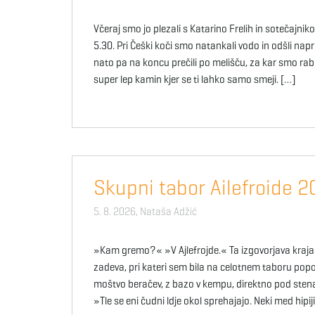
Včeraj smo jo plezali s Katarino Frelih in sotečajnik
5.30. Pri Češki koči smo natankali vodo in odšli na
nato pa na koncu prečili po melišču, za kar smo rabili
super lep kamin kjer se ti lahko samo smeji. […]
Skupni tabor Ailefroide 
5. 8. 2026,
Nataša Adžić
»Kam gremo?« »V Ajlefrojde.« Ta izgovorjava kraja A
zadeva, pri kateri sem bila na celotnem taboru popo
moštvo beračev, z bazo v kempu, direktno pod stena
»Tle se eni čudni ldje okol sprehajajo. Neki med hipij