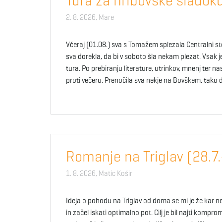
Tura za hribovske sladok
2. 8. 2026,
Mare
Včeraj (01.08.) sva s Tomažem splezala Centralni ste
sva dorekla, da bi v soboto šla nekam plezat. Vsak j
tura. Po prebiranju literature, utrinkov, mnenj ter n
proti večeru. Prenočila sva nekje na Bovškem, tako d
Romanje na Triglav (28.7.
1. 8. 2026,
Matic Košir
Ideja o pohodu na Triglav od doma se mi je že kar ne
in začel iskati optimalno pot. Cilj je bil najti kompr