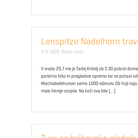
Lenspitze Nadelhorn trav
3. 8. 2026,
Šimen Zavrl
V sredo 29.7 me je Tadej Krišelj ob 2.30 pobral doma 
parkirno hišo in pregledala opremo ter se počasi odpr
Mischabellehutten samo 1000 višincev. Ob hoji naju j
malo hitreje stopila. Na koči sva bila […]