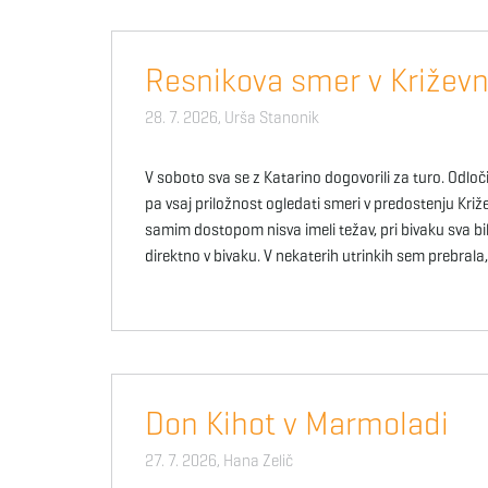
Resnikova smer v Križevn
28. 7. 2026,
Urša Stanonik
V soboto sva se z Katarino dogovorili za turo. Odloči
pa vsaj priložnost ogledati smeri v predostenju Križev
samim dostopom nisva imeli težav, pri bivaku sva bile
direktno v bivaku. V nekaterih utrinkih sem prebrala
Don Kihot v Marmoladi
27. 7. 2026,
Hana Zelič