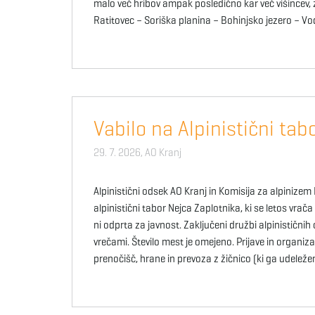
malo več hribov ampak posledično kar več višincev,
Ratitovec – Soriška planina – Bohinjsko jezero – V
Vabilo na Alpinistični ta
29. 7. 2026,
AO Kranj
Alpinistični odsek AO Kranj in Komisija za alpinizem 
alpinistični tabor Nejca Zaplotnika, ki se letos vrač
ni odprta za javnost. Zaključeni družbi alpinistič
vrečami. Število mest je omejeno. Prijave in organizac
prenočišč, hrane in prevoza z žičnico (ki ga udeleže