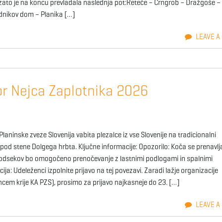
 zato je na koncu prevladala naslednja pot:Reteče – Crngrob – Dražgoše –
odnikov dom – Planika […]
LEAVE A
bor Nejca Zaplotnika 2026
Planinske zveze Slovenija vabita plezalce iz vse Slovenije na tradicionalni
a pod stene Dolgega hrbta. Ključne informacije: Opozorilo: Koča se prenavlj
nih odsekov bo omogočeno prenočevanje z lastnimi podlogami in spalnimi
ija: Udeleženci izpolnite prijavo na tej povezavi. Zaradi lažje organizacije
ncem krije KA PZS), prosimo za prijavo najkasneje do 23. […]
LEAVE A