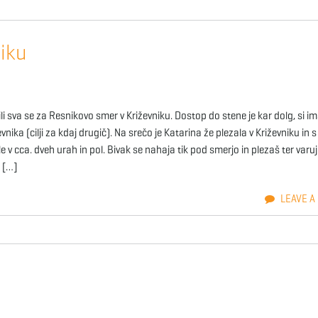
iku
li sva se za Resnikovo smer v Križevniku. Dostop do stene je kar dolg, si i
nika (cilji za kdaj drugič). Na srečo je Katarina že plezala v Križevniku in s
 v cca. dveh urah in pol. Bivak se nahaja tik pod smerjo in plezaš ter varu
, […]
LEAVE A