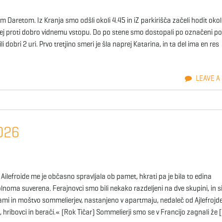
om Daretom. Iz Kranja smo odšli okoli 4.45 in iZ parkirišča začeli hodit okol
prej proti dobro vidnemu vstopu. Do po stene smo dostopali po označeni po
 dobri 2 uri. Prvo tretjino smeri je šla naprej Katarina, in ta del ima en res
LEAVE A
2026
ilefroide me je občasno spravljala ob pamet, hkrati pa je bila to edina
lnoma suverena. Ferajnovci smo bili nekako razdeljeni na dve skupini, in s
mi in moštvo sommelierjev, nastanjeno v apartmaju, nedaleč od Ajlefrojde
i, hribovci in berači.« (Rok Tičar) Sommelierji smo se v Francijo zagnali že 