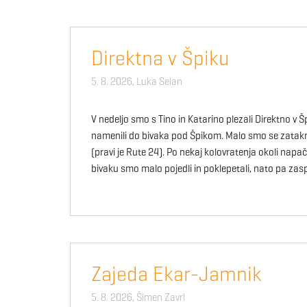
Direktna v Špiku
5. 8. 2026,
Luka Selan
V nedeljo smo s Tino in Katarino plezali Direktno v Š
namenili do bivaka pod Špikom. Malo smo se zatakni
(pravi je Rute 24). Po nekaj kolovratenja okoli napač
bivaku smo malo pojedli in poklepetali, nato pa zas
Zajeda Ekar-Jamnik
5. 8. 2026,
Šimen Zavrl