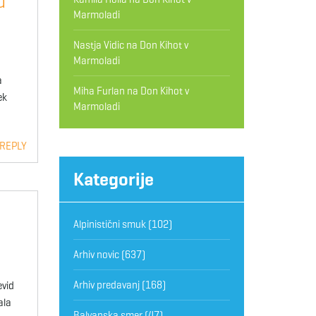
u
Marmoladi
Nastja Vidic
na
Don Kihot v
Marmoladi
o
a
Miha Furlan
na
Don Kihot v
ek
Marmoladi
 REPLY
Kategorije
Alpinistični smuk
(102)
Arhiv novic
(637)
Arhiv predavanj
(168)
evid
ala
Balvanska smer
(47)