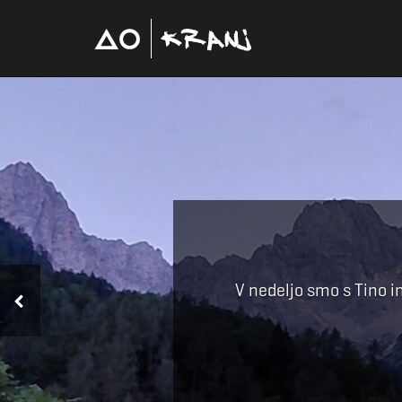
»Kam gremo?« »V Ajlefrojde.