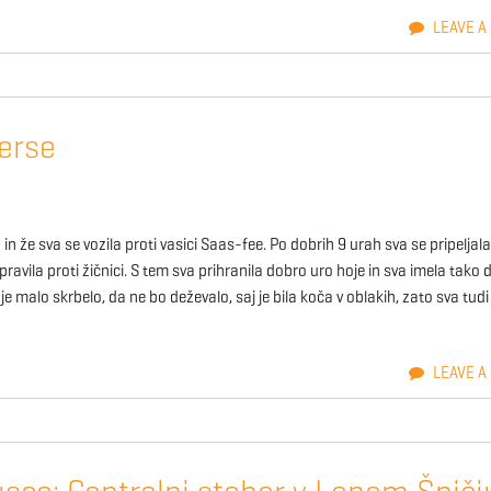
LEAVE A
erse
in že sva se vozila proti vasici Saas-fee. Po dobrih 9 urah sva se pripeljala
avila proti žičnici. S tem sva prihranila dobro uro hoje in sva imela tako 
e malo skrbelo, da ne bo deževalo, saj je bila koča v oblakih, zato sva tudi
LEAVE A