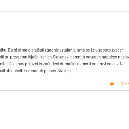
piku. Da bi si malo olajšali zgodnje vstajanje, smo se že v soboto zvečer
li pri prevzemu ključa, ker je v Slovenskih stenah naveden napačen naslo
nih hiš so nas prijazni in začudeni domačini usmerili na pravi naslov. Na
pali ob nočnih serenadah polhov. Bivak je […]
2 COM