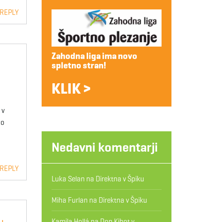
 REPLY
Zahodna liga ima novo
spletno stran!
KLIK >
 v
do
Nedavni komentarji
 REPLY
Luka Selan
na
Direktna v Špiku
Miha Furlan
na
Direktna v Špiku
Kamila Hollá
na
Don Kihot v