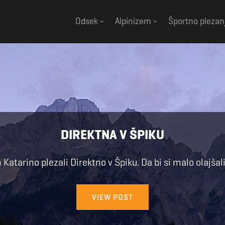
Odsek
Alpinizem
Športno plezan
SKUPNI TABOR AILEFROIDE 2026
« Ta izgovorjava kraja Ailefroide me je občasno spravl
bila […]
VIEW POST