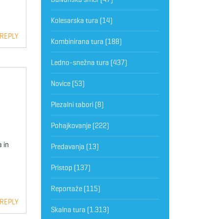
Kolesarska tura
(14)
 REPLY
Kombinirana tura
(188)
Ledno-snežna tura
(437)
Novice
(53)
Plezalni tabori
(8)
Pohajkovanje
(222)
a in
Predavanja
(13)
Pristop
(137)
Reportaže
(115)
 REPLY
Skalna tura
(1.313)