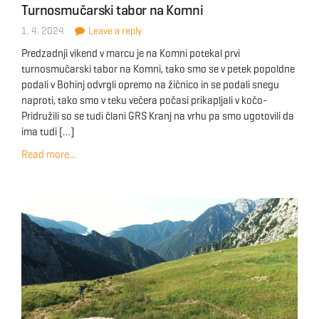
Turnosmučarski tabor na Komni
g
1. 4. 2024
Leave a reply
Predzadnji vikend v marcu je na Komni potekal prvi
turnosmučarski tabor na Komni, tako smo se v petek popoldne
a
podali v Bohinj odvrgli opremo na žičnico in se podali snegu
naproti, tako smo v teku večera počasi prikapljali v kočo-
Pridružili so se tudi člani GRS Kranj na vrhu pa smo ugotovili da
ima tudi […]
t
Read more...
i
o
n