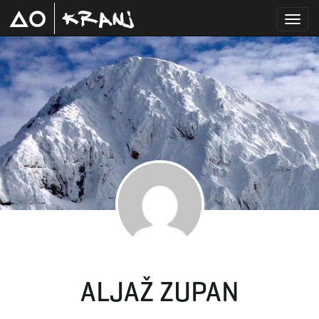
T
o
g
g
ALJAŽ ZUPAN
l