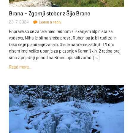
Brana – Zgornji steber z Šijo Brane
23. 7. 2024
Leave a reply
Priprave so se začele med tednom z iskanjem alpinista za
vodstvo, Miha je bil na srečo prost , Ruben pa je bil tudi za in
tako se je planiranje začelo. Glede na vreme zadnjih 14 dni
nisem imel veliko upanja za plezanje v Kamniških, 2 tedna prej
smo z prijatelji pohod na Brano opustili zaradi […]
Read more...