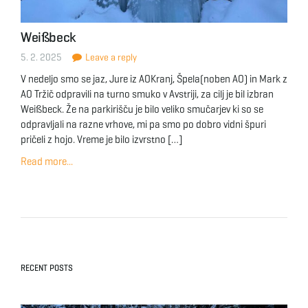
Weißbeck
5. 2. 2025
Leave a reply
V nedeljo smo se jaz, Jure iz AOKranj, Špela(noben AO) in Mark z
AO Tržič odpravili na turno smuko v Avstriji, za cilj je bil izbran
Weißbeck. Že na parkirišču je bilo veliko smučarjev ki so se
odpravljali na razne vrhove, mi pa smo po dobro vidni špuri
pričeli z hojo. Vreme je bilo izvrstno […]
Read more...
RECENT POSTS