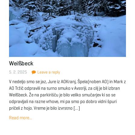
Weißbeck
5. 2. 2025
Leave a reply
V nedeljo smo se jaz, Jure iz AOKranj, Špela(noben AO) in Mark z
AO Tržič odpravili na turno smuko v Avstriji, za cilj je bil izbran
Weißbeck. Že na parkirišču je bilo veliko smučarjev ki so se
odpravljali na razne vrhove, mi pa smo po dobro vidni špuri
pričeli z hojo. Vreme je bilo izvrstno […]
Read more...