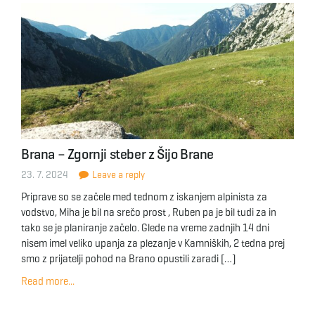
Brana – Zgornji steber z Šijo Brane
23. 7. 2024
Leave a reply
Priprave so se začele med tednom z iskanjem alpinista za
vodstvo, Miha je bil na srečo prost , Ruben pa je bil tudi za in
tako se je planiranje začelo. Glede na vreme zadnjih 14 dni
nisem imel veliko upanja za plezanje v Kamniških, 2 tedna prej
smo z prijatelji pohod na Brano opustili zaradi […]
Read more...