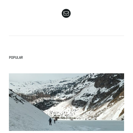
e
n
POPULAR
a
v
i