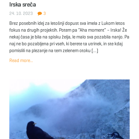
Irska sreča
g
24. 10. 2023
3
Brez posebnih idej za letošnji dopust sva imela z Lukom letos
fokus na drugih projektih. Potem pa “Aha moment” – Irska! Že
a
nekaj časa je bila na spisku želja, le malo sva pozabila nanjo. Pa
naj ne bo pozabljena pri vseh, ki berete ta utrinek, in ste kdaj
pomislili na plezanje na tem zelenem otoku […]
t
Read more...
i
o
n