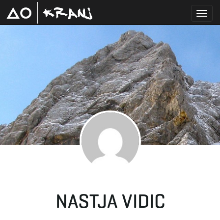
T
o
g
g
NASTJA VIDIC
l