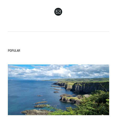
e
n
POPULAR
a
v
i