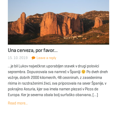
Una cerveza, por favor…
15. 10. 2019
Leave a reply
…je bil Lukov največkrat uporabljen stavek v drugi polovici
septembra. Dopustovala sva namreč v Španiji
Po dveh dneh
vožnje, dobrih 2000 kilometrih, 48 cestninah, z zasedenima
ritima in razdraženimi živci, sva pripotovala na sever Španije, v
pokrajino Asturia, kjer sva imela namen plezati v Picos de
Europa. Ker je severna obala bolj surfaško obarvana, […]
Read more...