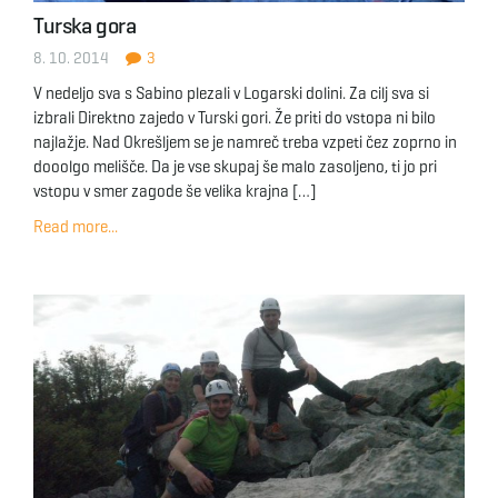
Turska gora
8. 10. 2014
3
V nedeljo sva s Sabino plezali v Logarski dolini. Za cilj sva si
izbrali Direktno zajedo v Turski gori. Že priti do vstopa ni bilo
najlažje. Nad Okrešljem se je namreč treba vzpeti čez zoprno in
dooolgo melišče. Da je vse skupaj še malo zasoljeno, ti jo pri
vstopu v smer zagode še velika krajna […]
Read more...