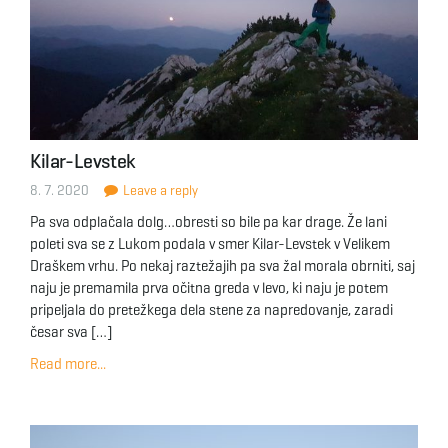
Kilar-Levstek
8. 7. 2020
Leave a reply
Pa sva odplačala dolg…obresti so bile pa kar drage. Že lani
poleti sva se z Lukom podala v smer Kilar-Levstek v Velikem
Draškem vrhu. Po nekaj raztežajih pa sva žal morala obrniti, saj
naju je premamila prva očitna greda v levo, ki naju je potem
pripeljala do pretežkega dela stene za napredovanje, zaradi
česar sva […]
Read more...