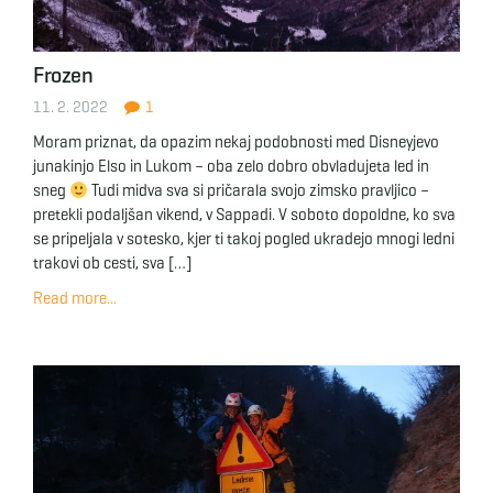
Frozen
11. 2. 2022
1
Moram priznat, da opazim nekaj podobnosti med Disneyjevo
junakinjo Elso in Lukom – oba zelo dobro obvladujeta led in
sneg
Tudi midva sva si pričarala svojo zimsko pravljico –
pretekli podaljšan vikend, v Sappadi. V soboto dopoldne, ko sva
se pripeljala v sotesko, kjer ti takoj pogled ukradejo mnogi ledni
trakovi ob cesti, sva […]
Read more...