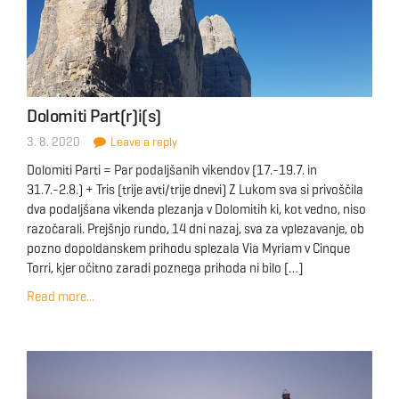
Dolomiti Part(r)i(s)
3. 8. 2020
Leave a reply
Dolomiti Parti = Par podaljšanih vikendov (17.-19.7. in
31.7.-2.8.) + Tris (trije avti/trije dnevi) Z Lukom sva si privoščila
dva podaljšana vikenda plezanja v Dolomitih ki, kot vedno, niso
razočarali. Prejšnjo rundo, 14 dni nazaj, sva za vplezavanje, ob
pozno dopoldanskem prihodu splezala Via Myriam v Cinque
Torri, kjer očitno zaradi poznega prihoda ni bilo […]
Read more...