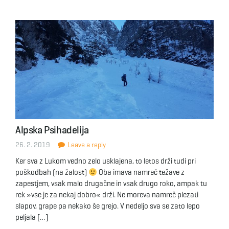
Alpska Psihadelija
26. 2. 2019
Leave a reply
Ker sva z Lukom vedno zelo usklajena, to letos drži tudi pri
poškodbah (na žalost)
Oba imava namreč težave z
zapestjem, vsak malo drugačne in vsak drugo roko, ampak tu
rek »vse je za nekaj dobro« drži. Ne moreva namreč plezati
slapov, grape pa nekako še grejo. V nedeljo sva se zato lepo
peljala […]