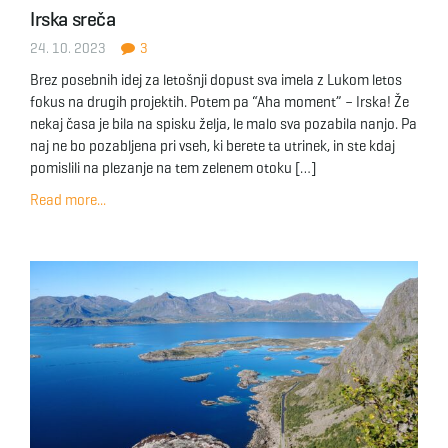
Irska sreča
24. 10. 2023
3
Brez posebnih idej za letošnji dopust sva imela z Lukom letos
fokus na drugih projektih. Potem pa “Aha moment” – Irska! Že
nekaj časa je bila na spisku želja, le malo sva pozabila nanjo. Pa
naj ne bo pozabljena pri vseh, ki berete ta utrinek, in ste kdaj
pomislili na plezanje na tem zelenem otoku […]
Read more...