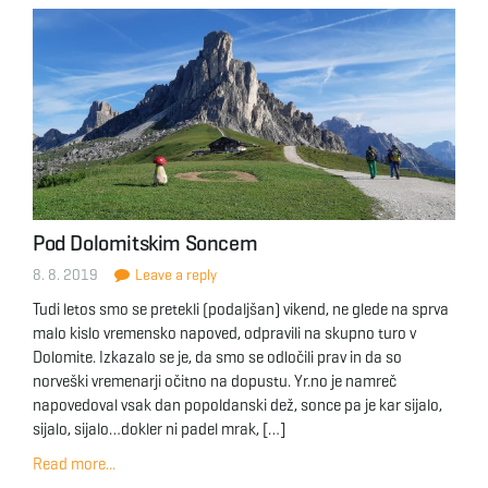
Pod Dolomitskim Soncem
8. 8. 2019
Leave a reply
Tudi letos smo se pretekli (podaljšan) vikend, ne glede na sprva
malo kislo vremensko napoved, odpravili na skupno turo v
Dolomite. Izkazalo se je, da smo se odločili prav in da so
norveški vremenarji očitno na dopustu. Yr.no je namreč
napovedoval vsak dan popoldanski dež, sonce pa je kar sijalo,
sijalo, sijalo…dokler ni padel mrak, […]
Read more...