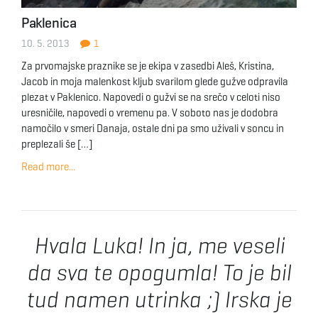
Paklenica
10. 5. 2013
1
Za prvomajske praznike se je ekipa v zasedbi Aleš, Kristina,
Jacob in moja malenkost kljub svarilom glede gužve odpravila
plezat v Paklenico. Napovedi o gužvi se na srečo v celoti niso
uresničile, napovedi o vremenu pa. V soboto nas je dodobra
namočilo v smeri Danaja, ostale dni pa smo uživali v soncu in
preplezali še […]
Read more...
Hvala Luka! In ja, me veseli
da sva te opogumla! To je bil
tud namen utrinka ;) Irska je