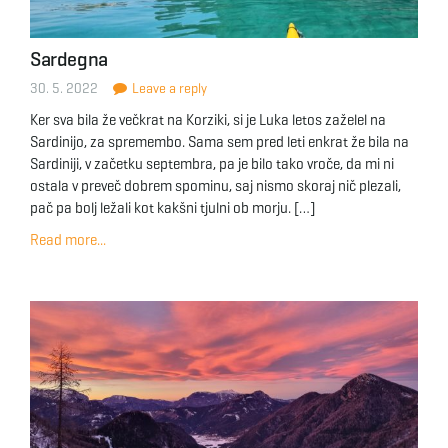
Sardegna
30. 5. 2022
Leave a reply
Ker sva bila že večkrat na Korziki, si je Luka letos zaželel na
Sardinijo, za spremembo. Sama sem pred leti enkrat že bila na
Sardiniji, v začetku septembra, pa je bilo tako vroče, da mi ni
ostala v preveč dobrem spominu, saj nismo skoraj nič plezali,
pač pa bolj ležali kot kakšni tjulni ob morju. […]
Read more...