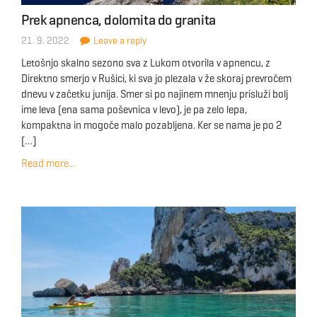
Prek apnenca, dolomita do granita
21. 9. 2022
Leave a reply
Letošnjo skalno sezono sva z Lukom otvorila v apnencu, z
Direktno smerjo v Rušici, ki sva jo plezala v že skoraj prevročem
dnevu v začetku junija. Smer si po najinem mnenju prisluži bolj
ime leva (ena sama poševnica v levo), je pa zelo lepa,
kompaktna in mogoče malo pozabljena. Ker se nama je po 2
[…]
Read more...