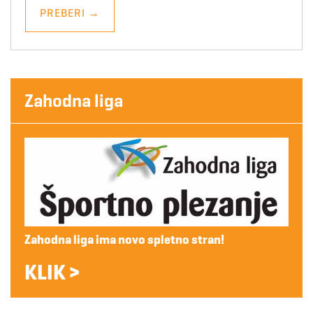
PREBERI
→
Zahodna liga
Zahodna liga ima novo spletno stran!
KLIK >