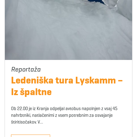
g
a
t
Ledeniška tura Lyskamm –
i
Iz špaltne
Ob 22.00 je iz Kranja odpeljal avtobus napolnjen z vsaj 45
o
nahrbtniki, natlačenimi z vsem potrebnim za osvajanje
štiritisočakov. V…
n