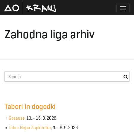
T
Zahodna liga arhiv
o
g
S
e
a
r
g
c
Tabori in dogodki
h
k
Gesause
, 13. - 16. 8. 2026
l
e
y
Tabor Nejca Zaplotnika
, 4. - 6. 9. 2026
w