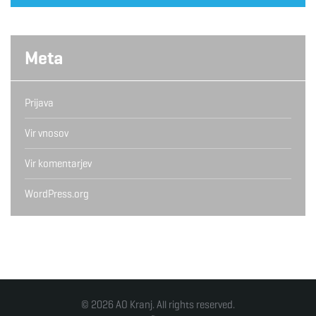
Meta
Prijava
Vir vnosov
Vir komentarjev
WordPress.org
© 2026 AO Kranj. All rights reserved.