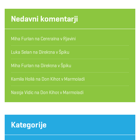
Nedavni komentarji
Miha Furlan
na
Centralna v Rjavini
Luka Selan
na
Direktna v Špiku
Miha Furlan
na
Direktna v Špiku
Kamila Hollá
na
Don Kihot v Marmoladi
Nastja Vidic
na
Don Kihot v Marmoladi
Kategorije