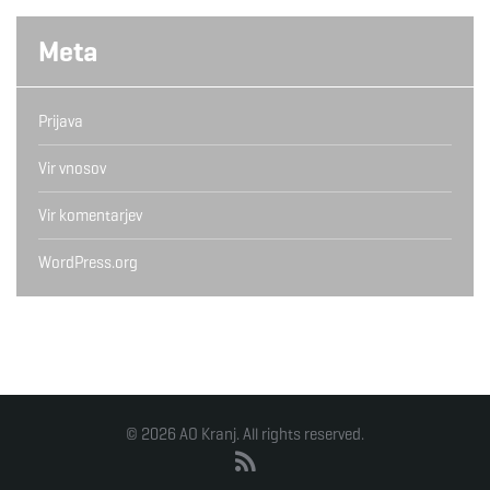
Meta
Prijava
Vir vnosov
Vir komentarjev
WordPress.org
© 2026 AO Kranj. All rights reserved.