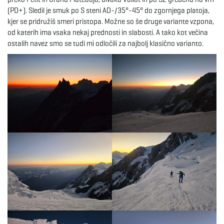
(PD+). Sledil je smuk po S steni AD-/35°-45° do zgornjega platoja,
kjer se pridružiš smeri pristopa. Možne so še druge variante vzpona,
od katerih ima vsaka nekaj prednosti in slabosti. A tako kot večina
ostalih navez smo se tudi mi odločili za najbolj klasično varianto.