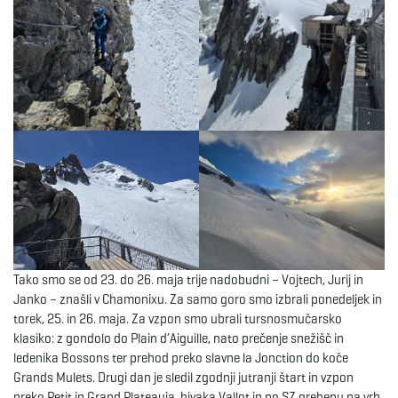
Tako smo se od 23. do 26. maja trije nadobudni – Vojtech, Jurij in
Janko – znašli v Chamonixu. Za samo goro smo izbrali ponedeljek in
torek, 25. in 26. maja. Za vzpon smo ubrali tursnosmučarsko
klasiko: z gondolo do Plain d’Aiguille, nato prečenje snežišč in
ledenika Bossons ter prehod preko slavne la Jonction do koče
Grands Mulets. Drugi dan je sledil zgodnji jutranji štart in vzpon
preko Petit in Grand Plateauja, bivaka Vallot in po SZ grebenu na vrh