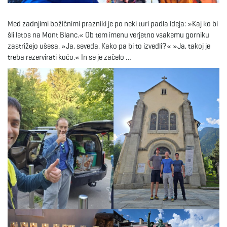
e
Med zadnjimi božičnimi prazniki je po neki turi padla ideja: »Kaj ko bi
šli letos na Mont Blanc.« Ob tem imenu verjetno vsakemu gorniku
zastrižejo ušesa. »Ja, seveda. Kako pa bi to izvedli?« »Ja, takoj je
treba rezervirati kočo.« In se je začelo …
n
a
v
i