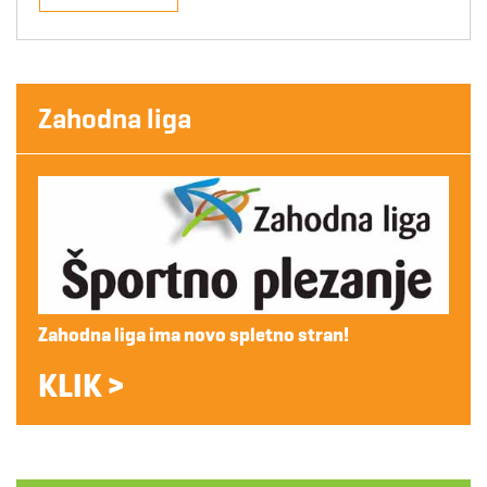
Zahodna liga
Zahodna liga ima novo spletno stran!
KLIK >