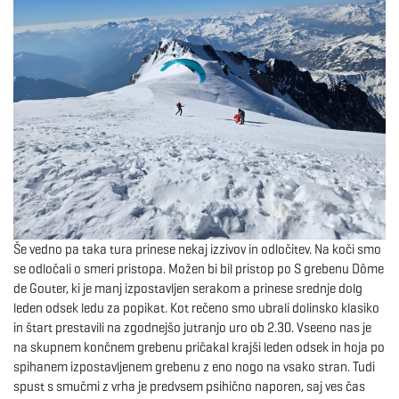
Še vedno pa taka tura prinese nekaj izzivov in odločitev. Na koči smo
se odločali o smeri pristopa. Možen bi bil pristop po S grebenu Dôme
de Gouter, ki je manj izpostavljen serakom a prinese srednje dolg
leden odsek ledu za popikat. Kot rečeno smo ubrali dolinsko klasiko
in štart prestavili na zgodnejšo jutranjo uro ob 2.30. Vseeno nas je
na skupnem končnem grebenu pričakal krajši leden odsek in hoja po
spihanem izpostavljenem grebenu z eno nogo na vsako stran. Tudi
spust s smučmi z vrha je predvsem psihično naporen, saj ves čas