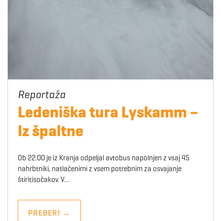
Ledeniška tura Lyskamm –
Iz špaltne
Ob 22.00 je iz Kranja odpeljal avtobus napolnjen z vsaj 45
nahrbtniki, natlačenimi z vsem potrebnim za osvajanje
štiritisočakov. V…
PREBERI
→