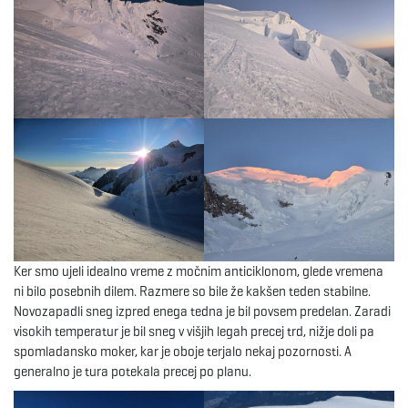
Ker smo ujeli idealno vreme z močnim anticiklonom, glede vremena
ni bilo posebnih dilem. Razmere so bile že kakšen teden stabilne.
Novozapadli sneg izpred enega tedna je bil povsem predelan. Zaradi
visokih temperatur je bil sneg v višjih legah precej trd, nižje doli pa
spomladansko moker, kar je oboje terjalo nekaj pozornosti. A
generalno je tura potekala precej po planu.