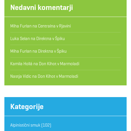
Nedavni komentarji
Miha Furlan
na
Centralna v Rjavini
Luka Selan
na
Direktna v Špiku
Miha Furlan
na
Direktna v Špiku
Kamila Hollá
na
Don Kihot v Marmoladi
Nastja Vidic
na
Don Kihot v Marmoladi
Kategorije
Alpinistični smuk
(102)