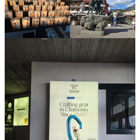
g
a
t
i
o
n