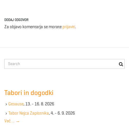
DODAJ ODGOVOR
Za objavo komentarja se morate
prijaviti
.
S
e
a
r
c
Tabori in dogodki
h
k
Gesause
, 13. - 16. 8. 2026
e
y
Tabor Nejca Zaplotnika
, 4. - 6. 9. 2026
w
Več …
→
o