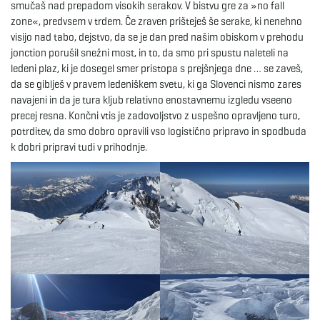
smučaš nad prepadom visokih serakov. V bistvu gre za »no fall
zone«, predvsem v trdem. Če zraven prišteješ še serake, ki nenehno
visijo nad tabo, dejstvo, da se je dan pred našim obiskom v prehodu
jonction porušil snežni most, in to, da smo pri spustu naleteli na
ledeni plaz, ki je dosegel smer pristopa s prejšnjega dne … se zaveš,
da se giblješ v pravem ledeniškem svetu, ki ga Slovenci nismo zares
navajeni in da je tura kljub relativno enostavnemu izgledu vseeno
precej resna. Končni vtis je zadovoljstvo z uspešno opravljeno turo,
potrditev, da smo dobro opravili vso logistično pripravo in spodbuda
k dobri pripravi tudi v prihodnje.