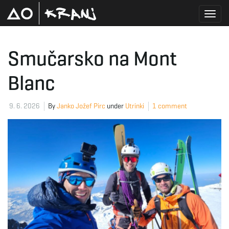
T
Smučarsko na Mont
Blanc
o
9. 6. 2026
By
Janko Jožef Pirc
under
Utrinki
1 comment
g
g
l