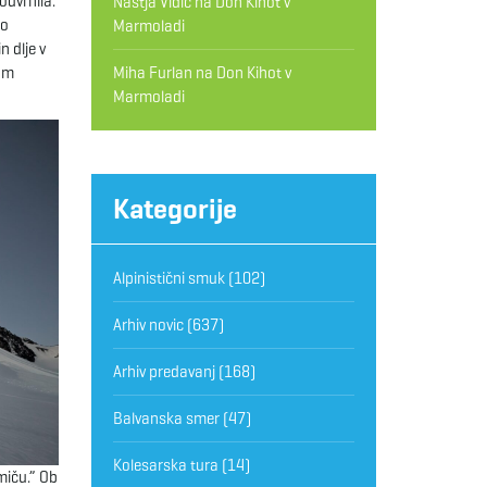
odvrnila:
Nastja Vidic
na
Don Kihot v
no
Marmoladi
n dlje v
Miha Furlan
na
Don Kihot v
0 m
Marmoladi
Kategorije
Alpinistični smuk
(102)
Arhiv novic
(637)
Arhiv predavanj
(168)
Balvanska smer
(47)
Kolesarska tura
(14)
rmiču.” Ob