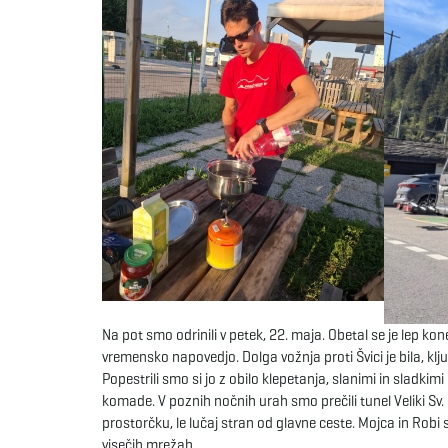
Na pot smo odrinili v petek, 22. maja. Obetal se je lep ko
vremensko napovedjo. Dolga vožnja proti Švici je bila, k
Popestrili smo si jo z obilo klepetanja, slanimi in sladk
komade. V poznih nočnih urah smo prečili tunel Veliki Sv.
prostorčku, le lučaj stran od glavne ceste. Mojca in Robi
visečih mrežah.