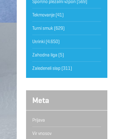
Športno plezalni vzpon
(569)
Tekmovanje
(41)
Turni smuk
(629)
Utrinki
(4.650)
Zahodna liga
(5)
Zaledeneli slap
(311)
Meta
Prijava
Vir vnosov