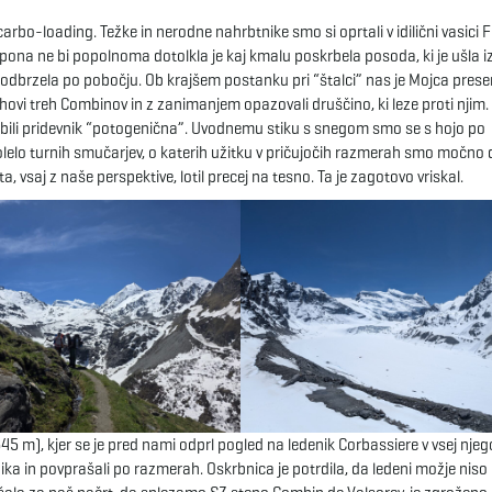
a carbo-loading. Težke in nerodne nahrbtnike smo si oprtali v idilični vasici 
ona ne bi popolnoma dotolkla je kaj kmalu poskrbela posoda, ki je ušla i
 odbrzela po pobočju. Ob krajšem postanku pri “štalci” nas je Mojca presen
rhovi treh Combinov in z zanimanjem opazovali druščino, ki leze proti njim.
porabili pridevnik “potogenična”. Uvodnemu stiku s snegom smo se s hojo po
olelo turnih smučarjev, o katerih užitku v pričujočih razmerah smo močno d
, vsaj z naše perspektive, lotil precej na tesno. Ta je zagotovo vriskal.
45 m), kjer se je pred nami odprl pogled na ledenik Corbassiere v vsej njeg
nika in povprašali po razmerah. Oskrbnica je potrdila, da ledeni možje niso 