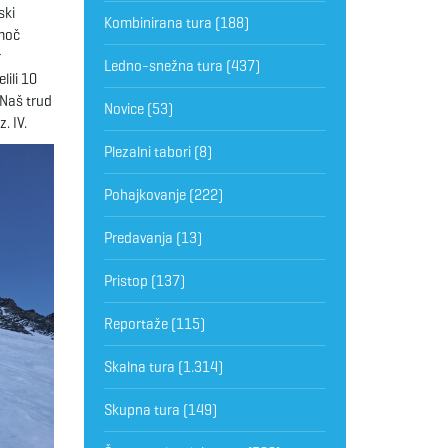
ski
Kombinirana tura
(188)
 moč
r
Ledno-snežna tura
(437)
lili 10
. Naš trud
Novice
(53)
. IV.
Plezalni tabori
(8)
Pohajkovanje
(222)
Predavanja
(13)
Pristop
(137)
Reportaže
(115)
Skalna tura
(1.314)
Skupna tura
(149)