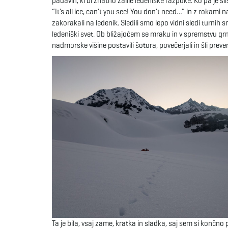
padavin, ki bi znatno zalile ledeniške razpoke. Ko pa je 
“It’s all ice, can’t you see! You don’t need…” in z rokami
zakorakali na ledenik. Sledili smo lepo vidni sledi turnih 
ledeniški svet. Ob bližajočem se mraku in v spremstvu 
nadmorske višine postavili šotora, povečerjali in šli prever
Ta je bila, vsaj zame, kratka in sladka, saj sem si končno