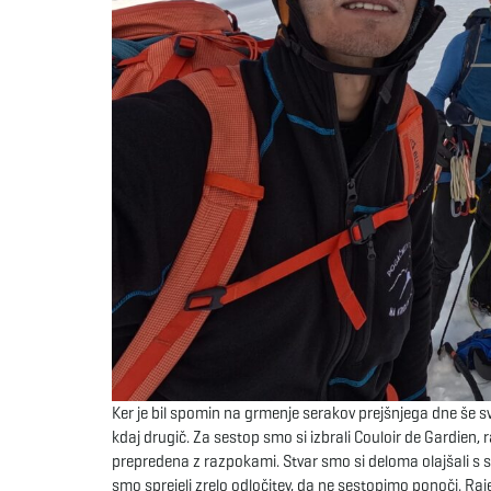
Ker je bil spomin na grmenje serakov prejšnjega dne še sv
kdaj drugič. Za sestop smo si izbrali Couloir de Gardien,
prepredena z razpokami. Stvar smo si deloma olajšali s s
smo sprejeli zrelo odločitev, da ne sestopimo ponoči. Raj