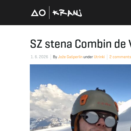
SZ stena Combin de 
1. 6. 2026
By
Jože Gašperlin
under
Utrinki
2 comment