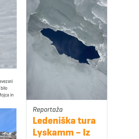
avezati
 bilo
Mojca in
Ledeniška tura
Lyskamm – Iz