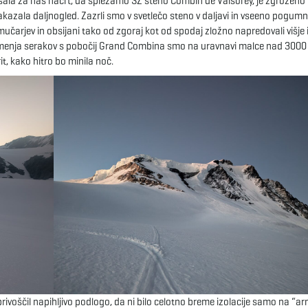
slišala za naš načrt, da splezamo SZ steno Combin de Valsorey, je zgroženo 
 nakazala daljnogled. Zazrli smo v svetlečo steno v daljavi in vseeno pogum
smučarjev in obsijani tako od zgoraj kot od spodaj zložno napredovali višje i
grmenja serakov s pobočij Grand Combina smo na uravnavi malce nad 300
it, kako hitro bo minila noč.
 privoščil napihljivo podlogo, da ni bilo celotno breme izolacije samo na “a