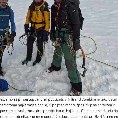
ež, smo se pri sestopu morali podvizati. Vrh Grand Combina je tako ostal c
 razmeroma najvarnejšo opcijo, ki pa je še vedno izpostavljena serakom in
pustom po vrvi, a še vedno porabili kar nekaj časa. Ob poznem prihodu do
e smo na ledeniku, kjer smo postali že skorajda domači, preživeli še eno n