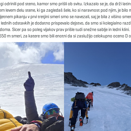
i odrinili pod steno, kamor smo prišli ob svitu. Izkazalo se je, da drži latin
m levem delu stene, ki ga zagledaš šele, ko si naravnost pod njim, je bilo
etnem pikanju v prvi tretjini smeri smo se navezali, saj je bila z višino sme
 lednih odstavkih je dodatno prispevalo dejstvo, da smo si kolegialno razde
 doma. Sicer pa so poleg vijakov prav prišle tudi snežne sablje in ledni klini
50 m smeri, za katere smo bili enotni da si zaslužijo celokupno oceno D oz