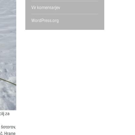
Vir komentarjev
WordPress.org
ilj za
 šotorov,
oč. Hrane