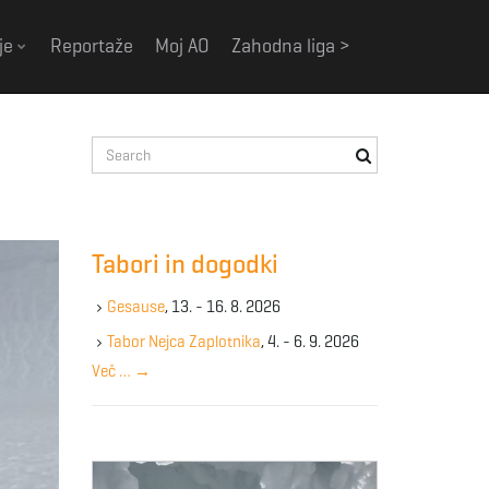
je
Reportaže
Moj AO
Zahodna liga >
S
e
a
r
c
Tabori in dogodki
h
k
Gesause
, 13. - 16. 8. 2026
e
y
Tabor Nejca Zaplotnika
, 4. - 6. 9. 2026
w
Več …
→
o
r
d