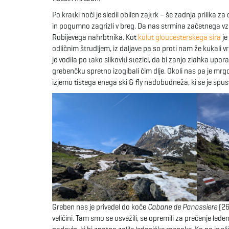
Po kratki noči je sledil obilen zajtrk – še zadnja prilika z
in pogumno zagrizli v breg. Da nas strmina začetnega vzp
Robijevega nahrbtnika. Kot
kolut gloucesterskega sira
je
odličnim štrudljem, iz daljave pa so proti nam že kukali v
je vodila po tako slikoviti stezici, da bi zanjo zlahka u
grebenčku spretno izogibali čim dlje. Okoli nas pa je mrg
izjemo tistega enega ski & fly nadobudneža, ki se je spusta
Greben nas je privedel do koče
Cabane de Panossiere
(26
veličini. Tam smo se osvežili, se opremili za prečenje lede