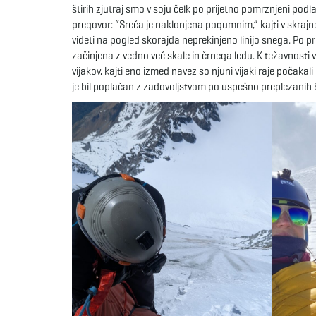
štirih zjutraj smo v soju čelk po prijetno pomrznjeni podlag
pregovor: “Sreča je naklonjena pogumnim,” kajti v skrajne
videti na pogled skorajda neprekinjeno linijo snega. Po prij
začinjena z vedno več skale in črnega ledu. K težavnosti v
vijakov, kajti eno izmed navez so njuni vijaki raje počakali
je bil poplačan z zadovoljstvom po uspešno preplezanih 6