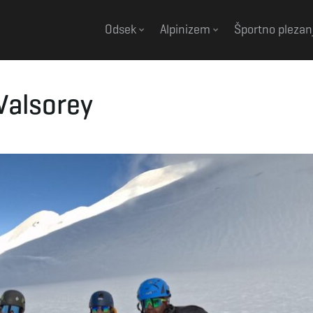
Odsek
Alpinizem
Športno plezan
Valsorey
s