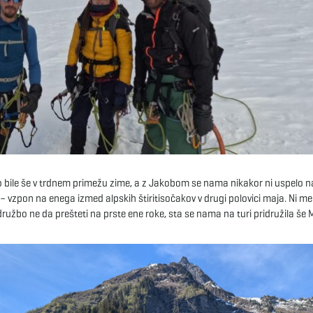
 bile še v trdnem primežu zime, a z Jakobom se nama nikakor ni uspelo n
 – vzpon na enega izmed alpskih štiritisočakov v drugi polovici maja. Ni me
ružbo ne da prešteti na prste ene roke, sta se nama na turi pridružila še 