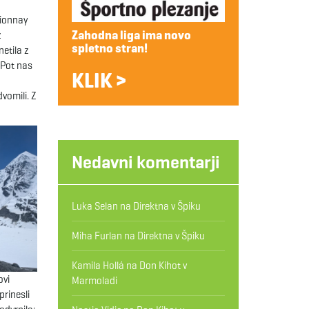
Fionnay
Zahodna liga ima novo
z
spletno stran!
etila z
 Pot nas
KLIK >
vomili. Z
Nedavni komentarji
Luka Selan
na
Direktna v Špiku
Miha Furlan
na
Direktna v Špiku
Kamila Hollá
na
Don Kihot v
ovi
Marmoladi
prinesli