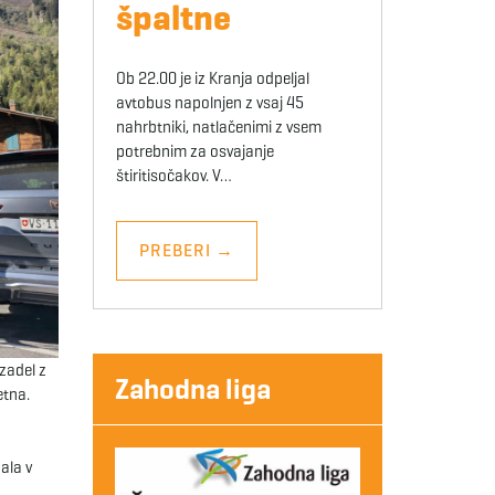
špaltne
Ob 22.00 je iz Kranja odpeljal
avtobus napolnjen z vsaj 45
nahrbtniki, natlačenimi z vsem
potrebnim za osvajanje
štiritisočakov. V…
PREBERI
→
 zadel z
Zahodna liga
etna.
ala v