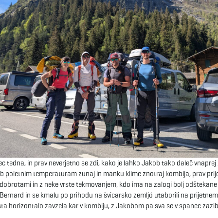
nec tedna, in prav neverjetno se zdi, kako je lahko Jakob tako daleč vnaprej
ljub poletnim temperaturam zunaj in manku klime znotraj kombija, prav prij
imi dobrotami in z neke vrste tekmovanjem, kdo ima na zalogi bolj odštekane
 Bernard in se kmalu po prihodu na švicarsko zemljó utaborili na prijetnem
 sta horizontalo zavzela kar v kombiju, z Jakobom pa sva se v spanec zazib