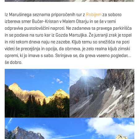
e
Iz Marušinega seznama priporočenih tur z
Robijem
za soboto
izbereva smer Bučer-Kristan v Malem Oltarju in se še v temi
odpraviva pustolovščini naproti. Ne zadaneva ta pravega parkirišča
in se podava na turo kar iz Gozda Martuljka. Že jutranji zrak je topel
n
in niti tekom dneva naju ne zazebe. Kljub temu so snežišča na poti
videti še precejšnja in opcija, da obrneva, je zelo realna kljub zimski
opremi, ki jo imava s sabo. Strinjava se, da greva vseeno pogledat…
še dobro.
a
v
i