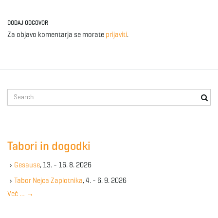
DODAJ ODGOVOR
Za objavo komentarja se morate
prijaviti
.
S
e
a
r
c
Tabori in dogodki
h
k
Gesause
, 13. - 16. 8. 2026
e
y
Tabor Nejca Zaplotnika
, 4. - 6. 9. 2026
w
Več …
→
o
r