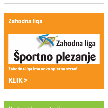
Zahodna liga
Zahodna liga ima novo spletno stran!
KLIK >