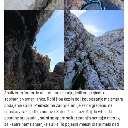
Analiziram štante in absorbiram znanje, kolikor ga glede na
sopihanje v smeri lahko. Robi šiba čez in bolj kot plezanje me zmatra
podajanje štrika. Predvidoma zadnji štant je že na grebenu, na
sončku, z razgledi za bogove. Samo še en raztežaj do vrha…ki
postane predzadnji, saj si ne upam solirat zadnjih petnajst metrov,
za katere nama zmanjka štrika. To pojasni vmesni štant malo nad