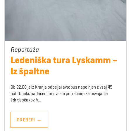
Ledeniška tura Lyskamm –
Iz špaltne
Ob 22.00 je iz Kranja odpeljal avtobus napolnjen z vsaj 45
nahrbtniki, natlačenimi z vsem potrebnim za osvajanje
štiritisočakov. V…
PREBERI
→