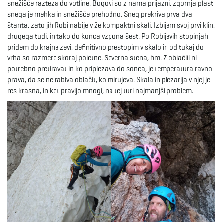
snežišče razteza do votline. Bogovi so z nama prijazni, zgornja plast
snega je mehka in snežišče prehodno. Sneg prekriva prva dva
štanta, zato jih Robi nabije v že kompaktni skali. Izbijem svoj prvi klin,
drugega tudi, in tako do konca vzpona šest. Po Robijevih stopinjah
pridem do krajne zevi, definitivno prestopim v skalo in od tukaj do
vrha so razmere skoraj poletne. Severna stena, hm. Z oblačili ni
potrebno pretiravat in ko priplezava do sonca, je temperatura ravno
prava, da se ne rabiva oblačit, ko mirujeva. Skala in plezarija v njej je
res krasna, in kot pravijo mnogi, na tej turi najmanjši problem.