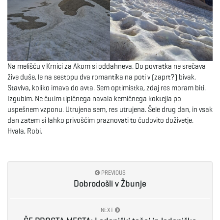
Na melišču v Krnici za Akom si oddahneva. Do povratka ne srečava
žive duše, le na sestopu dva romantika na poti v (zaprt?) bivak.
Staviva, koliko imava do avta. Sem optimistka, zdaj res moram biti.
Izgubim. Ne čutim tipičnega navala kemičnega koktejla po
uspešnem vzponu. Utrujena sem, res utrujena. Šele drug dan, in vsak
dan zatem si lahko privoščim praznovati to čudovito doživetje.
Hvala, Robi.
PREVIOUS
Dobrodošli v Žbunje
NEXT