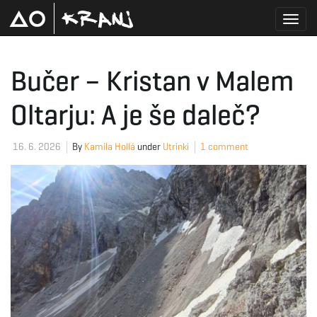
T
Bučer – Kristan v Malem
Oltarju: A je še daleč?
o
16. 6. 2026
By
Kamila Hollá
under
Utrinki
1 comment
g
g
l