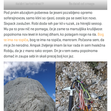
Kakšni karbohidrati?
Še daleč od zmage
Pod prvim abzajlom pobereva še jeseni pozabljeno opremo
soferajnovcev, samo klini so rjasti, ostalo pa se sveti kot novo.
Sixpack zaslužen. Robi doda teh par kil v ruzak, za hitrejši sestop.
Mu pa to prav nič ne pomaga, če je zame ta martuljška krušljivost
popolnoma nov level in komaj diham, ko polagam noge na tla.
Bog
te ima na topiča
, bog te ima na topiča, mantram. Počasna sem, da
mi je že nerodno. Ampak življenje imam še kar rada in sem hvaležna
Robiju, da je z mano tako strpen. On je v tem svetu popolnoma
domač in zaupa sebi in skali precej bolj kot jaz.