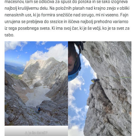
macesnov, tam se odločiva za spust do potoka in se tako izogneva
najbolj krušljivemu delu. Na položnih platah nad krajno zevjo v obliki
nenasitnih ust, ki jo formira snežišče nad strugo, mi ni vseeno. Fajn
utrujena se prebijeva do stezice in iščeva najbolj prehodno varianto
iz tega posebnega sveta. Ki ima svoj čar, ki je še večji, ko je ta svet za
tabo.
A je še daleč?