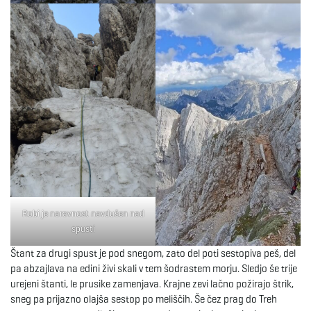
Robi je naravnost navdušen nad
spusti
Štant za drugi spust je pod snegom, zato del poti sestopiva peš, del
pa abzajlava na edini živi skali v tem šodrastem morju. Sledjo še trije
urejeni štanti, le prusike zamenjava. Krajne zevi lačno požirajo štrik,
sneg pa prijazno olajša sestop po meliščih. Še čez prag do Treh