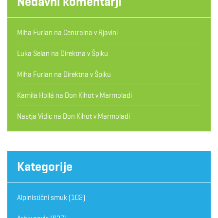
Nedavni komentarji
Miha Furlan
na
Centralna v Rjavini
Luka Selan
na
Direktna v Špiku
Miha Furlan
na
Direktna v Špiku
Kamila Hollá
na
Don Kihot v Marmoladi
Nastja Vidic
na
Don Kihot v Marmoladi
Kategorije
Alpinistični smuk
(102)