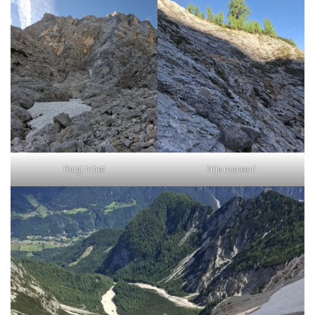
Dolgi hrbet
Trije macesni