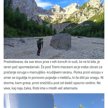
g
a
t
Predvidevava, da sva letos prva v teh koncih in tudi, če ne bi bila, je
i
teren pač spomladanski. Že pod Tremi macesni se je treba zbrati za
prečenje struge v martuljško-krušljivem terenu. Potka proti vstopu v
smer se izgublja in ponovno pojavlja v melišču, ki še diši po snegu. Ni
dvoma, kam greva, proti snežišču pod od daleč opazno votlino. Ne
o
veva, kaj naju čaka, Robi ima v mislih več alternativ.
n