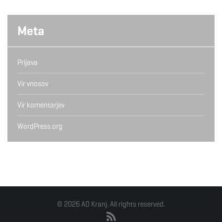
Meta
Prijava
Vir vnosov
Vir komentarjev
WordPress.org
© 2026 AO Kranj. All rights reserved.