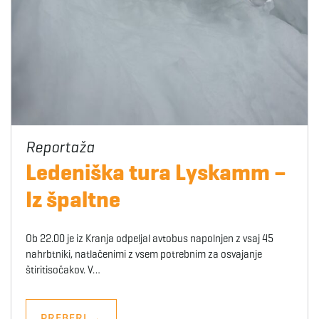
Ledeniška tura Lyskamm –
Iz špaltne
Ob 22.00 je iz Kranja odpeljal avtobus napolnjen z vsaj 45
nahrbtniki, natlačenimi z vsem potrebnim za osvajanje
štiritisočakov. V…
PREBERI
→