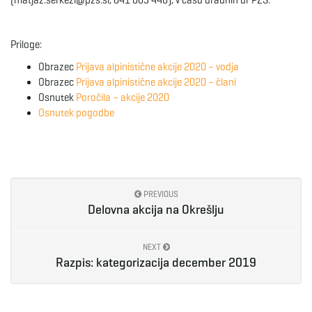
(matjaz.serkezi@pzs.si, 041 663 446), v času uradnih ur PZS.
Priloge:
Obrazec
Prijava alpinistične akcije 2020 – vodja
Obrazec
Prijava alpinistične akcije 2020 – člani
Osnutek
Poročila – akcije 2020
Osnutek pogodbe
PREVIOUS
Delovna akcija na Okrešlju
NEXT
Razpis: kategorizacija december 2019