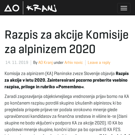
T
Razpis za akcije Komisije
za alpinizem 2020
o
14. 11. 2019
By
AO Kranj
under
Arhiv novic
Leave a reply
g
Komisija za alpinizem (KA) Planinske zveze Slovenije objavlja
Razpis
za akcije v letu 2020. Zainteresirani pozorno preberite vsebino
razpisa, priloge in rubriko »Pomembno«
.
g
Zaradi zagotavljanja objektivnejšega vrednotenja prijav bomo na KA
po končanem razpisu potrdili skupino izkušenih alpinistov, ki bo
pregledala prispele prijave ter podala strokovno mnenje glede
upravičenosti kandidatov za finančna sredstva in višine le-te (člani
l
skupine ne bodo vključeni v podporo KA za akcije 2020). IO KA bo
upošteval mnenje skupine, končni izbor pa bo opravil IO KA PZS.