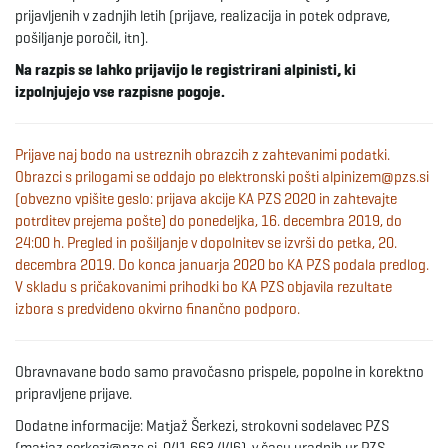
g
prijavljenih v zadnjih letih (prijave, realizacija in potek odprave,
pošiljanje poročil, itn).
Na razpis se lahko prijavijo le registrirani alpinisti, ki
izpolnjujejo vse razpisne pogoje.
a
Prijave naj bodo na ustreznih obrazcih z zahtevanimi podatki.
Obrazci s prilogami se oddajo po elektronski pošti alpinizem@pzs.si
t
(obvezno vpišite geslo: prijava akcije KA PZS 2020 in zahtevajte
potrditev prejema pošte) do ponedeljka, 16. decembra 2019, do
24:00 h. Pregled in pošiljanje v dopolnitev se izvrši do petka, 20.
decembra 2019. Do konca januarja 2020 bo KA PZS podala predlog.
i
V skladu s pričakovanimi prihodki bo KA PZS objavila rezultate
izbora s predvideno okvirno finančno podporo.
o
Obravnavane bodo samo pravočasno prispele, popolne in korektno
pripravljene prijave.
Dodatne informacije: Matjaž Šerkezi, strokovni sodelavec PZS
n