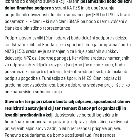
Izbrano bo omejeno število akcij, katerih
posamezniki bodo deležni
delne finančne podpore
s strani KA PZS in ob upoštevanju
e
pogodbenih obveznosti do obeh sofinancerjev (FŠO in LPŠ). Izbrani
posamezniki – člani – ki niso člani SMAR pa bodo s tem uvrščeni v
člansko alpinistično reprezentanco.
n
Podprti posamezniki (člani odprav) bodo deležni podpore v deležu
sredstev prejetih od Fundacije za šport in Letnega programa športa
MIZŠ (15% sredstev je namenjenih za kritje splošnih stroškov
delovanja NPZ oz. športne panoge). Ker višina sredstev namenjenih
a
za odprave ob zaključku razpisa (verjetno) še ne bo znana, bodo
posamezniki podprti s točkami, katerih vrednost se bo določila ob
podpisu pogodbe s Fundacijo za šport in MIZŠ. Člani odprav, ki
gredo na pot v začetku leta, bodo odobrena sredstva prejeli šele, ko
v
bo znana višina sofinanciranja.
Glavna kriterija pri izboru bosta cilj odprave, sposobnost članov
realizirati zastavljeni cilj ter resnost članov pri organizaciji in
izvedbi predhodnih akcij
. Upoštevala se bo tudi logistična in
i
finančna komponenta organizacije odprave, alpinistična aktivnost
prijavljenih alpinistov v zadnjih letih ter resnost prispele prijave.
Ponovno poudarjamo, da bomo upoštevali tudi (ne)resnost