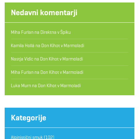
Nedavni komentarji
Miha Furlan
na
Direktna v Špiku
Kamila Hollá
na
Don Kihot v Marmoladi
Nastja Vidic
na
Don Kihot v Marmoladi
Miha Furlan
na
Don Kihot v Marmoladi
Luka Murn
na
Don Kihot v Marmoladi
Kategorije
Alpinistični smuk
(102)