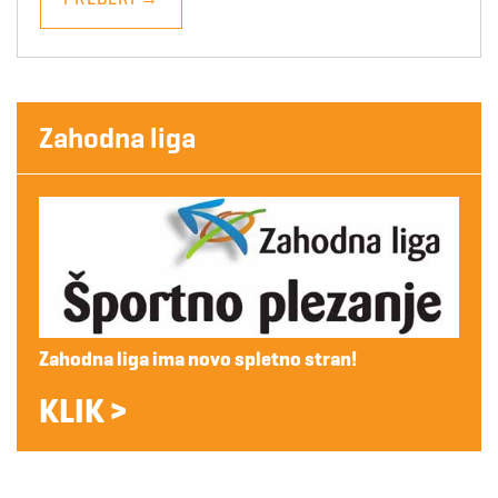
Zahodna liga
Zahodna liga ima novo spletno stran!
KLIK >