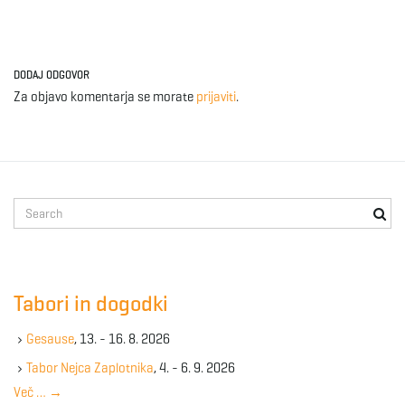
DODAJ ODGOVOR
Za objavo komentarja se morate
prijaviti
.
S
e
a
r
c
Tabori in dogodki
h
k
Gesause
, 13. - 16. 8. 2026
e
y
Tabor Nejca Zaplotnika
, 4. - 6. 9. 2026
w
Več …
→