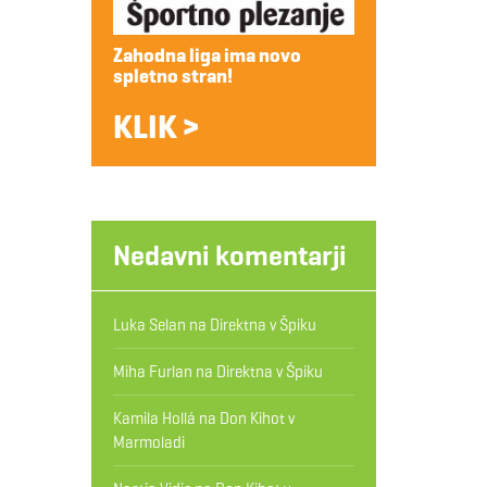
Zahodna liga ima novo
spletno stran!
KLIK >
Nedavni komentarji
Luka Selan
na
Direktna v Špiku
Miha Furlan
na
Direktna v Špiku
Kamila Hollá
na
Don Kihot v
Marmoladi