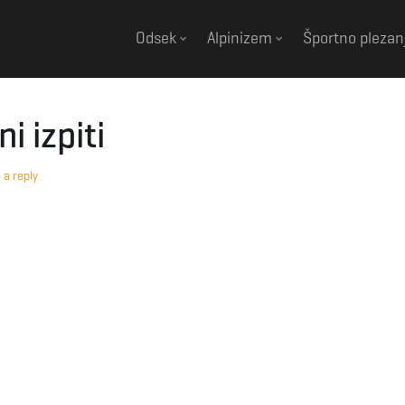
Odsek
Alpinizem
Športno plezan
 izpiti
 a reply