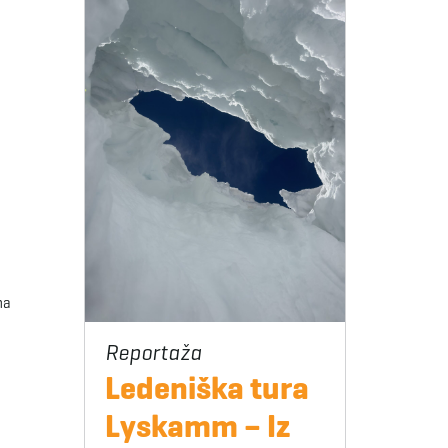
na
Ledeniška tura
Lyskamm – Iz