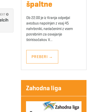
špaltne
NEXT
Ob 22.00 je iz Kranja odpeljal
elcih
avtobus napolnjen z vsaj 45
nahrbtniki, natlačenimi z vsem
potrebnim za osvajanje
štiritisočakov. V…
PREBERI
→
Zahodna liga