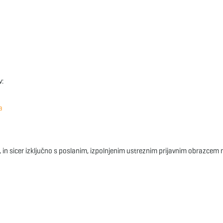
v:
a
, in sicer izključno s poslanim, izpolnjenim ustreznim prijavnim obrazcem 