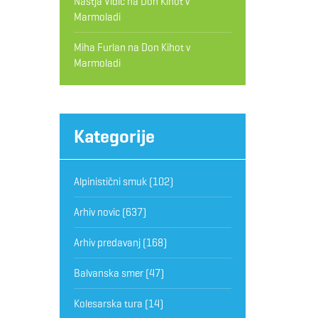
Nastja Vidic
na
Don Kihot v
Marmoladi
Miha Furlan
na
Don Kihot v
Marmoladi
Kategorije
Alpinistični smuk
(102)
Arhiv novic
(637)
Arhiv predavanj
(168)
Balvanska smer
(47)
Kolesarska tura
(14)