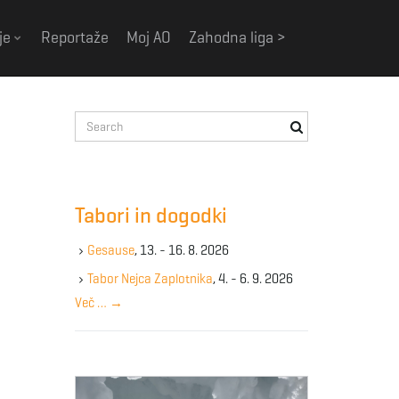
je
Reportaže
Moj AO
Zahodna liga >
S
e
a
r
c
Tabori in dogodki
h
k
Gesause
, 13. - 16. 8. 2026
e
y
Tabor Nejca Zaplotnika
, 4. - 6. 9. 2026
w
Več …
→
o
r
d