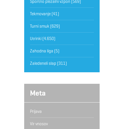
Športno plezalni vzpon
(569)
Tekmovanje
(41)
Turni smuk
(629)
Utrinki
(4.650)
Zahodna liga
(5)
Zaledeneli slap
(311)
Meta
Prijava
Vir vnosov