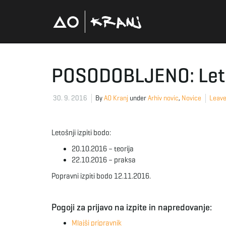
POSODOBLJENO: Letni
30. 9. 2016
By
AO Kranj
under
Arhiv novic
,
Novice
Leave
Letošnji izpiti bodo:
20.10.2016 – teorija
22.10.2016 – praksa
Popravni izpiti bodo 12.11.2016.
Pogoji za prijavo na izpite in napredovanje:
Mlajši pripravnik