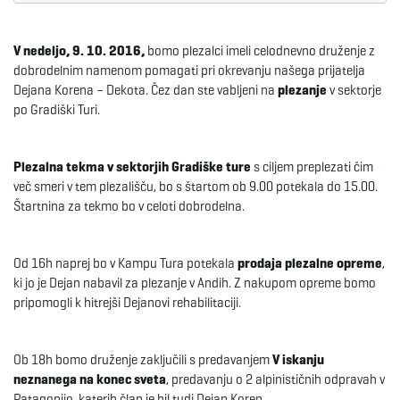
e
V nedeljo, 9. 10. 2016,
bomo plezalci imeli celodnevno druženje z
dobrodelnim namenom pomagati pri okrevanju našega prijatelja
Dejana Korena – Dekota. Čez dan ste vabljeni na
plezanje
v sektorje
po Gradiški Turi.
n
Plezalna tekma v sektorjih Gradiške ture
s ciljem preplezati čim
a
več smeri v tem plezališču, bo s štartom ob 9.00 potekala do 15.00.
Štartnina za tekmo bo v celoti dobrodelna.
v
Od 16h naprej bo v Kampu Tura potekala
prodaja plezalne opreme
,
ki jo je Dejan nabavil za plezanje v Andih. Z nakupom opreme bomo
pripomogli k hitrejši Dejanovi rehabilitaciji.
i
Ob 18h bomo druženje zaključili s predavanjem
V iskanju
neznanega na konec sveta
, predavanju o 2 alpinističnih odpravah v
Patagonijo, katerih član je bil tudi Dejan Koren.