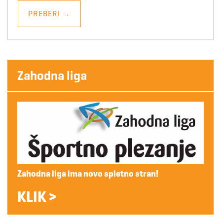
PREBERI
→
Zahodna liga
Zahodna liga ima novo spletno stran!
KLIK >