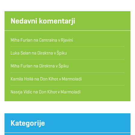
Nedavni komentarji
Miha Furlan
na
Centralna v Rjavini
Luka Selan
na
Direktna v Špiku
Miha Furlan
na
Direktna v Špiku
Kamila Hollá
na
Don Kihot v Marmoladi
Nastja Vidic
na
Don Kihot v Marmoladi
Kategorije