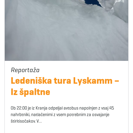
Ledeniška tura Lyskamm –
Iz špaltne
Ob 22.00 je iz Kranja odpeljal avtobus napolnjen z vsaj 45
nahrbtniki, natlačenimi z vsem potrebnim za osvajanje
štiritisočakov. V…