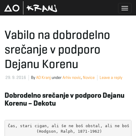
T
Vabilo na dobrodelno
srečanje v podporo
o
Dejanu Korenu
g
29. 9. 2016
By
AO Kranj
under
Arhiv novic
,
Novice
Leave a reply
Dobrodelno srečanje v podporo Dejanu
g
Korenu – Dekotu
l
Čas, stari cigan, ali še ne boš obstal, ali ne boš po
 (Hodgson, Ralph, 1871-1962)