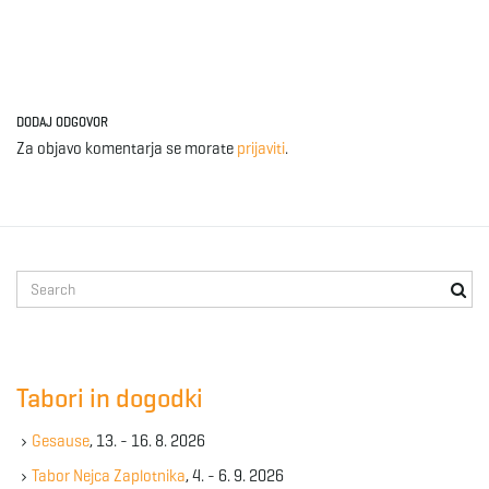
DODAJ ODGOVOR
Za objavo komentarja se morate
prijaviti
.
S
e
a
r
c
Tabori in dogodki
h
k
Gesause
, 13. - 16. 8. 2026
e
y
Tabor Nejca Zaplotnika
, 4. - 6. 9. 2026