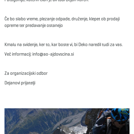
g
Če bo slabo vreme, plezanje odpade, druženje, klepet ob prodaji
opreme ter predavanje ostanejo
a
Kmalu na svidenje, ker to, kar boste vi, bi Deko naredil tudi za vas.
Več informacij: info@ao-ajdovscina.si
t
Za organizacijski odbor
i
Dejanovi prijatelji
o
n