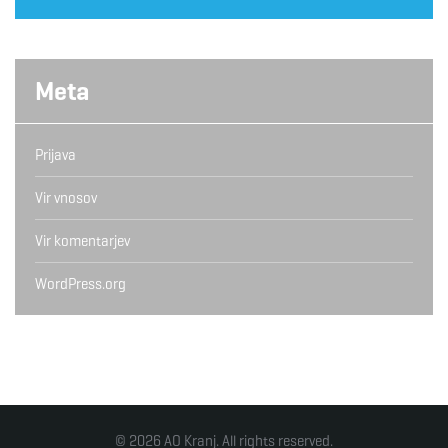
Meta
Prijava
Vir vnosov
Vir komentarjev
WordPress.org
© 2026 AO Kranj. All rights reserved.