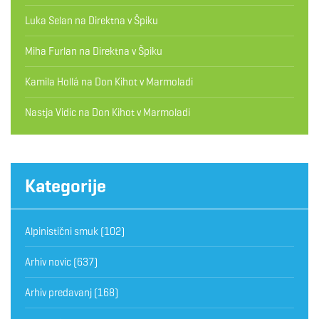
Luka Selan
na
Direktna v Špiku
Miha Furlan
na
Direktna v Špiku
Kamila Hollá
na
Don Kihot v Marmoladi
Nastja Vidic
na
Don Kihot v Marmoladi
Kategorije
Alpinistični smuk
(102)
Arhiv novic
(637)
Arhiv predavanj
(168)