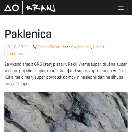
T
Paklenica
o
24. 10. 2012
By
Gregor Šifrer
under
Skupna tura
,
Utrinki
1 comment
Za vikend smo z GRS Kranj plezali v Pakli. Vreme super, drušna super,
g
večerne pojedine super, morje (baje) tud super, zaprta stena Anića
Kuka malo manj super, povratek domov in naslednji dan na šiht pa
prov nič super.
g
l