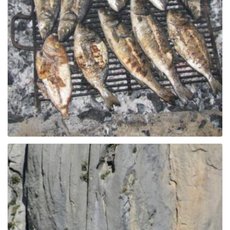
g
a
t
i
o
n