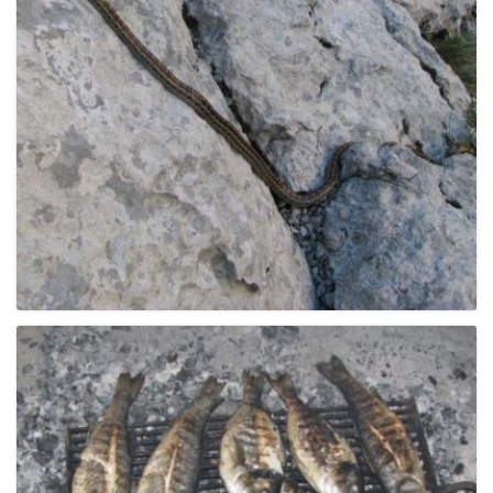
e
n
a
v
i