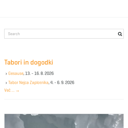
S
e
a
r
c
Tabori in dogodki
h
k
Gesause
, 13. - 16. 8. 2026
e
y
Tabor Nejca Zaplotnika
, 4. - 6. 9. 2026
w
Več …
→
o
r
d