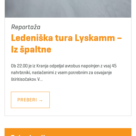
Ledeniška tura Lyskamm –
Iz špaltne
Ob 22.00 je iz Kranja odpeljal avtobus napolnjen z vsaj 45
nahrbtniki, natlačenimi z vsem potrebnim za osvajanje
štiritisočakov. V…
PREBERI
→