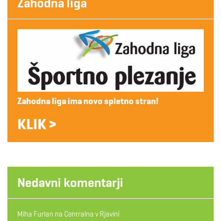
Zahodna liga
Zahodna liga ima novo spletno stran!
KLIK >
Nedavni komentarji
Miha Furlan
na
Centralna v Rjavini