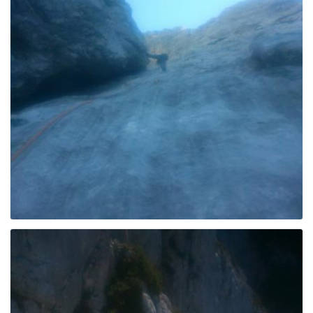
g
a
t
i
o
n