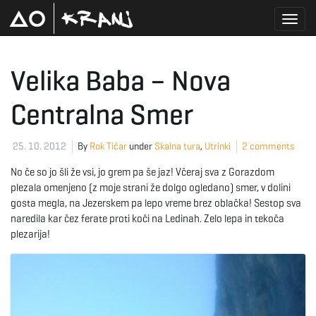
T
Velika Baba – Nova
Centralna Smer
o
25. 10. 2012
By
Rok Tičar
under
Skalna tura
,
Utrinki
2 comments
g
No če so jo šli že vsi, jo grem pa še jaz! Včeraj sva z Gorazdom
plezala omenjeno (z moje strani že dolgo ogledano) smer, v dolini
gosta megla, na Jezerskem pa lepo vreme brez oblačka! Sestop sva
naredila kar čez ferate proti koči na Ledinah. Zelo lepa in tekoča
g
plezarija!
l