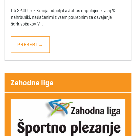
Ob 22.00 je iz Kranja odpeljal avtobus napolnjen z vsaj 45
nahrbtniki, natlačenimi z vsem potrebnim za osvajanje
štiritisočakov. V…
PREBERI
→
Zahodna liga