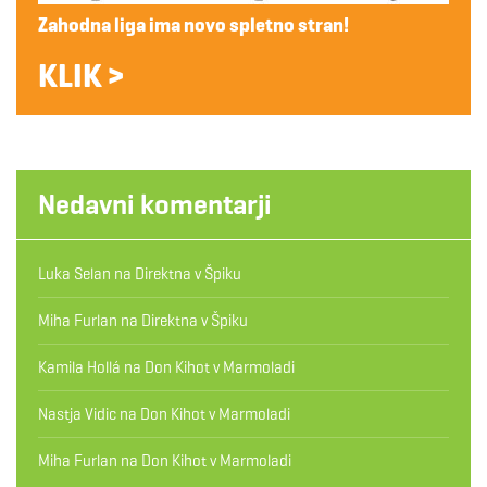
Zahodna liga ima novo spletno stran!
KLIK >
Nedavni komentarji
Luka Selan
na
Direktna v Špiku
Miha Furlan
na
Direktna v Špiku
Kamila Hollá
na
Don Kihot v Marmoladi
Nastja Vidic
na
Don Kihot v Marmoladi
Miha Furlan
na
Don Kihot v Marmoladi