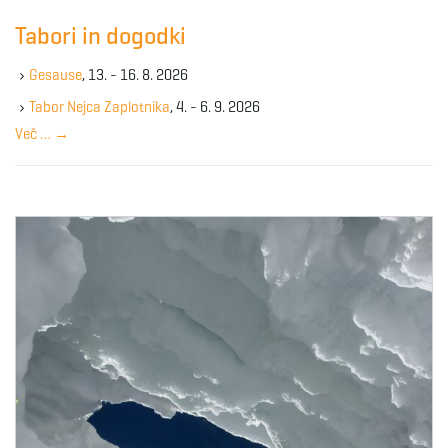
c
Tabori in dogodki
h
k
Gesause
, 13. - 16. 8. 2026
e
y
Tabor Nejca Zaplotnika
, 4. - 6. 9. 2026
w
Več …
→
o
r
d