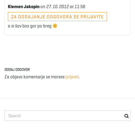
Klemen Jakopin
on
27. 10. 2012 at 11:58
ZA DODAJANJE ODGOVORA SE PRIJAVITE
a si šov bos gor po breg
DODAJ ODGOVOR
Za objavo komentarja se morate
prijaviti
.
S
e
a
r