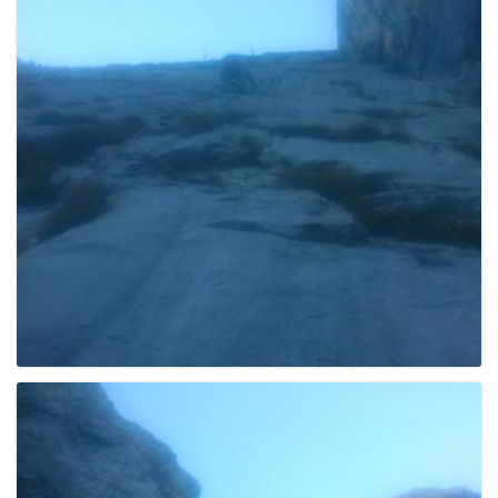
e
n
a
v
i