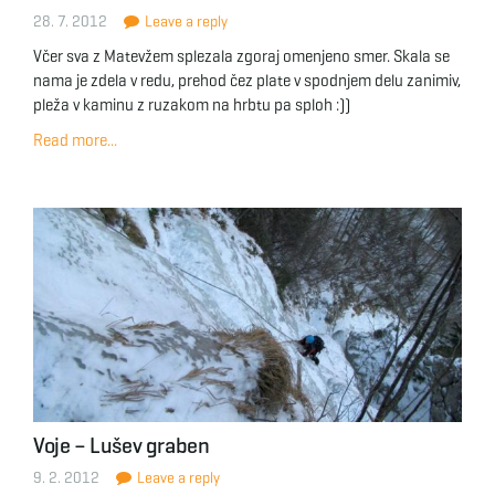
28. 7. 2012
Leave a reply
Včer sva z Matevžem splezala zgoraj omenjeno smer. Skala se
nama je zdela v redu, prehod čez plate v spodnjem delu zanimiv,
pleža v kaminu z ruzakom na hrbtu pa sploh :))
Read more...
Voje – Lušev graben
9. 2. 2012
Leave a reply