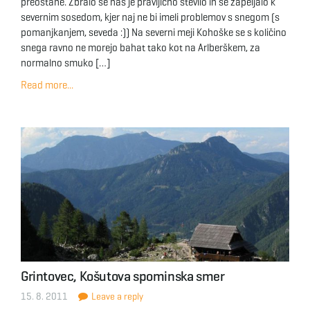
preostane. Zbralo se nas je pravljično število in se zapeljalo k
severnim sosedom, kjer naj ne bi imeli problemov s snegom (s
pomanjkanjem, seveda :)) Na severni meji Kohoške se s količino
snega ravno ne morejo bahat tako kot na Arlberškem, za
normalno smuko […]
Read more...
Grintovec, Košutova spominska smer
15. 8. 2011
Leave a reply