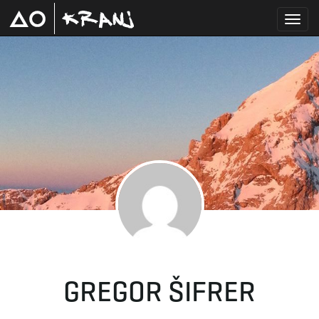
T
o
g
g
GREGOR ŠIFRER
l