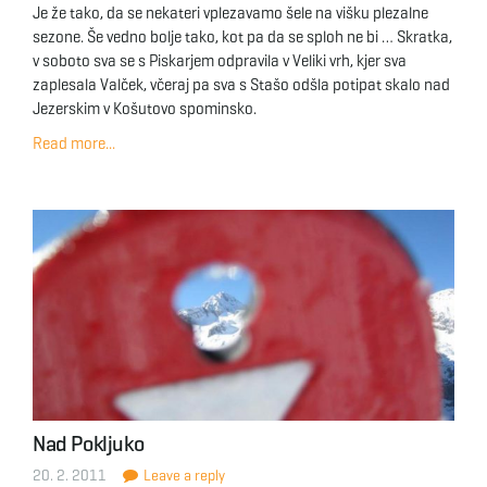
Je že tako, da se nekateri vplezavamo šele na višku plezalne
sezone. Še vedno bolje tako, kot pa da se sploh ne bi … Skratka,
v soboto sva se s Piskarjem odpravila v Veliki vrh, kjer sva
zaplesala Valček, včeraj pa sva s Stašo odšla potipat skalo nad
Jezerskim v Košutovo spominsko.
Read more...
Nad Pokljuko
20. 2. 2011
Leave a reply