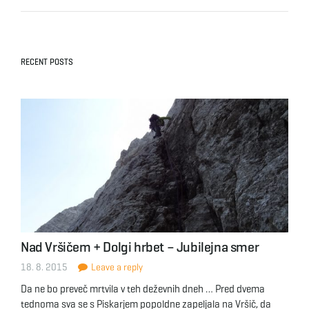
RECENT POSTS
Nad Vršičem + Dolgi hrbet – Jubilejna smer
18. 8. 2015
Leave a reply
Da ne bo preveč mrtvila v teh deževnih dneh … Pred dvema
tednoma sva se s Piskarjem popoldne zapeljala na Vršič, da