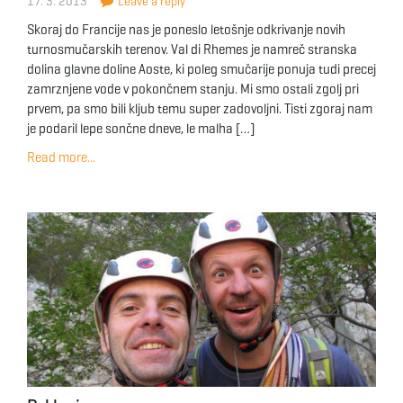
17. 3. 2013
Leave a reply
Skoraj do Francije nas je poneslo letošnje odkrivanje novih
turnosmučarskih terenov. Val di Rhemes je namreč stranska
dolina glavne doline Aoste, ki poleg smučarije ponuja tudi precej
zamrznjene vode v pokončnem stanju. Mi smo ostali zgolj pri
prvem, pa smo bili kljub temu super zadovoljni. Tisti zgoraj nam
je podaril lepe sončne dneve, le malha […]
Read more...