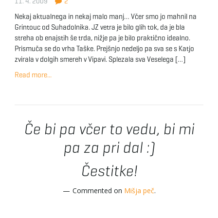
11. 4. 2009
2
Nekaj aktualnega in nekaj malo manj… Včer smo jo mahnil na
Grintouc od Suhadolnika. JZ vetra je bilo glih tok, da je bla
streha ob enajstih še trda, nižje pa je bilo praktično idealno.
Prismuča se do vrha Taške. Prejšnjo nedeljo pa sva se s Katjo
zvirala v dolgih smereh v Vipavi. Splezala sva Veselega […]
Read more...
Če bi pa včer to vedu, bi mi
pa za pri dal :)
Čestitke!
Commented on
Mišja peč
.