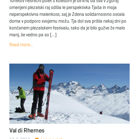
Tonetov nesrečni polet s kolesom je bil kriv, da sva v zgoraj
omenjeni plezalski raj odšla le perspektivka Tjaša in moja
neperspektivna malenkost, saj je Zdena solidarnostno ostala
doma v podporo svojemu možu. Tja dol sva prišla nekaj dni po
končanem plezalskem festivalu, tako da je bilo gužve že malo
manj, še vedno pa so […]
Read more...
Val di Rhemes