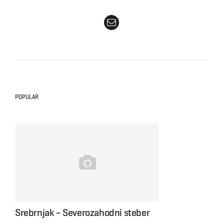
e
n
POPULAR
a
v
i
Srebrnjak – Severozahodni steber