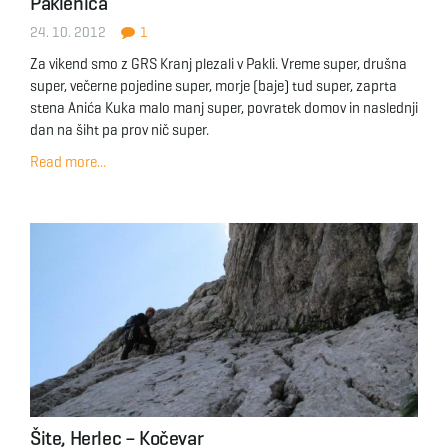
Paklenica
24. 10. 2012
1
Za vikend smo z GRS Kranj plezali v Pakli. Vreme super, drušna
super, večerne pojedine super, morje (baje) tud super, zaprta
stena Anića Kuka malo manj super, povratek domov in naslednji
dan na šiht pa prov nič super.
Read more...
Šite, Herlec – Kočevar