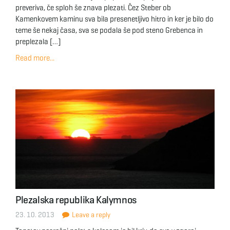
preveriva, če sploh še znava plezati. Čez Steber ob
Kamenkovem kaminu sva bila presenetljivo hitro in ker je bilo do
teme še nekaj časa, sva se podala še pod steno Grebenca in
preplezala […]
Read more...
Plezalska republika Kalymnos
23. 10. 2013
Leave a reply