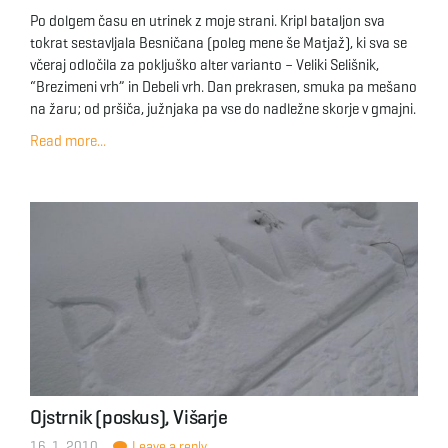
Po dolgem času en utrinek z moje strani. Kripl bataljon sva
tokrat sestavljala Besničana (poleg mene še Matjaž), ki sva se
včeraj odločila za pokljuško alter varianto – Veliki Selišnik,
“Brezimeni vrh” in Debeli vrh. Dan prekrasen, smuka pa mešano
na žaru; od pršiča, južnjaka pa vse do nadležne skorje v gmajni.
Read more...
Ojstrnik (poskus), Višarje
16. 1. 2010
Leave a reply