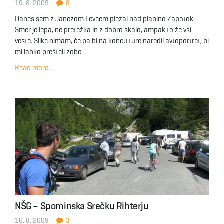
19. 8. 2009
8
g
Danes sem z Janezom Levcem plezal nad planino Zapotok.
Smer je lepa, ne pretežka in z dobro skalo, ampak to že vsi
veste. Slikc nimam, če pa bi na koncu ture naredil avtoportret, bi
a
mi lahko prešteli zobe.
Read more...
t
i
o
NŠG – Spominska Srečku Rihterju
n
16. 8. 2009
3