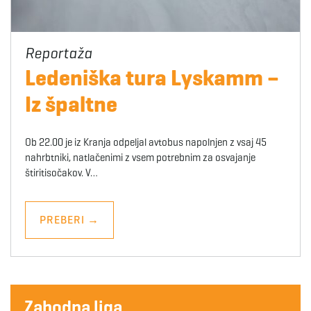
Ledeniška tura Lyskamm –
Iz špaltne
Ob 22.00 je iz Kranja odpeljal avtobus napolnjen z vsaj 45
nahrbtniki, natlačenimi z vsem potrebnim za osvajanje
štiritisočakov. V…
PREBERI
→
Zahodna liga