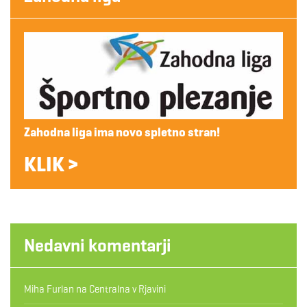
Zahodna liga ima novo spletno stran!
KLIK >
Nedavni komentarji
Miha Furlan
na
Centralna v Rjavini