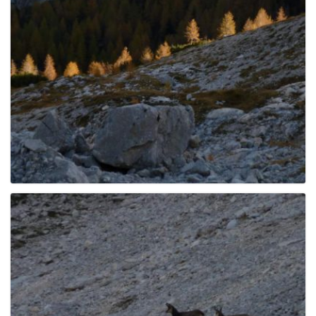
e
n
a
v
i