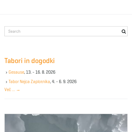
S
e
a
r
c
Tabori in dogodki
h
k
Gesause
, 13. - 16. 8. 2026
e
y
Tabor Nejca Zaplotnika
, 4. - 6. 9. 2026
w
Več …
→
o
r
d