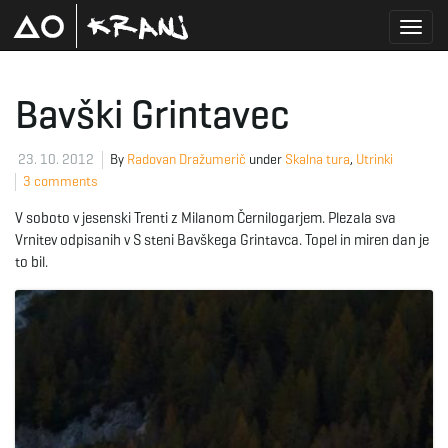
T
Bavški Grintavec
o
23. 10. 2012
By
Radovan Dražumerič
under
Skalna tura
,
Utrinki
3 comments
V soboto v jesenski Trenti z Milanom Černilogarjem. Plezala sva
g
Vrnitev odpisanih v S steni Bavškega Grintavca. Topel in miren dan je
to bil.
g
l