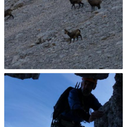
g
a
t
i
o
n