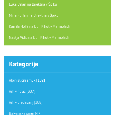
Luka Selan
na
Direktna v Špiku
Miha Furlan
na
Direktna v Špiku
Kamila Hollá
na
Don Kihot v Marmoladi
Nastja Vidic
na
Don Kihot v Marmoladi
Kategorije
Alpinistični smuk
(102)
Arhiv novic
(637)
Arhiv predavanj
(168)
Balvanska smer
(47)