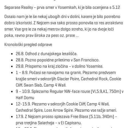
Separate Reality – prva smer v Yosemitah, ki je bila ocenjena s 5.12
Ostalo nam je le še nekaj ubogih dni v dolini, katere je bilo potrebno
dobro izkoristiti. Z Nejcem sva tako prosto ponovila to res atraktivno
smer. Vse gre le za nekaj metrov dolgo streho, ki jo na dvoje loči
poka, ravno prav široka za pest oz. prste …
Kronološki pregled odprave
26.8. Odhod z dunajskega letališča.
28.8. Pozno popoldne priletimo v San Francisco.
29.8. Prispemo na kraj zločina – v dolino Yosemite.
1 – 8.9. Počasi se navajamo na granit. Plezamo predvsem
krajše smeri v sektorijih Glacier Point, Cathedral Rock, Cookie
Cliff, Swan Slab, Camp 4 Wall.
9 – 10.9. Splezamo Regular NW-face route (VI,5.9,A1, 750m) v
Half Domu
12-15.9. Plezamo v sektorjih Cookie Cliff, Camp 4 Wall,
Cathedral Spire, Lost Arrow Spire. Plezamo vse težje smeri.
17.9. Z Nejcem prosto splezava Free Blast (5.11b, 340m) –
prva tretjina Salatheja – v El Capitanu.