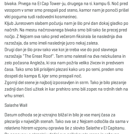
bivaka. Prvega na El Cap Tower-ju, drugega na ti. kampu 6. Noč pred
vstopom v smer smo prespali pod steno, kamor nam je ponoči prišel
vliti poguma tudi radovedni kosmatinec.
Kljub Juretovem slabem počutju nam je šlo prvi dan dokaj gladko po
načrtih. Na mestu načrtovanega bivaka smo bili tako še precej pred
nočjo. Z Nejcem sva tako pred večerom fiksirala še naslednja dva
raztežaja, da smo imeli naslednje jutro nekaj zaleta.
Drugi dan je šlo prav tako vse kot je treba vse do pod slavnega
raztežaja "The Great Roof". Tam smo naleteli na dva neizkušena in
zelo počasna Angleža, ki sta nam požrla veliko živcev in predvsem
časa. Tako smo bili prisiljeni plezati kako uro po temi, preden smo
dospeli do kampa 6, kjer smo prespali noč.
Zgornji del stene je najbolj izpostavljen in strm. Tako je bilo plezanje
zadnji dan čisti užitek in kar prehitro smo bili zopet na trdnih tleh na
vrhu smeri.
Salathe Wall
Datum odhoda se je vztrajno bližal in bilo je vse manj časa za
plezarijo v največjih stenah. Tako sva se z Nejcem odločila da sama v
relativno hitrem vzponu opraviva še z slovito Salathe v El Capitanu.