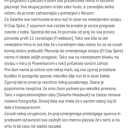
Po pogovoru s plezalci v dolini sva pričakovala resno in težavno
plezanje. Vse skupaj potem ni bilo tako hudo, a zanesljivo lahko
rečem, da je smer zahtevnejša v primerjavi z Nosom.
Za Salathe sva načrtovala le eno noč in sicer na neverjetnem stolpu
El Cap Spire. Z vzponom sva začela še preden je sonce pregnalo
zvezde z neba. Spodnji del sva že poznala od prej, ko sva prosto
ponovila prvih 11 raztežajev (Freeblast). Tako sva bila ta del
neverjetno hitra in sva bila že v osrednjem delu stene, ko so se ostali
komaj dobro prebudili. Plezanje do omenjenega stolpa (El Cap Spire)
nama ni delalo večjih preglavic. Tako sva na neverjetvem bivaku na
stolpu v miru (s Powerbarom v roki) pričakala sončni zahod.
Prvi dan nama je očitno vzel nekaj moči, saj sva zjutraj preslišala
budilko in potegnila spanec nekoliko dlje, kot bi si sicer želela.
Zgornji del te smeri je resnično nekaj posebnega. Stena je
popolnoma navpična, če smo čisto pošteni pa nekoliko previsna.
Tako v najatraktivnejšem delu (Salathe Headwall) na žalost nimava
nobene fotografije. Dovolj dela sva imela že s samim seboj, kaj bi
šele s fotoaparatom.
Zaradi nekaj utrujenosti, že prej omenjenega predolgega spanca in
predvsem težavnosti sva zadnjih sto metrov plezala že v temi, a na
vrhu ni bil zato nič slabši razgled.