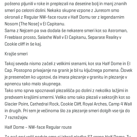
pošteno pljunili v roke in preplezali na desetine bolj in manj znanih
smeri po celotni dolini. Nekako skupne vzpone z Juretom smo
e
okronali z Regular NW-face route v Half Domu ter z legendarnim
Nosom (The Nose) v El Capitanu.
Sama z Nejcem pa sva dodala še nekatere smeri kot so Astroman,
Freeblast prosto, Salathe Wall v El Capitanu, Separate Reality v
n
Cookie cliff in še kaj.
Krajše smeri
Takoj seveda nismo začeli z velikimi stenami, kot sta Half Dome in El
a
Cap. Postopno privajanje na granit je bil tu ključnega pomena. Človek
je presenečen ko ugotovi, da imata plezanje v granitu in plezanje v
apnencu tako malo skupnega.
v
Tako smo sprva spoznavali plezališča po dolini z nekoliko lažjimi in
predvsem krajšimi smermi. Veliko smo tako plezali v sektorjih kot so
Glacier Point, Cathedral Rock, Cookie Cliff, Royal Arches, Camp 4 Wall
in drugih. Pri tem je večinoma šlo za plezanje smeri dolgih vse tja do
i
7 raztežajev.
Half Dome – NW-face Regular route