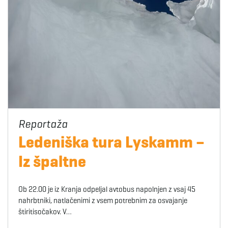
Ledeniška tura Lyskamm –
Iz špaltne
Ob 22.00 je iz Kranja odpeljal avtobus napolnjen z vsaj 45
nahrbtniki, natlačenimi z vsem potrebnim za osvajanje
štiritisočakov. V…