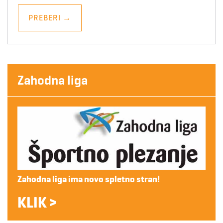
PREBERI
→
Zahodna liga
Zahodna liga ima novo spletno stran!
KLIK >