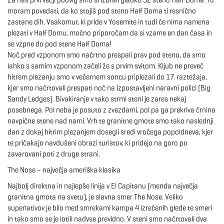
Za naš prvi večji podvig smo si izbrali gladko SZ steno Half Doma. Tu
g
moram povedati, da ko stojiš pod steno Half Doma ti resnično
zastane dih. Vsakomur, ki pride v Yosemite in tudi če nima namena
plezati v Half Domu, močno priporočam da si vzame en dan časa in
se vzpne do pod stene Half Doma!
a
Noč pred vzponom smo načrtno prespali prav pod steno, da smo
lahko s samim vzponom začeli že s prvim svitom. Kljub ne preveč
hitrem plezanju smo v večernem soncu priplezali do 17. raztežaja,
kjer smo načrtovali prespati noč na izpostavljeni naravni polici (Big
t
Sandy Ledges). Bivakiranje v tako strmi steni je zares nekaj
posebnega. Pol neba je posuto z zvezdami, pol pa ga prekriva črnina
navpične stene nad nami. Vrh te granitne gmote smo tako naslednji
dan z dokaj hitrim plezanjem dosegli sredi vročega popoldneva, kjer
i
te pričakajo navdušeni obrazi turistov, ki pridejo na goro po
zavarovani poti z druge strani.
The Nose – največja ameriška klasika
o
Najbolj direktna in najlepše linija v El Capitanu (menda največja
granitna gmota na svetu), je slavna smer The Nose. Veliko
superlativov je bilo med smrekami kampa 4 izrečenih glede te smeri
in tako smo se je lotili nadvse previdno. V steni smo načrtovali dva
n