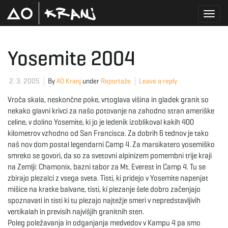
T
Yosemite 2004
o
2. 3. 2005
By
AO Kranj
under
Reportaže
Leave a reply
Vroča skala, neskončne poke, vrtoglava višina in gladek granit so
nekako glavni krivci za našo potovanje na zahodno stran ameriške
g
celine, v dolino Yosemite, ki jo je ledenik izoblikoval kakih 400
kilometrov vzhodno od San Francisca. Za dobrih 6 tednov je tako
naš nov dom postal legendarni Camp 4. Za marsikatero yosemiško
smreko se govori, da so za svetovni alpinizem pomembni trije kraji
g
na Zemlji: Chamonix, bazni tabor za Mt. Everest in Camp 4. Tu se
zbirajo plezalci z vsega sveta. Tisti, ki pridejo v Yosemite napenjat
mišice na kratke balvane, tisti, ki plezanje šele dobro začenjajo
spoznavati in tisti ki tu plezajo najtežje smeri v nepredstavljivih
l
vertikalah in previsih najvišjih granitnih sten.
Poleg poležavanja in odganjanja medvedov v Kampu 4 pa smo