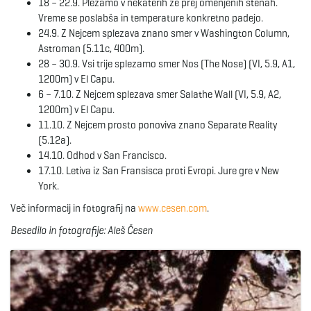
18 – 22.9. Plezamo v nekaterih že prej omenjenih stenah.
Vreme se poslabša in temperature konkretno padejo.
24.9. Z Nejcem splezava znano smer v Washington Column,
Astroman (5.11c, 400m).
28 – 30.9. Vsi trije splezamo smer Nos (The Nose) (VI, 5.9, A1,
1200m) v El Capu.
6 – 7.10. Z Nejcem splezava smer Salathe Wall (VI, 5.9, A2,
1200m) v El Capu.
11.10. Z Nejcem prosto ponoviva znano Separate Reality
(5.12a).
14.10. Odhod v San Francisco.
17.10. Letiva iz San Fransisca proti Evropi. Jure gre v New
York.
Več informacij in fotografij na
www.cesen.com
.
Besedilo in fotografije: Aleš Česen