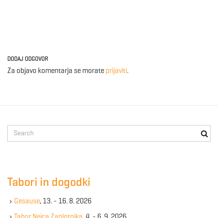
DODAJ ODGOVOR
Za objavo komentarja se morate
prijaviti
.
S
e
a
r
c
Tabori in dogodki
h
k
Gesause
, 13. - 16. 8. 2026
e
y
Tabor Nejca Zaplotnika
, 4. - 6. 9. 2026