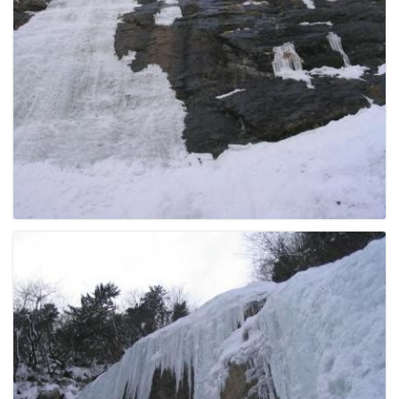
g
a
t
i
o
n