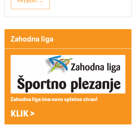
PREBERI
→
Zahodna liga
Zahodna liga ima novo spletno stran!
KLIK >