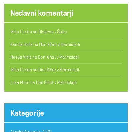
Nedavni komentarji
Miha Furlan
na
Direktna v Špiku
Kamila Hollá
na
Don Kihot v Marmoladi
Nastja Vidic
na
Don Kihot v Marmoladi
Miha Furlan
na
Don Kihot v Marmoladi
Luka Murn
na
Don Kihot v Marmoladi
Kategorije
Alpinistični smuk
(102)