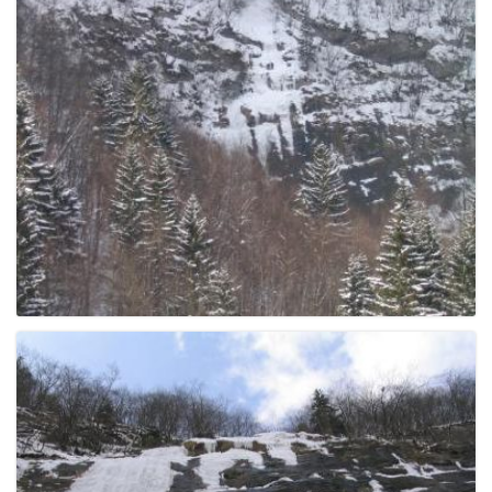
e
n
a
v
i