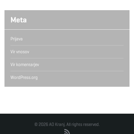
Meta
Prijava
Vir vnosov
Vir komentarjev
WordPress.org
© 2026 AO Kranj. All rights reserved.