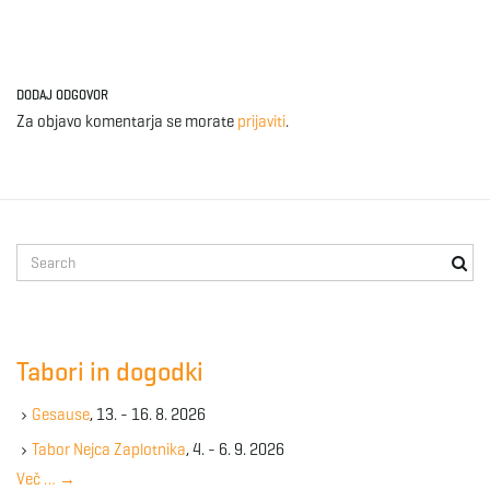
DODAJ ODGOVOR
Za objavo komentarja se morate
prijaviti
.
S
e
a
r
c
Tabori in dogodki
h
k
Gesause
, 13. - 16. 8. 2026
e
y
Tabor Nejca Zaplotnika
, 4. - 6. 9. 2026
w
Več …
→