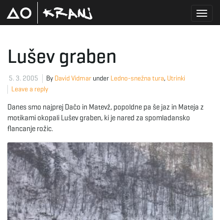
T
Lušev graben
o
5. 3. 2005
By
David Vidmar
under
Ledno-snežna tura
,
Utrinki
Leave a reply
Danes smo najprej Dačo in Matevž, popoldne pa še jaz in Mateja z
g
motikami okopali Lušev graben, ki je nared za spomladansko
flancanje rožic.
g
l