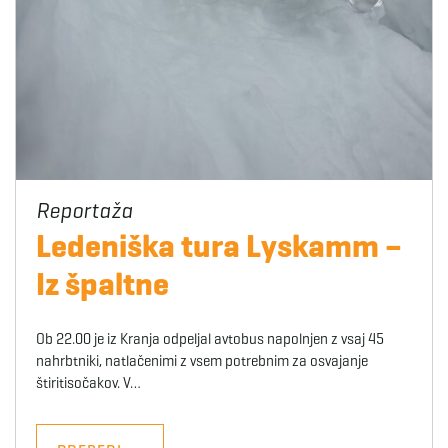
Ledeniška tura Lyskamm –
Iz špaltne
Ob 22.00 je iz Kranja odpeljal avtobus napolnjen z vsaj 45
nahrbtniki, natlačenimi z vsem potrebnim za osvajanje
štiritisočakov. V…