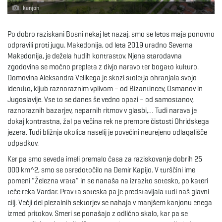
kanjon
e
Po dobro raziskani Bosni nekaj let nazaj, smo se letos maja ponovno
odpravili proti jugu. Makedonija, od leta 2019 uradno Severna
Makedonija, je dežela hudih kontrastov. Njena starodavna
n
zgodovina se močno prepleta z divjo naravo ter bogato kulturo.
Domovina Aleksandra Velikega je skozi stoletja ohranjala svojo
identito, kljub raznoraznim vplivom – od Bizantincev, Osmanov in
Jugoslavije. Vse to se danes še vedno opazi – od samostanov,
a
raznoraznih bazarjev, neparnih ritmov v glasbi,… Tudi narava je
dokaj kontrastna, žal pa večina rek ne premore čistosti Ohridskega
jezera. Tudi bližnja okolica naselij je povečini neurejeno odlagališče
odpadkov.
v
Ker pa smo seveda imeli premalo časa za raziskovanje dobrih 25
000 km^2, smo se osredotočilo na Demir Kapijo. V turščini ime
pomeni “Železna vrata” in se nanaša na izrazito sotesko, po kateri
i
teče reka Vardar. Prav ta soteska pa je predstavljala tudi naš glavni
cilj. Večji del plezalnih sektorjev se nahaja v manjšem kanjonu enega
izmed pritokov. Smeri se ponašajo z odlično skalo, kar pa se