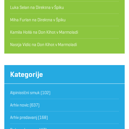
Luka Selan
na
Direktna v Špiku
Miha Furlan
na
Direktna v Špiku
Kamila Hollá
na
Don Kihot v Marmoladi
Nastja Vidic
na
Don Kihot v Marmoladi
Kategorije
Alpinistični smuk
(102)
Arhiv novic
(637)
Arhiv predavanj
(168)