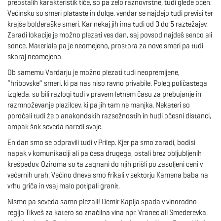
preostalih karakteristik tiče, so pa zelo raznovrstne, tudi glede ocen.
g
Večinsko so smeri plataste in dolge, vendar se najdejo tudi previsi ter
krajše bolderaške smeri. Kar nekaj jih ima tudi od 3 do 5 raztežajev.
Zaradi lokacije je možno plezati ves dan, saj povsod najdeš senco ali
sonce. Materiala pa je neomejeno, prostora za nove smeri pa tudi
a
skoraj neomejeno.
Ob samemu Vardarju je možno plezati tudi neopremljene,
“hribovske” smeri, ki pa nas niso ravno privabile. Poleg poličastega
t
izgleda, so bili razlogi tudi v pravem letnem času za prebujanje in
razmnoževanje plazilcev, ki pa jih tam ne manjka. Nekateri so
poročali tudi že o anakondskih razsežnostih in hudi očesni distanci,
ampak šok seveda naredi svoje.
i
En dan smo se odpravili tudi v Prilep. Kjer pa smo zaradi, bodisi
napak v komunikaciji ali pa česa drugega, ostali brez obljubljenih
krešpedov. Oziroma so ta zagnani do njih prišli po zasoljeni ceni v
o
večernih urah. Večino dneva smo frikali v sektorju Kamena baba na
vrhu griča in vsaj malo potipali granit.
Nismo pa seveda samo plezali! Demir Kapija spada v vinorodno
regijo Tikveš za katero so značilna vina npr. Vranec ali Smederevka.
n