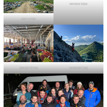
kamena baba
pot v prilep
skopje tržnica
pozabljeni kraj