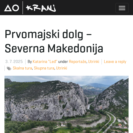
T
Prvomajski dolg –
Severna Makedonija
o
3. 7. 2025
By
Katarina "Leđ"
under
Reportaže
,
Utrinki
Leave a reply
Skalna tura
,
Skupna tura
,
Utrinki
g
g
l