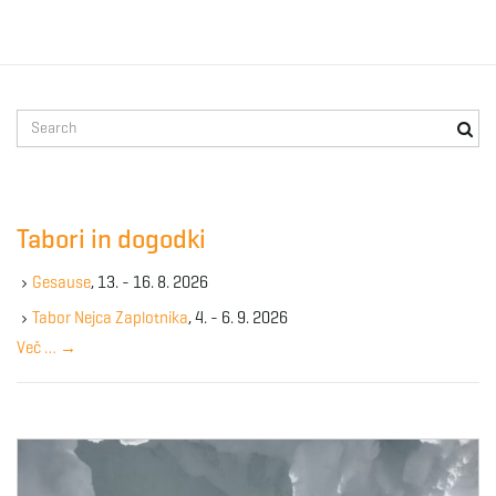
S
e
a
r
c
Tabori in dogodki
h
k
Gesause
, 13. - 16. 8. 2026
e
y
Tabor Nejca Zaplotnika
, 4. - 6. 9. 2026
w
Več …
→
o
r
d