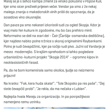
Matej se je s šefico kampa zmenil za vinsko pokušino v Popovi Kuli,
kjer smo sicer preživeli prijeten večer. Vendar pa smo z že nekaj
malega znanja o makedonskih vinih prišli do spoznanja, da je
sosedovo vino okusnejše.
Dan pavze pa smo nekateri izkoristili tudi za ogled Skopja. Kdor je
vsaj malo fen kulture in zgodovine, mu bo čas prehitro minil.
Neformalno se deli na stari del – Čair (Čaršija-osmanska dediščina),
kjer najdete nabito polne tržnice s skoraj originalnimi Raybankami.
Polno je tudi čevapdžinic, kjer pa točijo tudi pivo. Južni od Vardarja je
mesto modernejšo. S krajšim sprehodom si lahko pogledate
urbanistično-kulturni projekt “Skopje 2014” – ogromno kipov in
neoklasisističnih fasad.
Pa, da ne bom komentirala samo okolice, ljudje so neizmerno
prijazni!
Na kratko: “Fak, kera huda skala!”; “Tole Skopsko pa res paše”; “Dej
tistle čevapčič probi”; “Je rekla, da ma nečaka v Lublan”.
Najlepša hvala Mateju za organizacijo. In pa potrpežljivost
namenjeno temu utrinku.