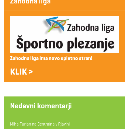
Zahodna liga
Zahodna liga ima novo spletno stran!
KLIK >
Nedavni komentarji
Miha Furlan
na
Centralna v Rjavini