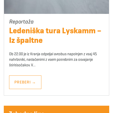
Ledeniška tura Lyskamm –
Iz špaltne
Ob 22.00 je iz Kranja odpeljal avtobus napolnjen z vsaj 45
nahrbtniki, natlačenimi z vsem potrebnim za osvajanje
štiritisočakov. V…
PREBERI
→