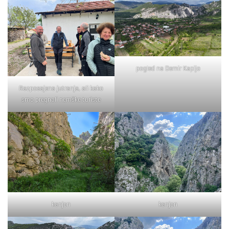
pogled na Demir Kapijo
Razposajena jutranja, ali kako
smo pregnali nemške turiste
kanjon
kanjon