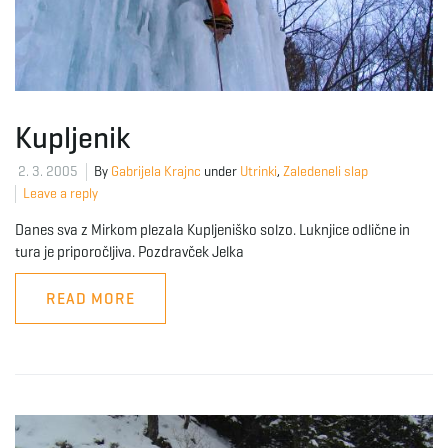
e
n
Kupljenik
2. 3. 2005
By
Gabrijela Krajnc
under
Utrinki
,
Zaledeneli slap
Leave a reply
a
Danes sva z Mirkom plezala Kupljeniško solzo. Luknjice odlične in
tura je priporočljiva. Pozdravček Jelka
v
READ MORE
i