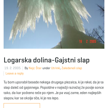
Logarska dolina-Gajstni slap
19. 2. 2005
By
Nejc Šter
under
Utrinki
,
Zaledeneli slap
Leave a reply
Tu bom uporabil besede nekega drugega plezalca, ki je rekel, da je ta
slap daleč od gajstnega. Popoldne v najtežji raztežaj že posije sonce
tako, da kar pošteno teče po njem. Je pa vsaj zame, eden najlepših
slapov, kar se okolja tiče, ki je res lepo.