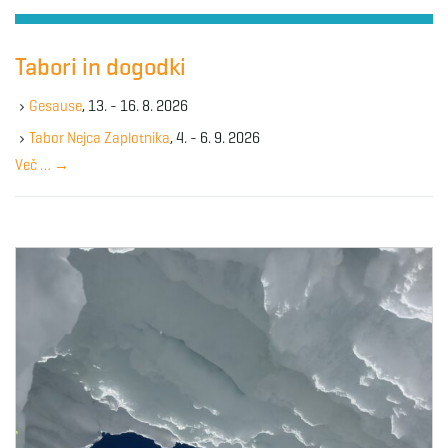
r
c
h
Tabori in dogodki
k
e
Gesause
, 13. - 16. 8. 2026
y
Tabor Nejca Zaplotnika
, 4. - 6. 9. 2026
w
Več …
→
o
r
d