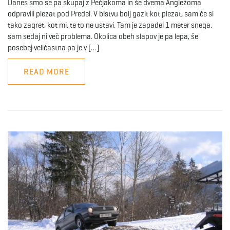
Danes smo se pa skupaj z Pečjakoma in še dvema Angležoma
odpravili plezat pod Predel. V bistvu bolj gazit kot plezat, sam če si
tako zagret, kot mi, te to ne ustavi. Tam je zapadel 1 meter snega,
sam sedaj ni več problema. Okolica obeh slapov je pa lepa, še
posebej veličastna pa je v […]
READ MORE