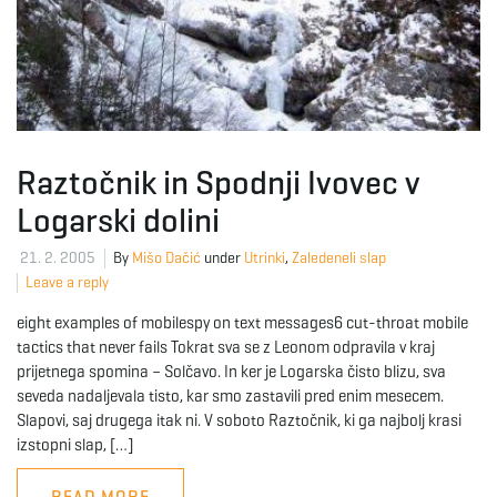
Raztočnik in Spodnji Ivovec v
Logarski dolini
21. 2. 2005
By
Mišo Dačić
under
Utrinki
,
Zaledeneli slap
Leave a reply
eight examples of mobilespy on text messages6 cut-throat mobile
tactics that never fails Tokrat sva se z Leonom odpravila v kraj
prijetnega spomina – Solčavo. In ker je Logarska čisto blizu, sva
seveda nadaljevala tisto, kar smo zastavili pred enim mesecem.
Slapovi, saj drugega itak ni. V soboto Raztočnik, ki ga najbolj krasi
izstopni slap, […]
READ MORE