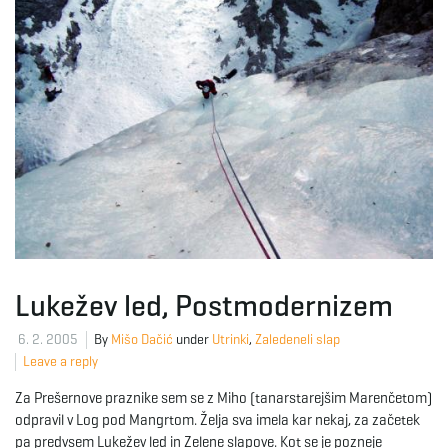
Lukežev led, Postmodernizem
6. 2. 2005
By
Mišo Dačić
under
Utrinki
,
Zaledeneli slap
Leave a reply
Za Prešernove praznike sem se z Miho (tanarstarejšim Marenčetom)
odpravil v Log pod Mangrtom. Želja sva imela kar nekaj, za začetek
pa predvsem Lukežev led in Zelene slapove. Kot se je pozneje