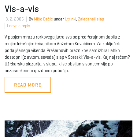
Vis-a-vis
8. 2. 2005
By
Mišo Dačić
under
Utrinki
,
Zaledeneli slap
Leave a reply
V pasjem mrazu torkovega jutra sva se pred ferajnom dobila z
mojim letošnjim tečajnikom Anžetom Kovačičem. Za zaključek
podaljšanega vikenda Prešernovih praznikov, sem izbral lahko
dostopni (z avtom, seveda) slap v Soteski: Vis-a-vis. Kaj naj rečem?
Užitkarska plezarija, v slapu, ki se obsijan s soncem vije po
nezasneženem gozdnem pobočju.
READ MORE