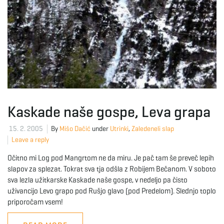
Kaskade naše gospe, Leva grapa
15. 2. 2005
By
Mišo Dačić
under
Utrinki
,
Zaledeneli slap
Leave a reply
Očitno mi Log pod Mangrtom ne da miru. Je pač tam še preveč lepih
slapov za splezat. Tokrat sva tja odšla z Robijem Bečanom. V soboto
sva lezla užitkarske Kaskade naše gospe, v nedeljo pa čisto
uživancijo Levo grapo pod Rušjo glavo (pod Predelom). Slednjo toplo
priporočam vsem!