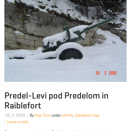
g
a
t
i
Predel-Levi pod Predelom in
Raiblefort
o
26. 2. 2005
By
Nejc Šter
under
Utrinki
,
Zaledeneli slap
Leave a reply
n