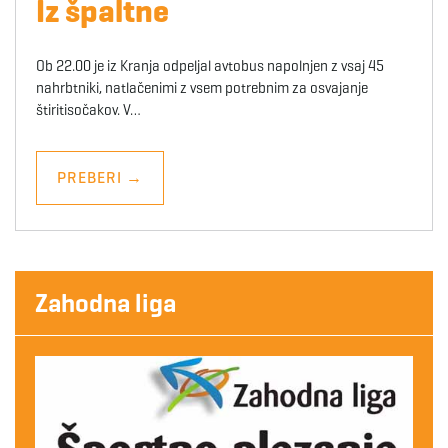
Iz špaltne
Ob 22.00 je iz Kranja odpeljal avtobus napolnjen z vsaj 45
nahrbtniki, natlačenimi z vsem potrebnim za osvajanje
štiritisočakov. V…
PREBERI
→
Zahodna liga