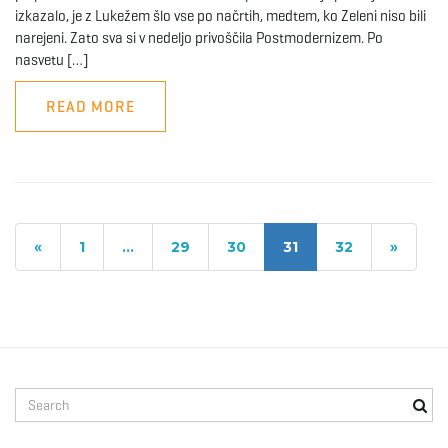
izkazalo, je z Lukežem šlo vse po načrtih, medtem, ko Zeleni niso bili
narejeni. Zato sva si v nedeljo privoščila Postmodernizem. Po
nasvetu […]
READ MORE
«
1
…
29
30
31
32
»
S
e
a