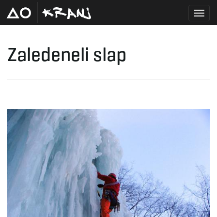
T
Zaledeneli slap
o
g
g
l