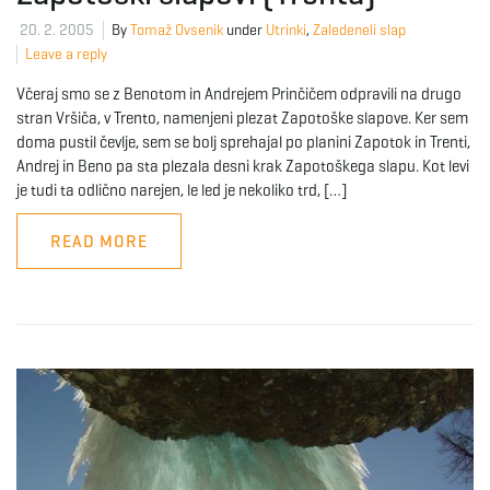
20. 2. 2005
By
Tomaž Ovsenik
under
Utrinki
,
Zaledeneli slap
Leave a reply
Včeraj smo se z Benotom in Andrejem Prinčičem odpravili na drugo
stran Vršiča, v Trento, namenjeni plezat Zapotoške slapove. Ker sem
doma pustil čevlje, sem se bolj sprehajal po planini Zapotok in Trenti,
Andrej in Beno pa sta plezala desni krak Zapotoškega slapu. Kot levi
je tudi ta odlično narejen, le led je nekoliko trd, […]
READ MORE