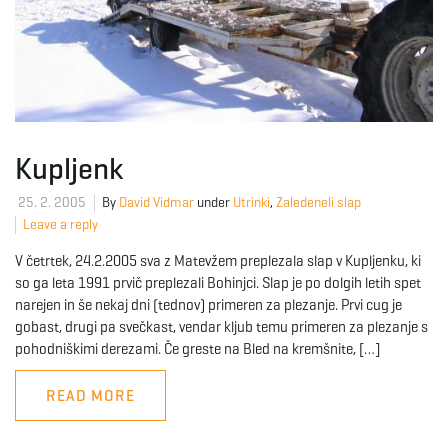
Kupljenk
25. 2. 2005
By
David Vidmar
under
Utrinki
,
Zaledeneli slap
Leave a reply
V četrtek, 24.2.2005 sva z Matevžem preplezala slap v Kupljenku, ki
so ga leta 1991 prvič preplezali Bohinjci. Slap je po dolgih letih spet
narejen in še nekaj dni (tednov) primeren za plezanje. Prvi cug je
gobast, drugi pa svečkast, vendar kljub temu primeren za plezanje s
pohodniškimi derezami. Če greste na Bled na kremšnite, […]
READ MORE