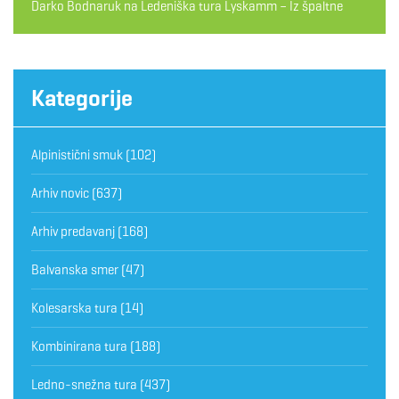
Darko Bodnaruk
na
Ledeniška tura Lyskamm – Iz špaltne
Kategorije
Alpinistični smuk
(102)
Arhiv novic
(637)
Arhiv predavanj
(168)
Balvanska smer
(47)
Kolesarska tura
(14)
Kombinirana tura
(188)
Ledno-snežna tura
(437)