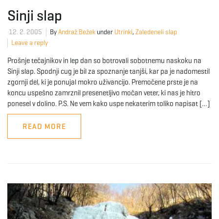
Sinji slap
12. 2. 2005
By
Andraž Bežek
under
Utrinki
,
Zaledeneli slap
Leave a reply
Prošnje tečajnikov in lep dan so botrovali sobotnemu naskoku na
Sinji slap. Spodnji cug je bil za spoznanje tanjši, kar pa je nadomestil
zgornji del, ki je ponujal mokro uživancijo. Premočene prste je na
koncu uspešno zamrznil presenetljivo močan veter, ki nas je hitro
ponesel v dolino. P.S. Ne vem kako uspe nekaterim toliko napisat […]
READ MORE