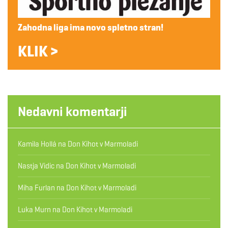
Zahodna liga ima novo spletno stran!
KLIK >
Nedavni komentarji
Kamila Hollá
na
Don Kihot v Marmoladi
Nastja Vidic
na
Don Kihot v Marmoladi
Miha Furlan
na
Don Kihot v Marmoladi
Luka Murn
na
Don Kihot v Marmoladi