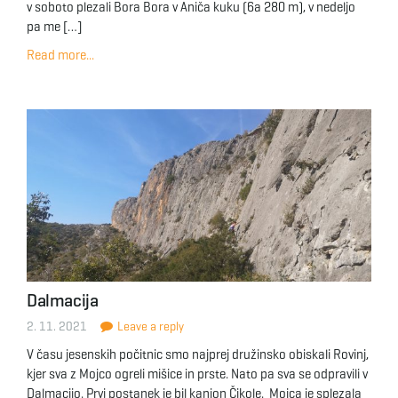
v soboto plezali Bora Bora v Aniča kuku (6a 280 m), v nedeljo
pa me […]
Read more...
Dalmacija
2. 11. 2021
Leave a reply
V času jesenskih počitnic smo najprej družinsko obiskali Rovinj,
kjer sva z Mojco ogreli mišice in prste. Nato pa sva se odpravili v
Dalmacijo. Prvi postanek je bil kanjon Čikole. Mojca je splezala