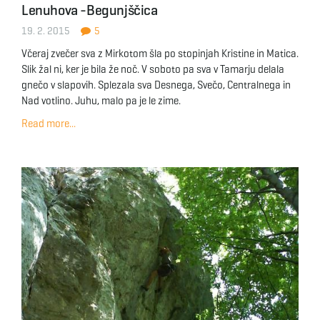
Lenuhova -Begunjščica
g
19. 2. 2015
5
Včeraj zvečer sva z Mirkotom šla po stopinjah Kristine in Matica.
Slik žal ni, ker je bila že noč. V soboto pa sva v Tamarju delala
a
gnečo v slapovih. Splezala sva Desnega, Svečo, Centralnega in
Nad votlino. Juhu, malo pa je le zime.
Read more...
t
i
o
n