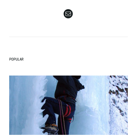
e
n
POPULAR
a
v
i