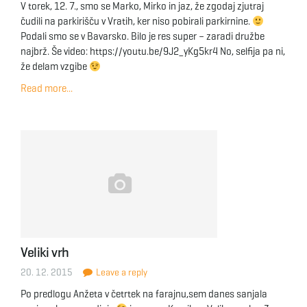
V torek, 12. 7., smo se Marko, Mirko in jaz, že zgodaj zjutraj
čudili na parkirišču v Vratih, ker niso pobirali parkirnine.
Podali smo se v Bavarsko. Bilo je res super – zaradi družbe
najbrž. Še video: https://youtu.be/9J2_yKg5kr4 No, selfija pa ni,
že delam vzgibe
Read more...
Veliki vrh
20. 12. 2015
Leave a reply
Po predlogu Anžeta v četrtek na farajnu,sem danes sanjala