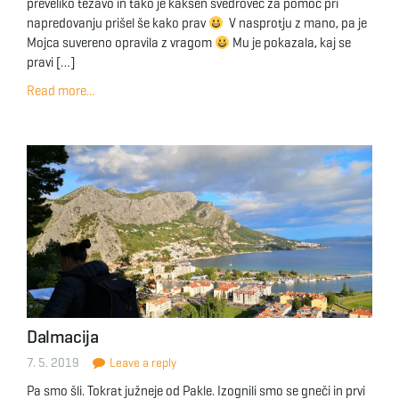
preveliko težavo in tako je kakšen svedrovec za pomoč pri
napredovanju prišel še kako prav
V nasprotju z mano, pa je
Mojca suvereno opravila z vragom
Mu je pokazala, kaj se
pravi […]
Read more...
Dalmacija
7. 5. 2019
Leave a reply
Pa smo šli. Tokrat južneje od Pakle. Izognili smo se gneči in prvi