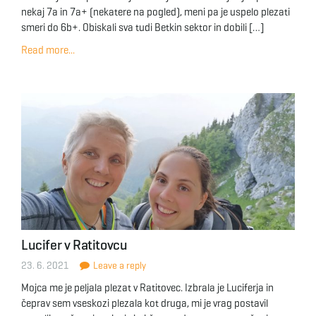
nekaj 7a in 7a+ (nekatere na pogled), meni pa je uspelo plezati
smeri do 6b+. Obiskali sva tudi Betkin sektor in dobili […]
Read more...
Lucifer v Ratitovcu
23. 6. 2021
Leave a reply
Mojca me je peljala plezat v Ratitovec. Izbrala je Luciferja in
čeprav sem vseskozi plezala kot druga, mi je vrag postavil