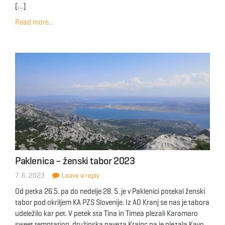
[…]
Read more...
Paklenica – ženski tabor 2023
7. 6. 2023
Leave a reply
Od petka 26.5. pa do nedelje 28. 5. je v Paklenici potekal ženski
tabor pod okriljem KA PZS Slovenije. Iz AO Kranj se nas je tabora
udeležilo kar pet. V petek sta Tina in Timea plezali Karamaro
sweet temptation, družinska naveza Krajnc pa je plezala Kavo