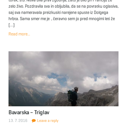
torek, 9.8. Nisva bila prav zgodnja, zato je bilo pri Franciju že
zelo živo. Pozdravila sva in obljubila, da se na povratku oglasiva,
saj sva nameravala preizkusiti narejene spuste iz Dolgega
hrbta. Sama smer me je , čeravno sem jo pred mnogimi leti že
[…]
Read more...
Bavarska – Triglav
13. 7. 2016
Leave a reply