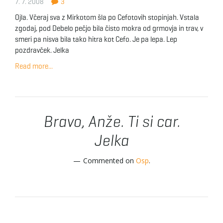
7. 7. 2008
3
Ojla. Včeraj sva z Mirkotom šla po Cefotovih stopinjah. Vstala
zgodaj, pod Debelo pečjo bila čisto mokra od grmovja in trav, v
smeri pa nisva bila tako hitra kot Cefo. Je pa lepa. Lep
pozdravček. Jelka
Read more...
Bravo, Anže. Ti si car.
Jelka
Commented on
Osp
.