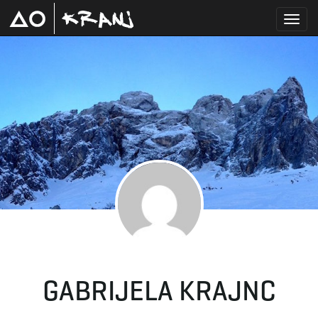
T
o
g
g
GABRIJELA KRAJNC
l