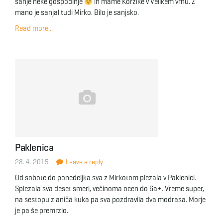
sanje neke gospodinje
in mame Korzike v Velikem vrhu. Z
mano je sanjal tudi Mirko. Bilo je sanjsko.
Read more...
Paklenica
28. 4. 2015
Leave a reply
Od sobote do ponedeljka sva z Mirkotom plezala v Paklenici.
Splezala sva deset smeri, večinoma ocen do 6a+. Vreme super,
na sestopu z aniča kuka pa sva pozdravila dva modrasa. Morje
je pa še premrzlo.