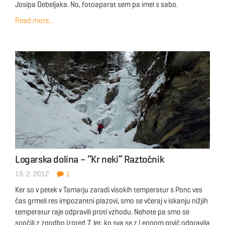
Josipa Debeljaka. No, fotoaparat sem pa imel s sabo.
Read more...
Logarska dolina – “Kr neki” Raztočnik
19. 2. 2012
1
Ker so v petek v Tamarju zaradi visokih temperatur s Ponc ves
čas grmeli res impozantni plazovi, smo se včeraj v iskanju nižjih
temperatur raje odpravili proti vzhodu. Nehote pa smo se
soočili z zgodbo izpred 7. let, ko sva se z Leonom prvič odpravila