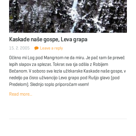
Kaskade naše gospe, Leva grapa
15. 2. 2005
Leave a reply
Očitno mi Log pod Mangrtom ne da miru. Je pač tam še preveč
lepih slapov za splezat. Tokrat sva tja odšla z Robijem
Bečanom. V soboto sva lezla užitkarske Kaskade naše gospe, v
nedeljo pa čisto uživancijo Levo grapo pod Rušjo glavo (pod
Predelom). Slednjo toplo priporočam vsem!
Read more...