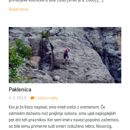
primerjava vodnička iz leta 1990 (smer je iz 1980) […]
Read more...
Paklenica
4. 5. 2013
Leave a reply
Kot je že Keco napisal, smo imeli srečo z vremenom. Če
odmislim deževno noč prejšnjo soboto, smo ujeli najtoplejših
pet dni teh praznikov. Ker sem imel v navezi popolno začetnico,
so bile temu primerne tudi smeri: Izduženo rebro, Nosorog,