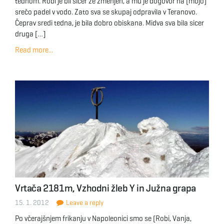
tednom. Robi je bil sicer že zmenjen, a mu je dogovor na (mojo)
srečo padel v vodo. Zato sva se skupaj odpravila v Teranovo.
Čeprav sredi tedna, je bila dobro obiskana. Midva sva bila sicer
druga […]
Read more...
Vrtača 2181m, Vzhodni žleb Y in Južna grapa
15. 1. 2012
Leave a reply
Po včerajšnjem frikanju v Napoleonici smo se (Robi, Vanja,