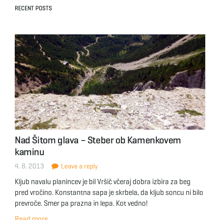
RECENT POSTS
Nad Šitom glava – Steber ob Kamenkovem
kaminu
4. 8. 2013
Leave a reply
Kljub navalu planincev je bil Vršič včeraj dobra izbira za beg
pred vročino. Konstantna sapa je skrbela, da kljub soncu ni bilo
prevroče. Smer pa prazna in lepa. Kot vedno!
Read more...