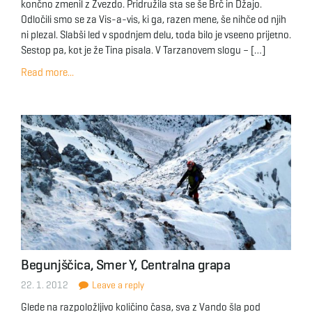
končno zmenil z Zvezdo. Pridružila sta se še Brč in Džajo.
Odločili smo se za Vis-a-vis, ki ga, razen mene, še nihče od njih
ni plezal. Slabši led v spodnjem delu, toda bilo je vseeno prijetno.
Sestop pa, kot je že Tina pisala. V Tarzanovem slogu – […]
Read more...
Begunjščica, Smer Y, Centralna grapa
22. 1. 2012
Leave a reply
Glede na razpoložljivo količino časa, sva z Vando šla pod