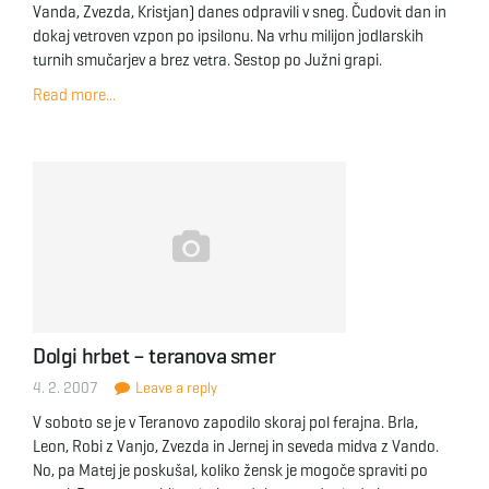
Vanda, Zvezda, Kristjan) danes odpravili v sneg. Čudovit dan in
dokaj vetroven vzpon po ipsilonu. Na vrhu milijon jodlarskih
turnih smučarjev a brez vetra. Sestop po Južni grapi.
Read more...
Dolgi hrbet – teranova smer
4. 2. 2007
Leave a reply
V soboto se je v Teranovo zapodilo skoraj pol ferajna. Brla,
Leon, Robi z Vanjo, Zvezda in Jernej in seveda midva z Vando.
No, pa Matej je poskušal, koliko žensk je mogoče spraviti po