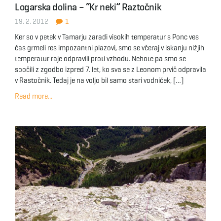
Logarska dolina – “Kr neki” Raztočnik
g
19. 2. 2012
1
Ker so v petek v Tamarju zaradi visokih temperatur s Ponc ves
čas grmeli res impozantni plazovi, smo se včeraj v iskanju nižjih
a
temperatur raje odpravili proti vzhodu. Nehote pa smo se
soočili z zgodbo izpred 7. let, ko sva se z Leonom prvič odpravila
v Rastočnik. Tedaj je na voljo bil samo stari vodniček, […]
t
Read more...
i
o
n