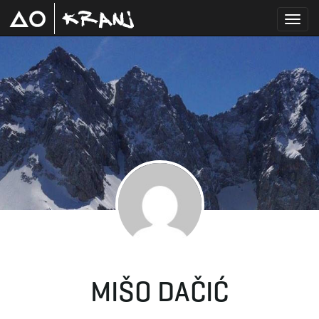
T
o
g
g
MIŠO DAČIĆ
l