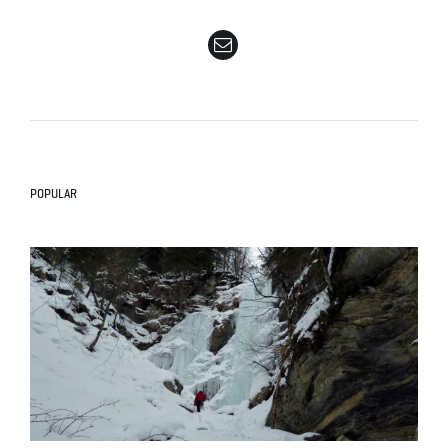
e
n
POPULAR
a
v
i