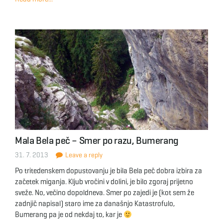
Mala Bela peč – Smer po razu, Bumerang
31. 7. 2013
Leave a reply
Po tritedenskem dopustovanju je bila Bela peč dobra izbira za
začetek miganja. Kljub vročini v dolini, je bilo zgoraj prijetno
sveže. No, večino dopoldneva. Smer po zajedi je (kot sem že
zadnjič napisal) staro ime za današnjo Katastrofulo,
Bumerang pa je od nekdaj to, kar je