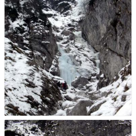
e
n
a
v
i