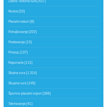
Ledno-snežna tura
(437)
Novice
(53)
Plezalni tabori
(8)
Pohajkovanje
(222)
Predavanja
(13)
Pristop
(137)
Reportaže
(115)
Skalna tura
(1.314)
Skupna tura
(149)
Športno plezalni vzpon
(569)
Tekmovanje
(41)