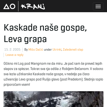
T
Kaskade naše gospe,
Leva grapa
o
15. 2. 2005
By
Mišo Dačić
under
Utrinki
,
Zaledeneli slap
Leave a reply
g
Očitno mi Log pod Mangrtom ne da miru. Je pač tam še preveč lepih
slapov za splezat. Tokrat sva tja odšla z Robijem Bečanom. V soboto
sva lezla užitkarske Kaskade naše gospe, v nedeljo pa čisto
g
uživancijo Levo grapo pod Rušjo glavo (pod Predelom). Slednjo toplo
priporočam vsem!
l