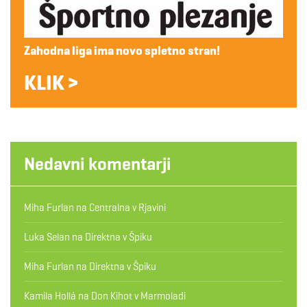
Zahodna liga ima novo spletno stran!
KLIK >
Nedavni komentarji
Miha Furlan
na
Centralna v Rjavini
Luka Selan
na
Direktna v Špiku
Miha Furlan
na
Direktna v Špiku
Kamila Hollá
na
Don Kihot v Marmoladi