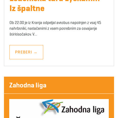
Iz špaltne
Ob 22.00 je iz Kranja odpeljal avtobus napolnjen z vsaj 45
nahrbtniki, natlačenimi z vsem potrebnim za osvajanje
štiritisočakov. V…
PREBERI
→
Zahodna liga