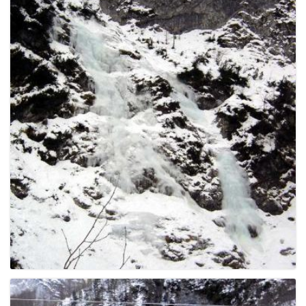
g
a
t
i
o
n