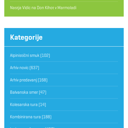
Nastja Vidic
na
Don Kihot v Marmoladi
Kategorije
Alpinistični smuk
(102)
Arhiv novic
(637)
Arhiv predavanj
(168)
Balvanska smer
(47)
Kolesarska tura
(14)
Kombinirana tura
(188)