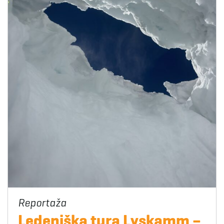
Ledeniška tura Lyskamm –