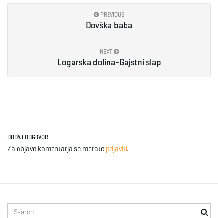
PREVIOUS
Dovška baba
NEXT
Logarska dolina-Gajstni slap
DODAJ ODGOVOR
Za objavo komentarja se morate
prijaviti
.
S