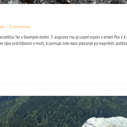
inki
2 comments
ezališča Ter v Savinjski dolini. 7. avgusta mu je uspel vzpon v smeri Pot v X 
er tipa vzdržljivosti v moči, ki ponuja zelo lepo plezanje po kapnikih, poličk