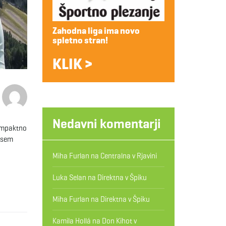
Zahodna liga ima novo
spletno stran!
KLIK >
Nedavni komentarji
kompaktno
r sem
Miha Furlan
na
Centralna v Rjavini
Luka Selan
na
Direktna v Špiku
Miha Furlan
na
Direktna v Špiku
Kamila Hollá
na
Don Kihot v