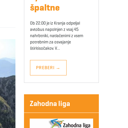
špaltne
Ob 22.00 je iz Kranja odpeljal
avtobus napolnjen z vsaj 45
nahrbtniki, natlačenimi z vsem
potrebnim za osvajanje
štiritisočakov. V…
PREBERI
→
Zahodna liga