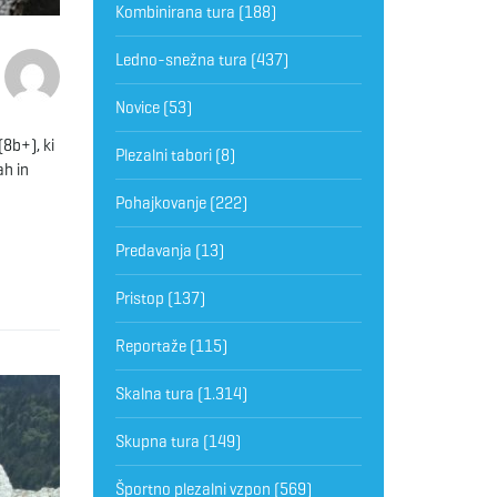
Kombinirana tura
(188)
Ledno-snežna tura
(437)
Novice
(53)
(8b+), ki
Plezalni tabori
(8)
ah in
Pohajkovanje
(222)
Predavanja
(13)
Pristop
(137)
Reportaže
(115)
Skalna tura
(1.314)
Skupna tura
(149)
Športno plezalni vzpon
(569)