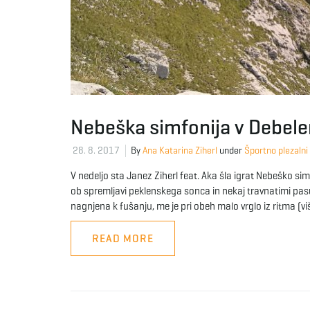
Nebeška simfonija v Debel
28. 8. 2017
By
Ana Katarina Ziherl
under
Športno plezalni
V nedeljo sta Janez Ziherl feat. Aka šla igrat Nebeško sim
ob spremljavi peklenskega sonca in nekaj travnatimi pasus
nagnjena k fušanju, me je pri obeh malo vrglo iz ritma (vi
READ MORE