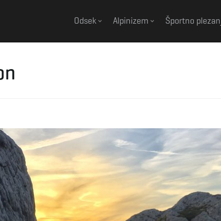
Odsek
Alpinizem
Športno plezan
on