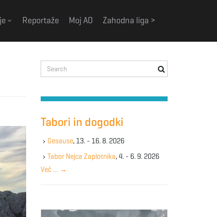
je
Reportaže
Moj AO
Zahodna liga >
S
e
a
r
c
h
Tabori in dogodki
k
e
Gesause
, 13. - 16. 8. 2026
y
Tabor Nejca Zaplotnika
, 4. - 6. 9. 2026
w
Več …
→
o
r
d