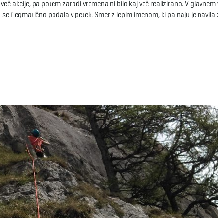
eč akcije, pa potem zaradi vremena ni bilo kaj več realizirano. V glavnem
va se flegmatično podala v petek. Smer z lepim imenom, ki pa naju je navila 