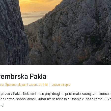
vembrska Pakla
ura
,
Športno plezalni vzpon
,
Utrinki
Leave a reply
i plezat v Paklo. Nekateri malo prej, drugi so prišli malo kasneje, na koncu
ezalno formo, sobno jakost, kuharske veščine in gužvanje v “base kampu”. 
[…]