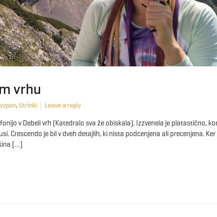
em vrhu
 vzpon
,
Utrinki
Leave a reply
fonijo v Debeli vrh (Katedralo sva že obiskala). Izzvenela je platastično, 
i. Crescendo je bil v dveh detajlih, ki nista podcenjena ali precenjena. Ke
šina […]