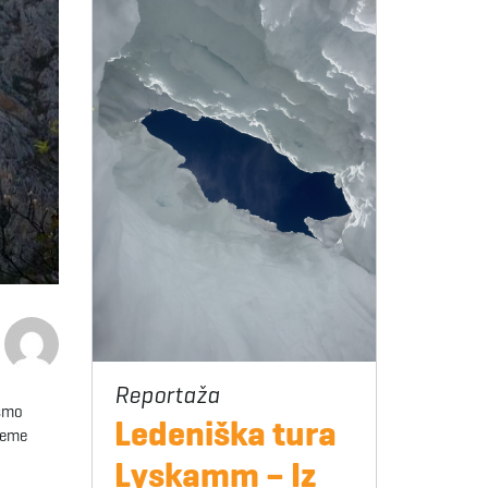
 smo
Ledeniška tura
Vreme
Lyskamm – Iz