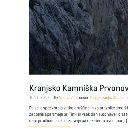
Kranjsko Kamniška Prvono
6. 11. 2017
By
Nastja Vidic
under
Pohajkovanje
,
Skupna t
Pa se je spet zbrala velika druščina in za praznike smo šl
zapolnili apartmaje pri Tinki in vsak dan stopnjevali pl
nam je odlično služilo, zdravje pa nekaterim malo manj. 