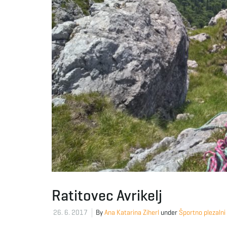
Ratitovec Avrikelj
26. 6. 2017
By
Ana Katarina Ziherl
under
Športno plezalni