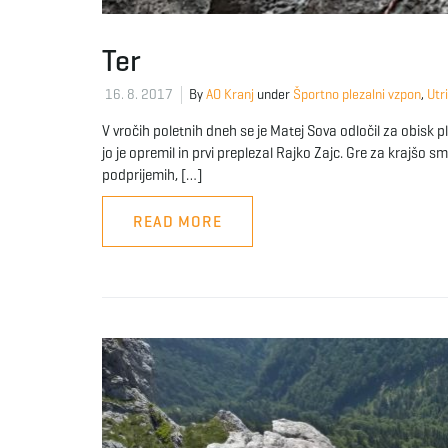
Ter
16. 8. 2017
By
AO Kranj
under
Športno plezalni vzpon
,
Utr
V vročih poletnih dneh se je Matej Sova odločil za obisk pl
jo je opremil in prvi preplezal Rajko Zajc. Gre za krajšo sm
podprijemih, […]
READ MORE