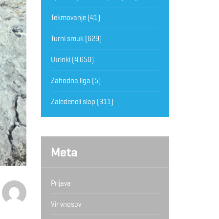
Tekmovanje
(41)
Turni smuk
(629)
Utrinki
(4.650)
Zahodna liga
(5)
Zaledeneli slap
(311)
Meta
Prijava
Vir vnosov