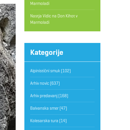
Marmoladi
Nastja Vidic
na
Don Kihot v
Marmoladi
Kategorije
Alpinistični smuk
(102)
Arhiv novic
(637)
Arhiv predavanj
(168)
Balvanska smer
(47)
Kolesarska tura
(14)