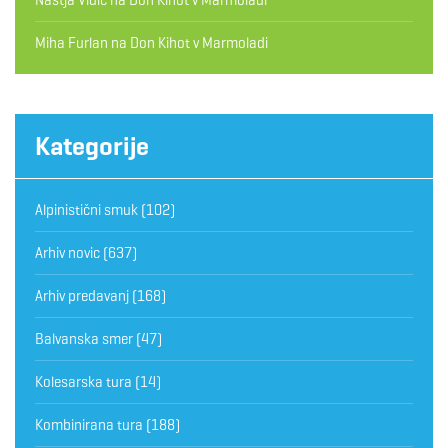
Miha Furlan
na
Don Kihot v Marmoladi
Kategorije
Alpinistični smuk
(102)
Arhiv novic
(637)
Arhiv predavanj
(168)
Balvanska smer
(47)
Kolesarska tura
(14)
Kombinirana tura
(188)