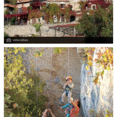
vaška veduta