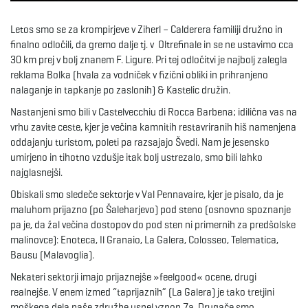
e
Letos smo se za krompirjeve v Ziherl – Calderera familiji družno in
finalno odločili, da gremo dalje tj. v Oltrefinale in se ne ustavimo cca
30 km prej v bolj znanem F. Ligure. Pri tej odločitvi je najbolj zalegla
reklama Bolka (hvala za vodniček v fizični obliki in prihranjeno
n
nalaganje in tapkanje po zaslonih) & Kastelic družin.
Nastanjeni smo bili v Castelvecchiu di Rocca Barbena; idilična vas na
vrhu zavite ceste, kjer je večina kamnitih restavriranih hiš namenjena
oddajanju turistom, poleti pa razsajajo Švedi. Nam je jesensko
a
umirjeno in tihotno vzdušje itak bolj ustrezalo, smo bili lahko
najglasnejši.
Obiskali smo sledeče sektorje v Val Pennavaire, kjer je pisalo, da je
v
maluhom prijazno (po Šaleharjevo) pod steno (osnovno spoznanje
pa je, da žal večina dostopov do pod sten ni primernih za predšolske
malinovce): Enoteca, Il Granaio, La Galera, Colosseo, Telematica,
Bausu (Malavoglia).
i
Nekateri sektorji imajo prijaznejše »feelgood« ocene, drugi
realnejše. V enem izmed “taprijaznih” (La Galera) je tako tretjini
moškega dela naše združbe uspel vzpon 7a. Drugače smo