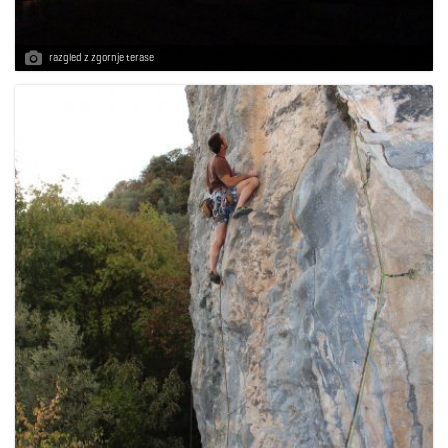
razgled z zgornje terase