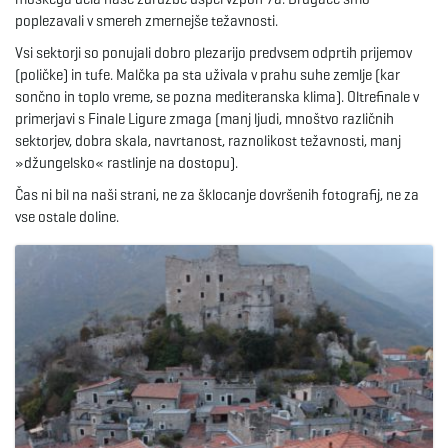
g
poplezavali v smereh zmernejše težavnosti.
Vsi sektorji so ponujali dobro plezarijo predvsem odprtih prijemov
(poličke) in tufe. Malčka pa sta uživala v prahu suhe zemlje (kar
sončno in toplo vreme, se pozna mediteranska klima). Oltrefinale v
a
primerjavi s Finale Ligure zmaga (manj ljudi, mnoštvo različnih
sektorjev, dobra skala, navrtanost, raznolikost težavnosti, manj
»džungelsko« rastlinje na dostopu).
t
Čas ni bil na naši strani, ne za šklocanje dovršenih fotografij, ne za
vse ostale doline.
i
o
n