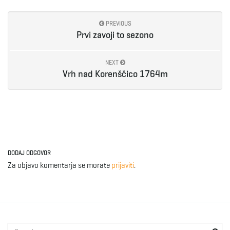
PREVIOUS
Prvi zavoji to sezono
NEXT
Vrh nad Korenščico 1764m
DODAJ ODGOVOR
Za objavo komentarja se morate
prijaviti
.
S