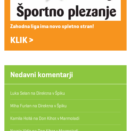
Zahodna liga ima novo spletno stran!
KLIK >
Nedavni komentarji
Luka Selan
na
Direktna v Špiku
Miha Furlan
na
Direktna v Špiku
Kamila Hollá
na
Don Kihot v Marmoladi
Nastja Vidic
na
Don Kihot v Marmoladi