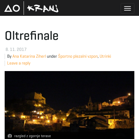
T
Oltrefinale
o
8. 11. 2017
By
Ana Katarina Ziherl
under
Športno plezalni vzpon
,
Utrinki
Leave a reply
g
g
l
razgled z zgornje terase