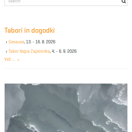
e
a
r
c
Tabori in dogodki
h
k
Gesause
, 13. - 16. 8. 2026
e
y
Tabor Nejca Zaplotnika
, 4. - 6. 9. 2026
w
Več …
→
o
r
d