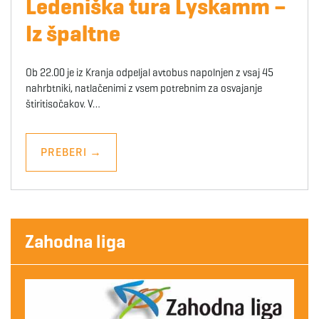
Ledeniška tura Lyskamm –
Iz špaltne
Ob 22.00 je iz Kranja odpeljal avtobus napolnjen z vsaj 45
nahrbtniki, natlačenimi z vsem potrebnim za osvajanje
štiritisočakov. V…
PREBERI
→
Zahodna liga