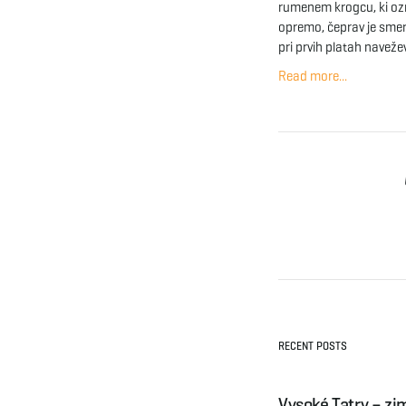
rumenem krogcu, ki oz
opremo, čeprav je smer
pri prvih platah naveže
Read more...
RECENT POSTS
Vysoké Tatry – zi