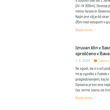
V soboto sva šla z Jan
(III-IV 300m). Dostop j
mimo ferate in Severne
Najin prvi cilj je bil s
20m nad vstopom v gra
Read more...
Izruvan klin v Sas
sproščeno v Bava
1. 8. 2022
Leave a 
Se zgodi, da ti v oči p
mi je zgodilo s Fedele
pregledovanjem, kaj bi 
Opisana je kot ena najl
čez strmo steno ob črni
Read more...