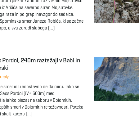
kotom plezat Zahodni raz v Malo Mojstrovko
e iz Vršiča na severno stran Mojstrovke,
ga raza in po grapi navzgor do sedelca.
icer Spominska smer Janeza Robiča, ki se začne
po, a sva zaradi slabega […]
s Pordoi, 240m raztežaji v Babi in
rski
reply
ade smer in ti enostavno ne da miru. Tako se
 v Sass Pordoi (IV+ 600m) med
šla lahko plezat na taboru v Dolomitih.
epših smeri v Dolomitih te težavnosti. Poteka
 skali, katero […]