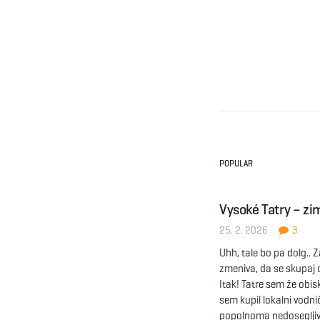
POPULAR
Vysoké Tatry – zi
25. 2. 2026
3
Uhh, tale bo pa dolg.. 
zmeniva, da se skupaj 
Itak! Tatre sem že obiska
sem kupil lokalni vodni
popolnoma nedosegljive