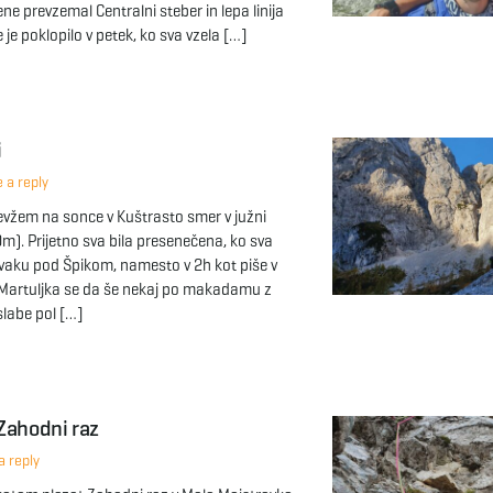
ene prevzemal Centralni steber in lepa linija
 je poklopilo v petek, ko sva vzela […]
i
 a reply
evžem na sonce v Kuštrasto smer v južni
m). Prijetno sva bila presenečena, ko sva
Bivaku pod Špikom, namesto v 2h kot piše v
 Martuljka se da še nekaj po makadamu z
labe pol […]
Zahodni raz
 reply