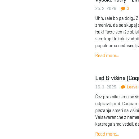
25. 2. 2026
3
Uhh, tale bo pa dolg.. 
zmeniva, da se skupaj 
Itak! Tatre sem že obiska
sem kupil lokalni vodni
popolnoma nedosegljive
Read more...
Led & višina (Co
16. 1. 2025
Leave a
Čez praznike smo se štir
odpravili proti Cognam
plezanja smeri na višini
Valsavarenche z namen
katerega smo vedeli, da 
Read more...