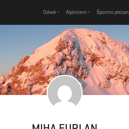
Odsek
Alpinizem
Športno plezan
MIHA FURLAN