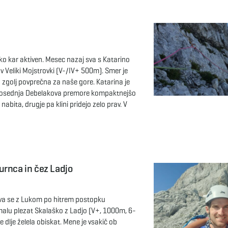
lsko kar aktiven. Mesec nazaj sva s Katarino
v Veliki Mojstrovki (V-/IV+ 500m). Smer je
a zgolj povprečna za naše gore. Katarina je
sosednja Debelakova premore kompaktnejšo
 nabita, drugje pa klini pridejo zelo prav. V
urnca in čez Ladjo
 sva se z Lukom po hitrem postopku
malu plezat Skalaško z Ladjo (V+, 1000m, 6-
e dlje želela obiskat. Mene je vsakič ob