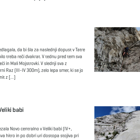
dlagala, da bi šla za naslednji dopust v Tatre
bilo treba reči dvakrat. V tednu pred tem sva
či in Mali Mojstrovki. V slednji sva z
i Raz (III-IV 300m), zelo lepa smer, ki se jo
it z […]
eliki babi
ezala Novo centralno v Veliki babi (IV+,
 hitro in po dobri uri dostopa stojiva pri