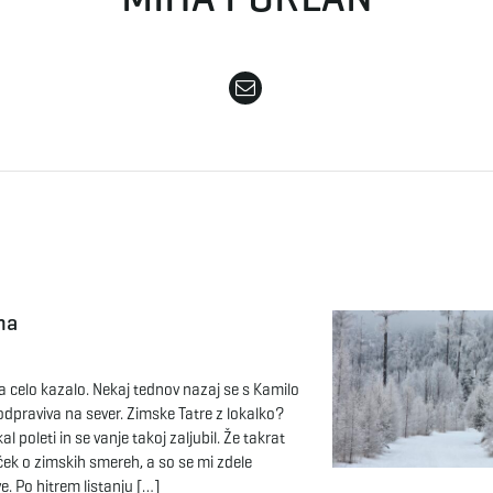
ma
Za celo kazalo. Nekaj tednov nazaj se s Kamilo
odpraviva na sever. Zimske Tatre z lokalko?
l poleti in se vanje takoj zaljubil. Že takrat
ček o zimskih smereh, a so se mi zdele
. Po hitrem listanju […]