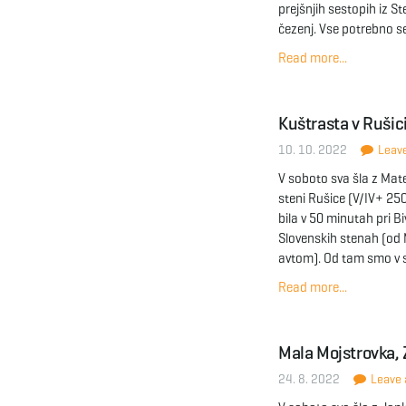
prejšnjih sestopih iz St
čezenj. Vse potrebno se
Read more...
Kuštrasta v Rušic
10. 10. 2022
Leave
V soboto sva šla z Mat
steni Rušice (V/IV+ 250
bila v 50 minutah pri 
Slovenskih stenah (od
avtom). Od tam smo v s
Read more...
Mala Mojstrovka, 
24. 8. 2022
Leave a