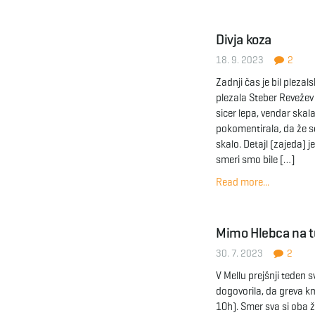
Divja koza
18. 9. 2023
2
Zadnji čas je bil pleza
plezala Steber Revežev 
sicer lepa, vendar skal
pokomentirala, da že 
skalo. Detajl (zajeda) je
smeri smo bile […]
Read more...
Mimo Hlebca na t
30. 7. 2023
2
V Mellu prejšnji teden
dogovorila, da greva k
10h). Smer sva si oba ž