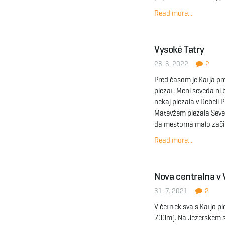
Read more...
Vysoké Tatry
28. 6. 2022
2
Pred časom je Katja pre
plezat. Meni seveda ni 
nekaj plezala v Debeli Pe
Matevžem plezala Severn
da mestoma malo začin
Read more...
Nova centralna v V
31. 7. 2021
2
V četrtek sva s Katjo pl
700m). Na Jezerskem sva