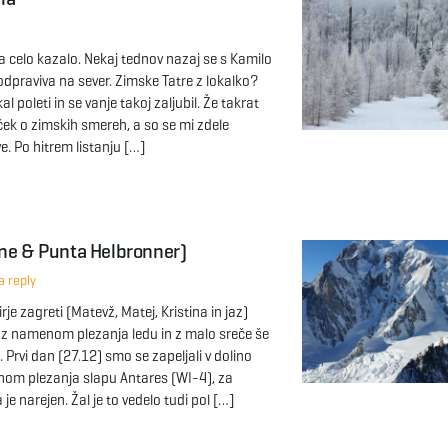
Za celo kazalo. Nekaj tednov nazaj se s Kamilo
odpraviva na sever. Zimske Tatre z lokalko?
l poleti in se vanje takoj zaljubil. Že takrat
ček o zimskih smereh, a so se mi zdele
. Po hitrem listanju […]
gne & Punta Helbronner)
 reply
je zagreti (Matevž, Matej, Kristina in jaz)
 z namenom plezanja ledu in z malo sreče še
. Prvi dan (27.12) smo se zapeljali v dolino
om plezanja slapu Antares (WI-4), za
je narejen. Žal je to vedelo tudi pol […]