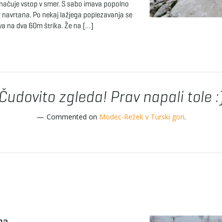
načuje vstop v smer. S sabo imava popolno
 navrtana. Po nekaj lažjega poplezavanja se
va na dva 60m štrika. Že na […]
Čudovito zgleda! Prav napali tole :
Commented on
Modec-Režek v Turski gori
.
ma