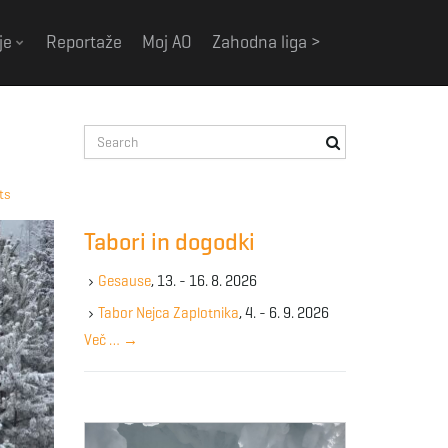
je
Reportaže
Moj AO
Zahodna liga >
S
e
a
ts
r
c
Tabori in dogodki
h
k
Gesause
, 13. - 16. 8. 2026
e
y
Tabor Nejca Zaplotnika
, 4. - 6. 9. 2026
w
Več …
→
o
r
d