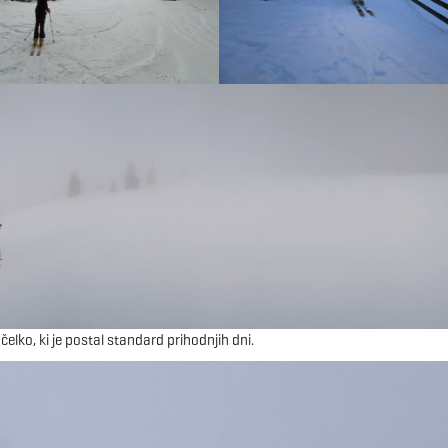
čelko, ki je postal standard prihodnjih dni.