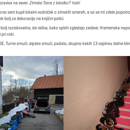
praviva na sever.
Zimske Tatre z lokalko?
Itak!
 takrat sem kupil lokalni vodniček o zimskih smereh, a so se mi zdele popol
k bolj za dekoracijo na knjižni polici.
t bolj raziskovalna, da vidiva, kako sploh zgledajo zadeve. Vremenska napo
pri roki.
SE. Turne smuči, alpske smuči, padalo, skupno kakih 13 cepinov, ledne klin