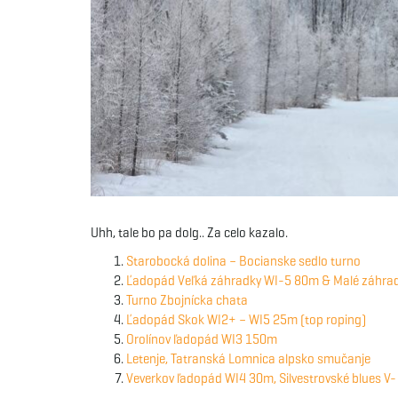
Uhh, tale bo pa dolg.. Za celo kazalo.
Starobocká dolina – Bocianske sedlo turno
Ľadopád Veľká záhradky WI-5 80m & Malé záhra
Turno Zbojnícka chata
Ľadopád Skok WI2+ – WI5 25m (top roping)
Orolínov ľadopád WI3 150m
Letenje, Tatranská Lomnica alpsko smučanje
Veverkov ľadopád WI4 30m, Silvestrovské blues 