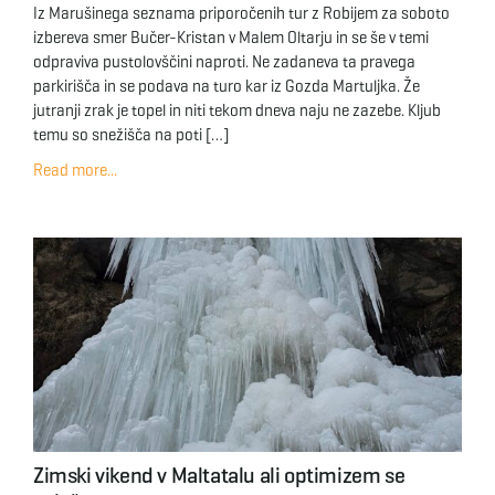
Iz Marušinega seznama priporočenih tur z Robijem za soboto
izbereva smer Bučer-Kristan v Malem Oltarju in se še v temi
odpraviva pustolovščini naproti. Ne zadaneva ta pravega
parkirišča in se podava na turo kar iz Gozda Martuljka. Že
jutranji zrak je topel in niti tekom dneva naju ne zazebe. Kljub
temu so snežišča na poti […]
Read more...
Zimski vikend v Maltatalu ali optimizem se