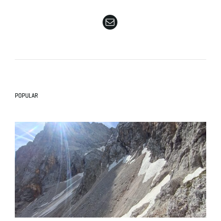
e
n
POPULAR
a
v
i