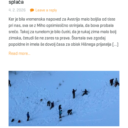
splača
4. 2. 2026
Leave a reply
Ker je bila vremenska napoved za Avstrijo malo boljša od tiste
pri nas, sva se z Miho optimistično strinjala, da bova probala
srečo. Takoj za tunelom je bilo čutiti, da je tukaj zima malo bolj
zimska, četudi še ne zares ta prava. Štartala sva zgodaj
popoldne in imela še dovolj časa za obisk Hišnega prijatelja […]
Read more...