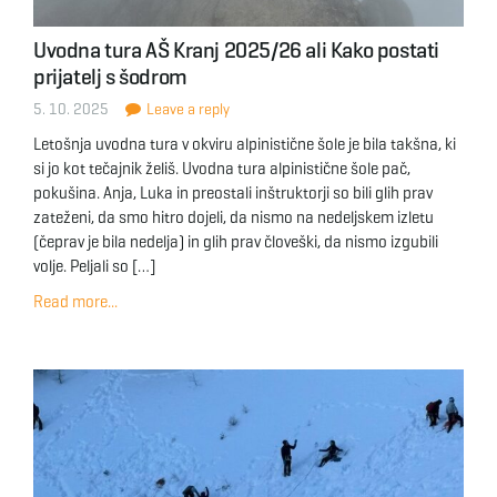
Uvodna tura AŠ Kranj 2025/26 ali Kako postati
prijatelj s šodrom
5. 10. 2025
Leave a reply
Letošnja uvodna tura v okviru alpinistične šole je bila takšna, ki
si jo kot tečajnik želiš. Uvodna tura alpinistične šole pač,
pokušina. Anja, Luka in preostali inštruktorji so bili glih prav
zateženi, da smo hitro dojeli, da nismo na nedeljskem izletu
(čeprav je bila nedelja) in glih prav človeški, da nismo izgubili
volje. Peljali so […]
Read more...