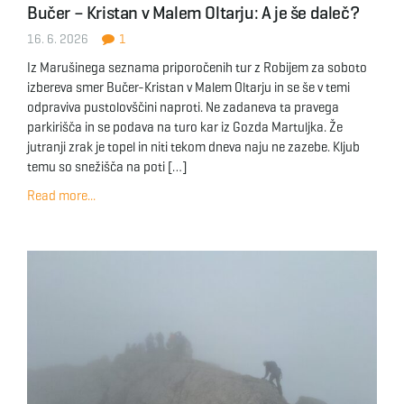
Bučer – Kristan v Malem Oltarju: A je še daleč?
g
16. 6. 2026
1
Iz Marušinega seznama priporočenih tur z Robijem za soboto
izbereva smer Bučer-Kristan v Malem Oltarju in se še v temi
a
odpraviva pustolovščini naproti. Ne zadaneva ta pravega
parkirišča in se podava na turo kar iz Gozda Martuljka. Že
jutranji zrak je topel in niti tekom dneva naju ne zazebe. Kljub
temu so snežišča na poti […]
t
Read more...
i
o
n