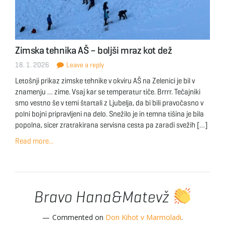
Zimska tehnika AŠ – boljši mraz kot dež
18. 1. 2026
Leave a reply
Letošnji prikaz zimske tehnike v okviru AŠ na Zelenici je bil v
znamenju … zime. Vsaj kar se temperatur tiče. Brrrr. Tečajniki
smo vestno še v temi štartali z Ljubelja, da bi bili pravočasno v
polni bojni pripravljeni na delo. Snežilo je in temna tišina je bila
popolna, sicer zratrakirana servisna cesta pa zaradi svežih […]
Read more...
Bravo Hana&Matevž
Commented on
Don Kihot v Marmoladi
.