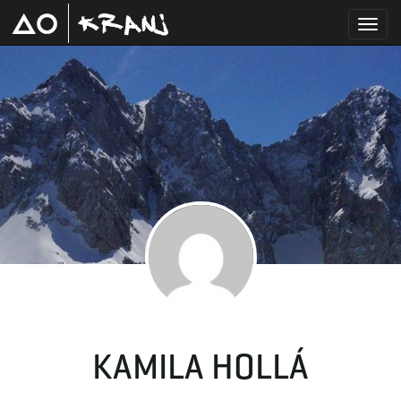
T
o
g
g
KAMILA HOLLÁ
l