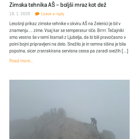
Zimska tehnika AŠ – boljši mraz kot dež
18. 1. 2026
Leave a reply
Letošnji prikaz zimske tehnike v okviru AŠ na Zelenici je bil v
znamenju … zime. Vsaj kar se temperatur tiče. Brrrr. Tečajniki
smo vestno še v temi štartali z Ljubelja, da bi bili pravočasno v
polni bojni pripravljeni na delo. Snežilo je in temna tišina je bila
popolna, sicer zratrakirana servisna cesta pa zaradi svežih […]
Read more...