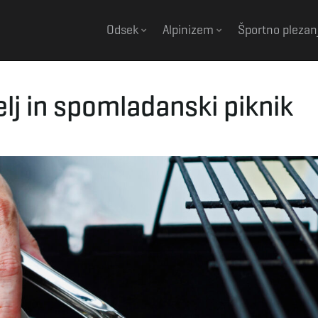
Odsek
Alpinizem
Športno plezan
elj in spomladanski piknik