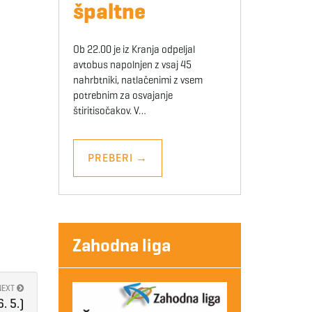
špaltne
Ob 22.00 je iz Kranja odpeljal
avtobus napolnjen z vsaj 45
nahrbtniki, natlačenimi z vsem
potrebnim za osvajanje
štiritisočakov. V…
PREBERI
→
Zahodna liga
NEXT
. 5.)