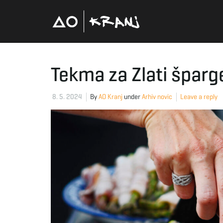
Tekma za Zlati šparg
8. 5. 2024
By
AO Kranj
under
Arhiv novic
Leave a reply