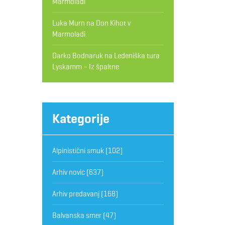
Marmoladi
Luka Murn
na
Don Kihot v
Marmoladi
Darko Bodnaruk
na
Ledeniška tura
Lyskamm – Iz špaltne
Kategorije
Alpinistični smuk
(102)
Arhiv novic
(637)
Arhiv predavanj
(168)
Balvanska smer
(47)