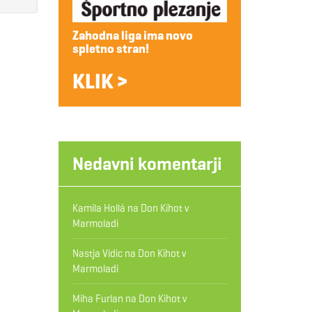
Zahodna liga ima novo
spletno stran!
KLIK >
Nedavni komentarji
Kamila Hollá
na
Don Kihot v
Marmoladi
Nastja Vidic
na
Don Kihot v
Marmoladi
Miha Furlan
na
Don Kihot v