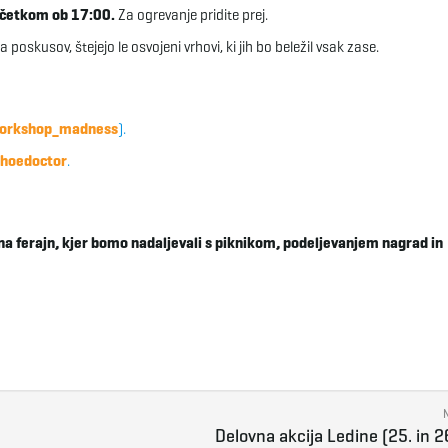
ičetkom ob 17:00.
Za ogrevanje pridite prej.
poskusov, štejejo le osvojeni vrhovi, ki jih bo beležil vsak zase.
orkshop_madness
).
hoedoctor
.
na ferajn, kjer bomo nadaljevali s piknikom, podeljevanjem nagrad in
Delovna akcija Ledine (25. in 26