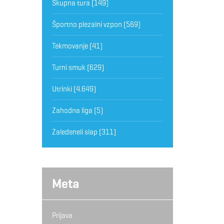
Skupna tura
(149)
Športno plezalni vzpon
(569)
Tekmovanje
(41)
Turni smuk
(629)
Utrinki
(4.649)
Zahodna liga
(5)
Zaledeneli slap
(311)
Meta
Prijava