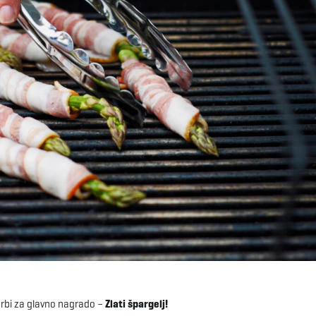
orbi za glavno nagrado –
Zlati špargelj!