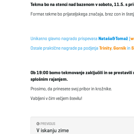
Tekma bo na stenci nad bazenom v soboto, 11.5. s pr
Format tekme bo prijateljskega značaja, brez con in štetja 
Unikatno glavno nagrado prispevata
Nataša&Tomaž
(
w
Ostale praktične nagrade pa podjetja
Trinity
,
Gornik
in
S
Ob 19:00 bomo tekmovanje zaključili in se prestavili 
splošnim rajanjem.
Prosimo, da prinesete svoj pribor in krožnike.
Vabljeni v čim večjem številu!
PREVIOUS
V iskanju zime