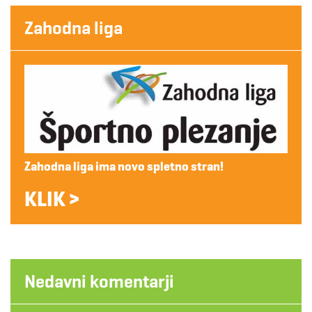
Zahodna liga
Zahodna liga ima novo spletno stran!
KLIK >
Nedavni komentarji