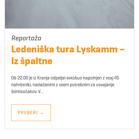
Ledeniška tura Lyskamm –
Iz špaltne
Ob 22.00 je iz Kranja odpeljal avtobus napolnjen z vsaj 45
nahrbtniki, natlačenimi z vsem potrebnim za osvajanje
štiritisočakov. V…
PREBERI
→