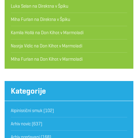
Luka Selan
na
Direktna v Špiku
Miha Furlan
na
Direktna v Špiku
Kamila Hollá
na
Don Kihot v Marmoladi
Nastja Vidic
na
Don Kihot v Marmoladi
Miha Furlan
na
Don Kihot v Marmoladi
Kategorije
Alpinistični smuk
(102)
Arhiv novic
(637)
Arhiv predavanj
(168)