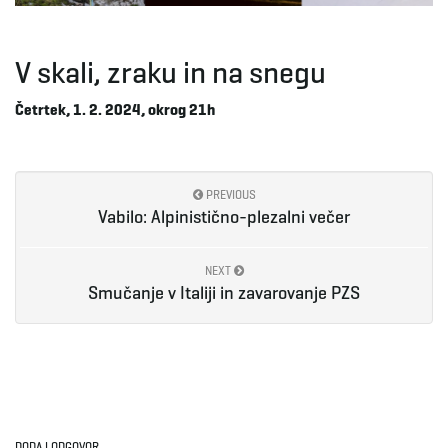
e
V skali, zraku in na snegu
Četrtek, 1. 2. 2024, okrog 21h
n
PREVIOUS
a
Vabilo: Alpinistično-plezalni večer
NEXT
Smučanje v Italiji in zavarovanje PZS
v
i
DODAJ ODGOVOR