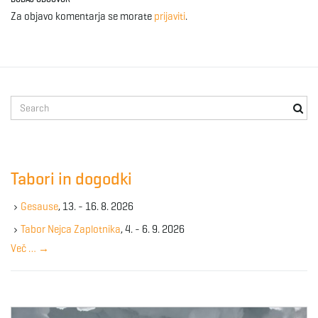
g
Za objavo komentarja se morate
prijaviti
.
a
S
e
t
a
r
c
Tabori in dogodki
h
i
k
Gesause
, 13. - 16. 8. 2026
e
y
Tabor Nejca Zaplotnika
, 4. - 6. 9. 2026
w
Več …
→
o
o
r
d
n