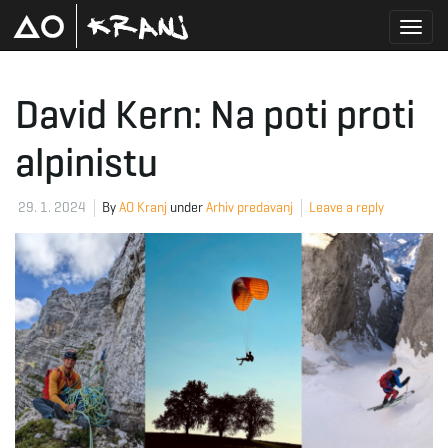
T
David Kern: Na poti proti
alpinistu
o
29. 1. 2024
By
AO Kranj
under
Arhiv predavanj
Leave a reply
g
g
l