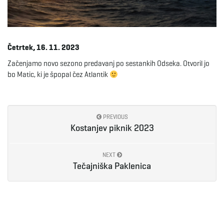
e
Četrtek, 16. 11. 2023
n
Začenjamo novo sezono predavanj po sestankih Odseka. Otvoril jo
bo Matic, ki je špopal čez Atlantik
a
PREVIOUS
Kostanjev piknik 2023
v
NEXT
Tečajniška Paklenica
i