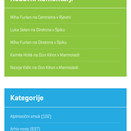
Miha Furlan
na
Centralna v Rjavini
Luka Selan
na
Direktna v Špiku
Miha Furlan
na
Direktna v Špiku
Kamila Hollá
na
Don Kihot v Marmoladi
Nastja Vidic
na
Don Kihot v Marmoladi
Kategorije
Alpinistični smuk
(102)
Arhiv novic
(637)