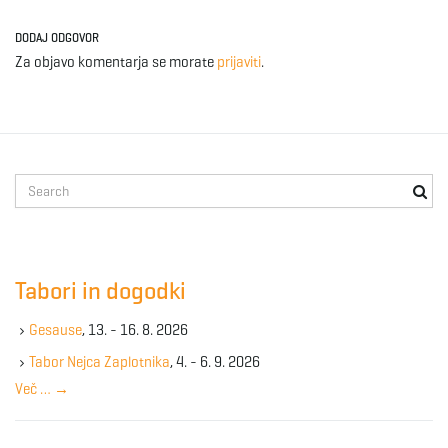
g
DODAJ ODGOVOR
Za objavo komentarja se morate
prijaviti
.
a
S
t
e
a
r
i
c
Tabori in dogodki
h
k
Gesause
, 13. - 16. 8. 2026
e
o
y
Tabor Nejca Zaplotnika
, 4. - 6. 9. 2026
w
Več …
→
o
r
n