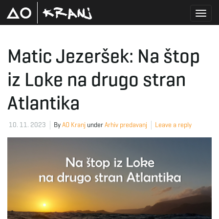
T
Matic Jezeršek: Na štop
iz Loke na drugo stran
o
Atlantika
g
10. 11. 2023
By
AO Kranj
under
Arhiv predavanj
Leave a reply
g
l