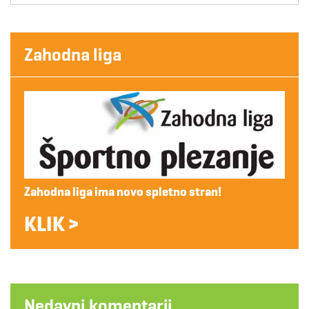
Zahodna liga
Zahodna liga ima novo spletno stran!
KLIK >
Nedavni komentarji