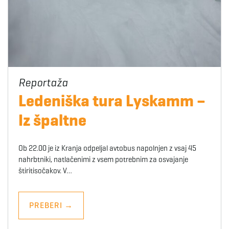
Ledeniška tura Lyskamm –
Iz špaltne
Ob 22.00 je iz Kranja odpeljal avtobus napolnjen z vsaj 45
nahrbtniki, natlačenimi z vsem potrebnim za osvajanje
štiritisočakov. V…
PREBERI
→