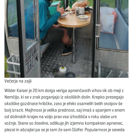
g
a
t
i
Večerja na zajli
Wilder Kaiser je 20 km dolga veriga apnenčastih vrhov tik ob meji z
Nemčijo, ki se v zrak poganjajo iz okoliških dolin. Krepko presegajo
okoliške gozdnate hribčke, zato je efekt osamelih belih stolpov še
o
bolj izrazit. Majhnost je velika prednost, saj imaš s spanjem v enem
od dolinskih krajev na voljo prav vsa izhodišča v roku slabe ure
vožnje. Stene so številne, odlikuje jih izjemno kompakten apnenec,
plezal in abzajlal pa se je tam že sam Dülfer. Popularnost je seveda
n