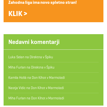
Zahodna liga ima novo spletno stran!
KLIK >
Nedavni komentarji
Luka Selan
na
Direktna v Špiku
Miha Furlan
na
Direktna v Špiku
Kamila Hollá
na
Don Kihot v Marmoladi
Nastja Vidic
na
Don Kihot v Marmoladi
Miha Furlan
na
Don Kihot v Marmoladi