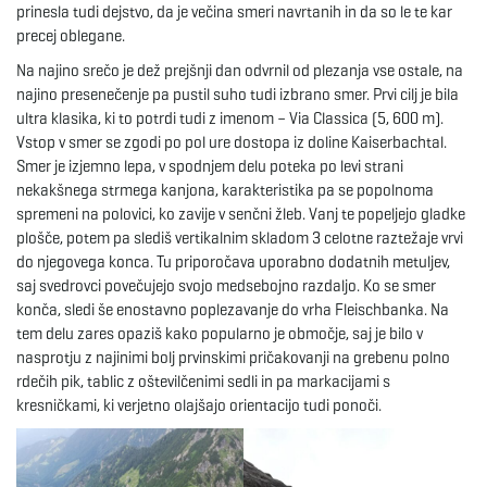
prinesla tudi dejstvo, da je večina smeri navrtanih in da so le te kar
precej oblegane.
Na najino srečo je dež prejšnji dan odvrnil od plezanja vse ostale, na
najino presenečenje pa pustil suho tudi izbrano smer. Prvi cilj je bila
ultra klasika, ki to potrdi tudi z imenom – Via Classica (5, 600 m).
Vstop v smer se zgodi po pol ure dostopa iz doline Kaiserbachtal.
Smer je izjemno lepa, v spodnjem delu poteka po levi strani
nekakšnega strmega kanjona, karakteristika pa se popolnoma
spremeni na polovici, ko zavije v senčni žleb. Vanj te popeljejo gladke
plošče, potem pa slediš vertikalnim skladom 3 celotne raztežaje vrvi
do njegovega konca. Tu priporočava uporabno dodatnih metuljev,
saj svedrovci povečujejo svojo medsebojno razdaljo. Ko se smer
konča, sledi še enostavno poplezavanje do vrha Fleischbanka. Na
tem delu zares opaziš kako popularno je območje, saj je bilo v
nasprotju z najinimi bolj prvinskimi pričakovanji na grebenu polno
rdečih pik, tablic z oštevilčenimi sedli in pa markacijami s
kresničkami, ki verjetno olajšajo orientacijo tudi ponoči.