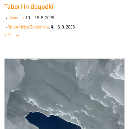
c
Tabori in dogodki
h
k
Gesause
, 13. - 16. 8. 2026
e
y
Tabor Nejca Zaplotnika
, 4. - 6. 9. 2026
w
Več …
→
o
r
d