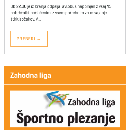
Ob 22.00 je iz Kranja odpeljal avtobus napolnjen z vsaj 45
nahrbtniki, natlačenimi z vsem potrebnim za osvajanje
štiritisočakov. V…
PREBERI
→
Zahodna liga