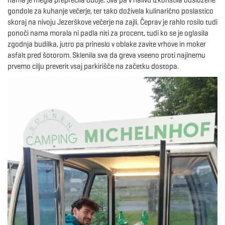
nama je megla preprečila oboje. Sva pa v nalivu izkoristila odslužene
gondole za kuhanje večerje, ter tako doživela kulinarično poslastico
e
skoraj na nivoju Jezerškove večerje na zajli. Čeprav je rahlo rosilo tudi
ponoči nama morala ni padla niti za procent, tudi ko se je oglasila
zgodnja budilka, jutro pa prineslo v oblake zavite vrhove in moker
asfalt pred šotorom. Sklenila sva da greva vseeno proti najinemu
n
prvemo cilju preverit vsaj parkirišče na začetku dostopa.
a
v
i