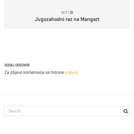
NEXT
Jugozahodni raz na Mangart
DODAJ ODGOVOR
Za objavo komentarja se morate
prijaviti
.
S
e
a
r