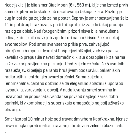
Nedeljski cilj je bila smer Blue Moon (6+, 560 m), ki je ena izmed prvih
smeri, ki jih vrne brskalnik ob načrtovanju takega izleta. Razlog je
cug in pol dolga zajeda za na poster. Čeprav je smer sestavljena še iz
11 in pol drugih raztežajev pa ti fotografije iz zajede takoj prodajo
razlog za obisk. Nad fotogeničnimi prizori nisva bila navdušena
edina, zato je bilo navkljub zgodnji uri na parkirišču že kar nekaj
avtomobilov. Pod smer sva vseeno prišla prva, zahvaljujoč
hitrejšemu tempu in dvomljivi Gašperjevi bližnjici, vodstvo pa sva
kavalirsko prepustila navezi domačink, ki sta dostopile tik za nama
in že vse pripravljene na plezanje. Pred zajedo te čaka še 5 uvodnih
razstežajev, ki peljejo pa rahlo hrušljivem podstavku, pakleniških
radiatorjih in eni dolgi travnati prečnici. Sama zajeda je
fenomenalna, celotno dolžino se da elegantno splezati z uporabo
layback-a, varovanja je dovolj. V nadaljevanju smeri strmina in
težavnost ne popuščata, vendar se povsod najdejo zares dobri
oprimki, ki v kombinaciji s super skalo omogočajo najbolj uživaško
plezarijo.
Smer izstopi 10 minut hoje pod travnatim vrhom Kopfkraxna, kjer se
nisva mogla opreti malici in ravnanju hrbtov na zelenih blazinicah.