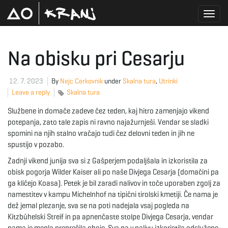
T
Na obisku pri Cesarju
o
12. 7. 2023
By
Nejc Cerkovnik
under
Skalna tura
,
Utrinki
Leave a reply
Skalna tura
Službene in domače zadeve čez teden, kaj hitro zamenjajo vikend
g
potepanja, zato tale zapis ni ravno najažurnješi. Vendar se sladki
spomini na njih stalno vračajo tudi čez delovni teden in jih ne
spustijo v pozabo.
Zadnji vikend junija sva si z Gašperjem podaljšala in izkoristila za
g
obisk pogorja Wilder Kaiser ali po naše Divjega Cesarja (domačini pa
ga kličejo Koasa). Petek je bil zaradi nalivov in toče uporaben zgolj za
namestitev v kampu Michelnhof na tipični tirolski kmetiji. Če nama je
l
dež jemal plezanje, sva se na poti nadejala vsaj pogleda na
Kitzbühelski Streif in pa apnenčaste stolpe Divjega Cesarja, vendar