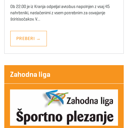
Ob 22.00 je iz Kranja odpeljal avtobus napolnjen z vsaj 45
nahrbtniki, natlačenimi z vsem potrebnim za osvajanje
štiritisočakov. V…
PREBERI
→
Zahodna liga