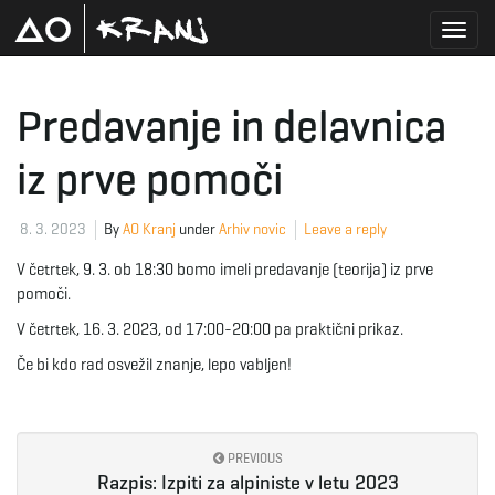
T
Predavanje in delavnica
iz prve pomoči
o
8. 3. 2023
By
AO Kranj
under
Arhiv novic
Leave a reply
g
V četrtek, 9. 3. ob 18:30 bomo imeli predavanje (teorija) iz prve
pomoči.
V četrtek, 16. 3. 2023, od 17:00-20:00 pa praktični prikaz.
g
Če bi kdo rad osvežil znanje, lepo vabljen!
l
PREVIOUS
Razpis: Izpiti za alpiniste v letu 2023