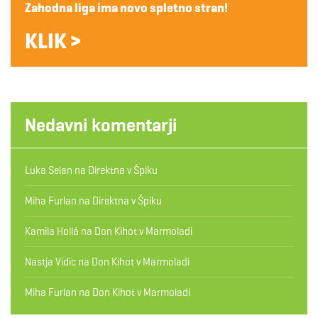
Zahodna liga ima novo spletno stran!
KLIK >
Nedavni komentarji
Luka Selan
na
Direktna v Špiku
Miha Furlan
na
Direktna v Špiku
Kamila Hollá
na
Don Kihot v Marmoladi
Nastja Vidic
na
Don Kihot v Marmoladi
Miha Furlan
na
Don Kihot v Marmoladi