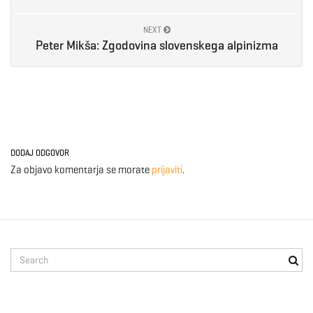
e
NEXT
Peter Mikša: Zgodovina slovenskega alpinizma
n
a
DODAJ ODGOVOR
Za objavo komentarja se morate
prijaviti
.
v
S
i
e
a
r