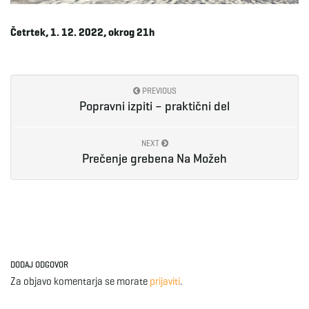
e
Četrtek, 1. 12. 2022, okrog 21h
n
PREVIOUS
Popravni izpiti – praktični del
a
NEXT
Prečenje grebena Na Možeh
v
i
DODAJ ODGOVOR
Za objavo komentarja se morate
prijaviti
.