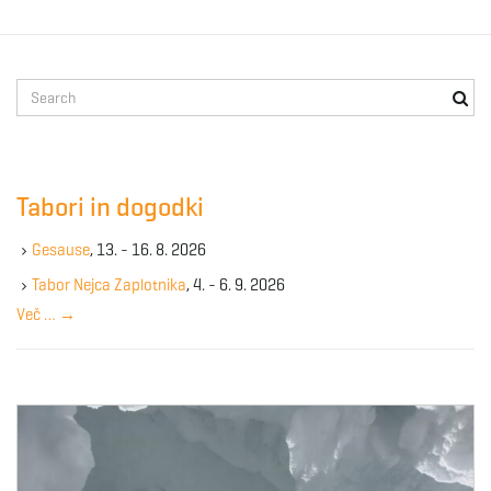
g
S
a
e
a
r
c
Tabori in dogodki
t
h
k
Gesause
, 13. - 16. 8. 2026
e
y
Tabor Nejca Zaplotnika
, 4. - 6. 9. 2026
i
w
Več …
→
o
r
d
o
n