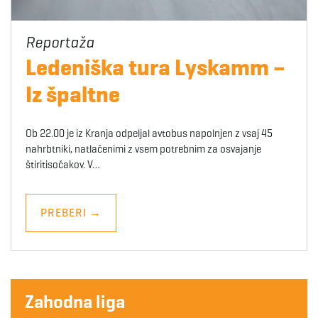
Ledeniška tura Lyskamm –
Iz špaltne
Ob 22.00 je iz Kranja odpeljal avtobus napolnjen z vsaj 45
nahrbtniki, natlačenimi z vsem potrebnim za osvajanje
štiritisočakov. V…
PREBERI
→
Zahodna liga