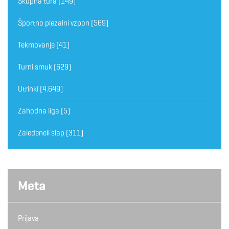
Skupna tura
(149)
Športno plezalni vzpon
(569)
Tekmovanje
(41)
Turni smuk
(629)
Utrinki
(4.649)
Zahodna liga
(5)
Zaledeneli slap
(311)
Meta
Prijava