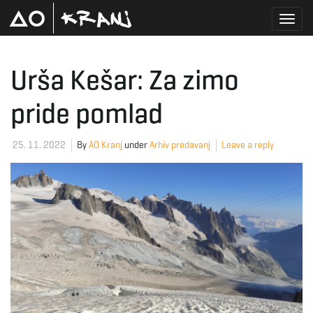
T
Urša Kešar: Za zimo
pride pomlad
o
25. 11. 2022
By
AO Kranj
under
Arhiv predavanj
Leave a reply
g
g
l