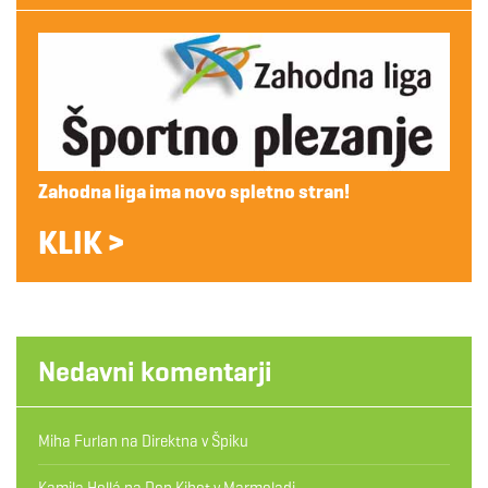
Zahodna liga ima novo spletno stran!
KLIK >
Nedavni komentarji
Miha Furlan
na
Direktna v Špiku
Kamila Hollá
na
Don Kihot v Marmoladi