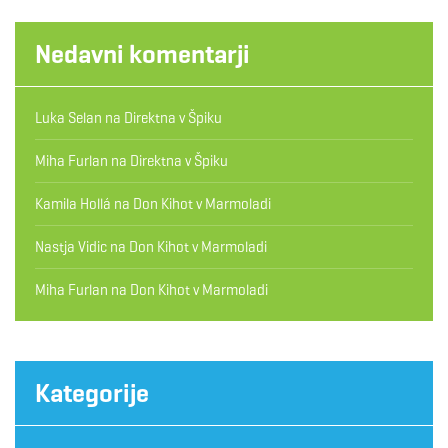
Nedavni komentarji
Luka Selan
na
Direktna v Špiku
Miha Furlan
na
Direktna v Špiku
Kamila Hollá
na
Don Kihot v Marmoladi
Nastja Vidic
na
Don Kihot v Marmoladi
Miha Furlan
na
Don Kihot v Marmoladi
Kategorije