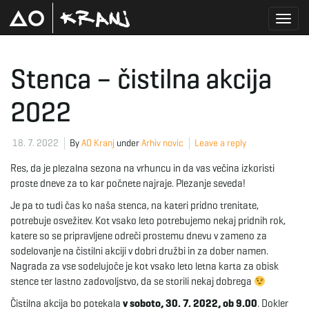
T
Stenca – čistilna akcija
2022
o
18. 7. 2022
By
AO Kranj
under
Arhiv novic
Leave a reply
g
Res, da je plezalna sezona na vrhuncu in da vas večina izkoristi
proste dneve za to kar počnete najraje. Plezanje seveda!
Je pa to tudi čas ko naša stenca, na kateri pridno trenitate,
g
potrebuje osvežitev. Kot vsako leto potrebujemo nekaj pridnih rok,
katere so se pripravljene odreči prostemu dnevu v zameno za
sodelovanje na čistilni akciji v dobri družbi in za dober namen.
Nagrada za vse sodelujoče je kot vsako leto letna karta za obisk
l
stence ter lastno zadovoljstvo, da se storili nekaj dobrega
Čistilna akcija bo potekala
v soboto, 30. 7. 2022, ob 9.00
. Dokler