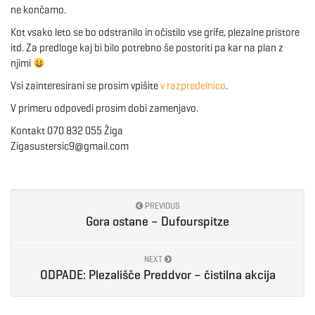
ne končamo.
e
Kot vsako leto se bo odstranilo in očistilo vse grife, plezalne pristore
itd. Za predloge kaj bi bilo potrebno še postoriti pa kar na plan z
njimi
Vsi zainteresirani se prosim vpišite
v razpredelnico
.
n
V primeru odpovedi prosim dobi zamenjavo.
Kontakt 070 832 055 Žiga
Zigasustersic9@gmail.com
a
v
PREVIOUS
Gora ostane – Dufourspitze
NEXT
i
ODPADE: Plezališče Preddvor – čistilna akcija