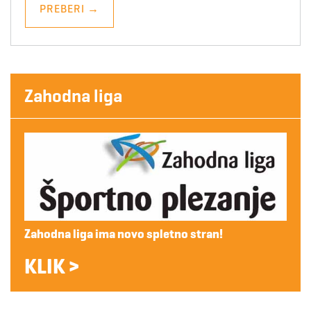
PREBERI
→
Zahodna liga
Zahodna liga ima novo spletno stran!
KLIK >