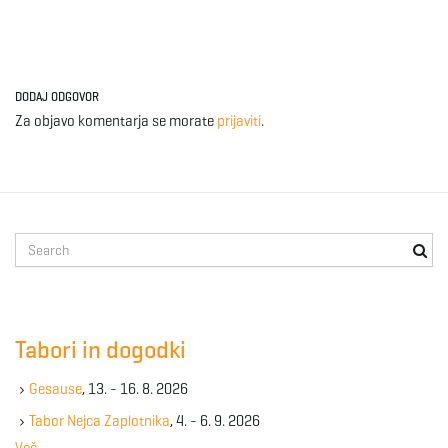
g
DODAJ ODGOVOR
a
Za objavo komentarja se morate
prijaviti
.
t
S
e
i
a
r
c
Tabori in dogodki
h
o
k
Gesause
, 13. - 16. 8. 2026
e
y
Tabor Nejca Zaplotnika
, 4. - 6. 9. 2026
n
w