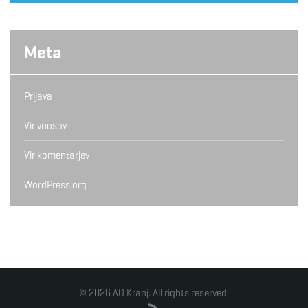
Meta
Prijava
Vir vnosov
Vir komentarjev
WordPress.org
© 2026 AO Kranj. All rights reserved.