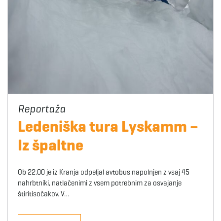
Ledeniška tura Lyskamm –
Iz špaltne
Ob 22.00 je iz Kranja odpeljal avtobus napolnjen z vsaj 45
nahrbtniki, natlačenimi z vsem potrebnim za osvajanje
štiritisočakov. V…