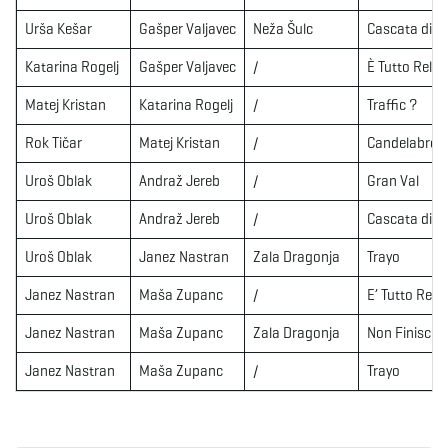
Urša Kešar
Gašper Valjavec
Neža Šulc
Cascata di V
Katarina Rogelj
Gašper Valjavec
/
È Tutto Relat
Matej Kristan
Katarina Rogelj
/
Traffic ?
Rok Tičar
Matej Kristan
/
Candelabro d
Uroš Oblak
Andraž Jereb
/
Gran Val
Uroš Oblak
Andraž Jereb
/
Cascata di V
Uroš Oblak
Janez Nastran
Zala Dragonja
Trayo
Janez Nastran
Maša Zupanc
/
E’ Tutto Relat
Janez Nastran
Maša Zupanc
Zala Dragonja
Non Finisce 
Janez Nastran
Maša Zupanc
/
Trayo