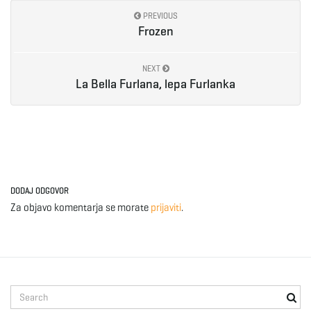
PREVIOUS
Frozen
NEXT
La Bella Furlana, lepa Furlanka
DODAJ ODGOVOR
Za objavo komentarja se morate
prijaviti
.
S
e