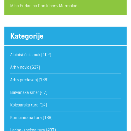
Miha Furlan
na
Don Kihot v Marmoladi
Kategorije
Alpinistični smuk
(102)
Arhiv novic
(637)
Arhiv predavanj
(168)
Balvanska smer
(47)
Kolesarska tura
(14)
Kombinirana tura
(188)
Ledno-snežna tura
(437)