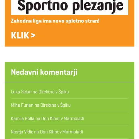
Zahodna liga ima novo spletno stran!
KLIK >
Nedavni komentarji
Luka Selan
na
Direktna v Špiku
Miha Furlan
na
Direktna v Špiku
Kamila Hollá
na
Don Kihot v Marmoladi
Nastja Vidic
na
Don Kihot v Marmoladi