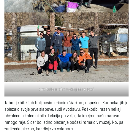
ena fudbalerska v okrnjeni sestavi
Tabor je bil, kljub bolj pesimističnim štartom, uspešen. Kar nekaj jih je
splezalo svoje prve slapove, tudi v vodstvu. Poškodb, razen nekaj
obtolčenih kolen ni bilo. Lekcija pa velja, da imejmo našo naravo
mnogo raje. Sicer bo ledno plezanje počasi romalo v muzej. No, pa
tudi tečajnice so, kar divje za volanom.