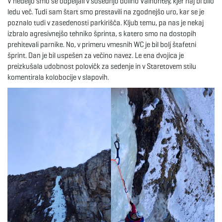
V nedeljo smo se odpeljali v sosednjo dolino Valnontey, kjer naj bi bilo
ledu več. Tudi sam štart smo prestavili na zgodnejšo uro, kar se je
poznalo tudi v zasedenosti parkirišča. Kljub temu, pa nas je nekaj
izbralo agresivnejšo tehniko šprinta, s katero smo na dostopih
prehitevali parnike. No, v primeru vmesnih WC je bil bolj štafetni
šprint. Dan je bil uspešen za večino navez. Le ena dvojica je
preizkušala udobnost polovičk za sedenje in v Staretovem stilu
komentirala kolobocije v slapovih.