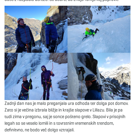
Zadnji dan nas je malo preganjala ura odhoda ter dolga pot domov.
Zato si je večina izbrala bližje in krajše slapove v Lillazu. Bila je pa
tudi zima v pregonu, saj je sonce pošteno grelo. Slapovi v prisojnih
legah so se veselo lomili in s tovrstnim vremenskih trendom,
definitvno, ne bodo več dolgo vztrajali.