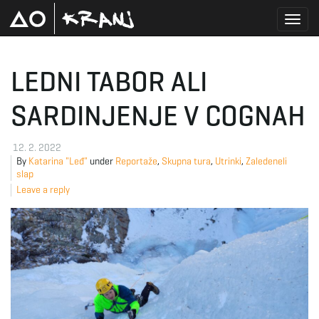
T
LEDNI TABOR ALI
SARDINJENJE V COGNAH
o
12. 2. 2022
By
Katarina "Leđ"
under
Reportaže
,
Skupna tura
,
Utrinki
,
Zaledeneli
g
slap
Leave a reply
g
l