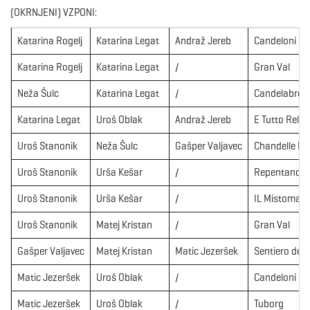
(OKRNJENI) VZPONI:
Katarina Rogelj
Katarina Legat
Andraž Jereb
Candeloni di 
Katarina Rogelj
Katarina Legat
/
Gran Val
Neža Šulc
Katarina Legat
/
Candelabro d
Katarina Legat
Uroš Oblak
Andraž Jereb
E Tutto Relat
Uroš Stanonik
Neža Šulc
Gašper Valjavec
Chandelle Le
Uroš Stanonik
Urša Kešar
/
Repentance 
Uroš Stanonik
Urša Kešar
/
IL Mistoman
Uroš Stanonik
Matej Kristan
/
Gran Val
Gašper Valjavec
Matej Kristan
Matic Jezeršek
Sentiero dei T
Matic Jezeršek
Uroš Oblak
/
Candeloni di 
Matic Jezeršek
Uroš Oblak
/
Tuborg