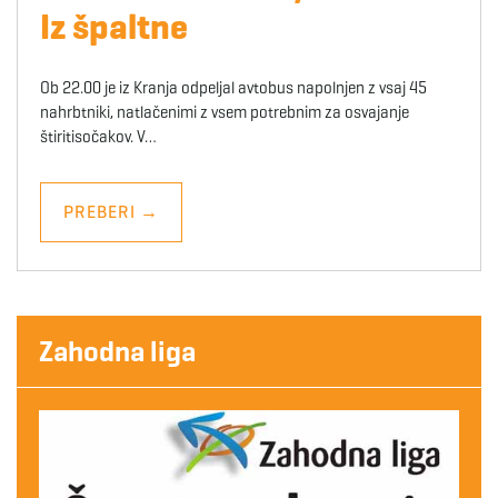
Iz špaltne
Ob 22.00 je iz Kranja odpeljal avtobus napolnjen z vsaj 45
nahrbtniki, natlačenimi z vsem potrebnim za osvajanje
štiritisočakov. V…
PREBERI
→
Zahodna liga