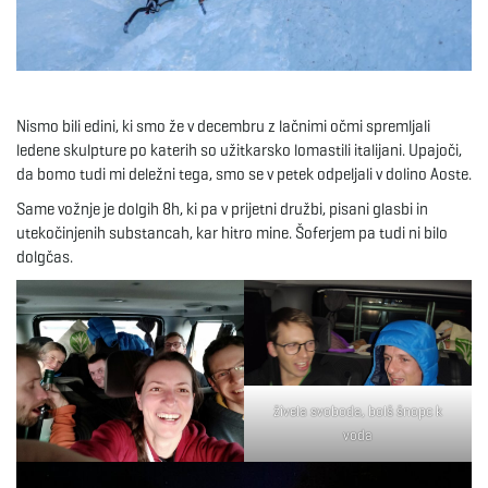
e
Nismo bili edini, ki smo že v decembru z lačnimi očmi spremljali
n
ledene skulpture po katerih so užitkarsko lomastili italijani. Upajoči,
da bomo tudi mi deležni tega, smo se v petek odpeljali v dolino Aoste.
Same vožnje je dolgih 8h, ki pa v prijetni družbi, pisani glasbi in
a
utekočinjenih substancah, kar hitro mine. Šoferjem pa tudi ni bilo
dolgčas.
v
živela svoboda, bolš šnopc k
i
voda