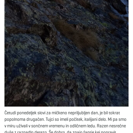
Četudi ponedeljek slovi za mičkeno nepriljubljen dan, je bil tokrat
popolnoma drugačen. Tujci so imeli počitek, italijani delo. Mi pa smo
v miru uživali v sončnem vremenu in odličnem ledu. Razen nesrečne
duše z razpadlo derezo. Še dobro, da znajo fantje kej popravit.