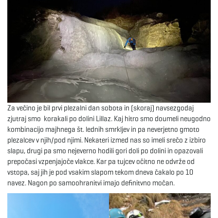
g
a
t
Za večino je bil prvi plezalni dan sobota in (skoraj) navsezgodaj
zjutraj smo korakali po dolini Lillaz. Kaj hitro smo doumeli neugodno
kombinacijo majhnega št. lednih smrkljev in pa neverjetno gmoto
i
plezalcev v njih/pod njimi. Nekateri izmed nas so imeli srečo z izbiro
slapu, drugi pa smo nejeverno hodili gori doli po dolini in opazovali
prepočasi vzpenjajoče vlakce. Kar pa tujcev očitno ne odvrže od
vstopa, saj jih je pod vsakim slapom tekom dneva čakalo po 10
o
navez. Nagon po samoohranitvi imajo definitvno močan.
n